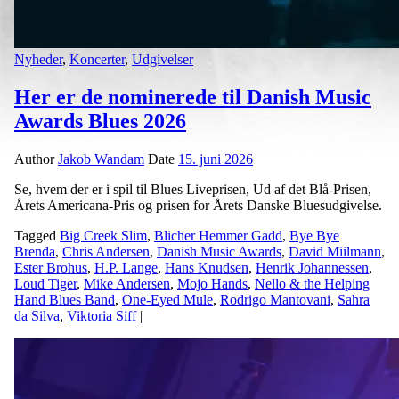
Nyheder
,
Koncerter
,
Udgivelser
Her er de nominerede til Danish Music
Awards Blues 2026
Author
Jakob Wandam
Date
15. juni 2026
Se, hvem der er i spil til Blues Liveprisen, Ud af det Blå-Prisen,
Årets Americana-Pris og prisen for Årets Danske Bluesudgivelse.
Tagged
Big Creek Slim
,
Blicher Hemmer Gadd
,
Bye Bye
Brenda
,
Chris Andersen
,
Danish Music Awards
,
David Miilmann
,
Ester Brohus
,
H.P. Lange
,
Hans Knudsen
,
Henrik Johannessen
,
Loud Tiger
,
Mike Andersen
,
Mojo Hands
,
Nello & the Helping
Hand Blues Band
,
One-Eyed Mule
,
Rodrigo Mantovani
,
Sahra
da Silva
,
Viktoria Siff
|