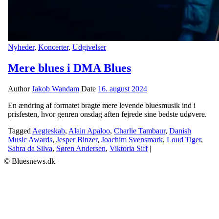
Nyheder
,
Koncerter
,
Udgivelser
Mere blues i DMA Blues
Author
Jakob Wandam
Date
16. august 2024
En ændring af formatet bragte mere levende bluesmusik ind i
prisfesten, hvor genren onsdag aften fejrede sine bedste udøvere.
Tagged
Aegteskab
,
Alain Apaloo
,
Charlie Tambaur
,
Danish
Music Awards
,
Jesper Binzer
,
Joachim Svensmark
,
Loud Tiger
,
Sahra da Silva
,
Søren Andersen
,
Viktoria Siff
|
© Bluesnews.dk