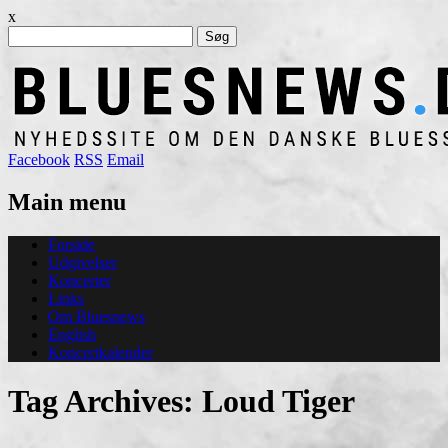
x
Søg
efter:
Facebook
RSS
Email
Main menu
Skip
Forside
to
Udgivelser
content
Koncerter
Links
Om Bluesnews
English
Koncertkalender
Tag Archives:
Loud Tiger