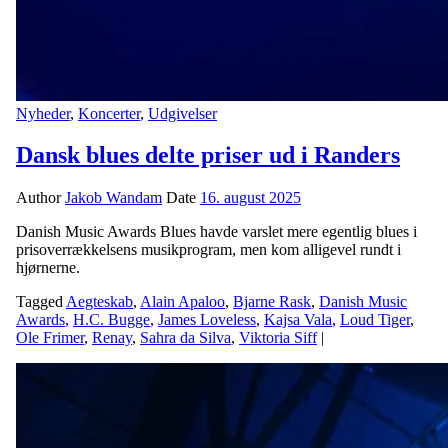
Nyheder
,
Koncerter
,
Udgivelser
Dansk blues delte priser ud i Randers
Author
Jakob Wandam
Date
16. august 2025
Danish Music Awards Blues havde varslet mere egentlig blues i
prisoverrækkelsens musikprogram, men kom alligevel rundt i
hjørnerne.
Tagged
Aegteskab
,
Alain Apaloo
,
Bjarne Rask
,
Danish Music
Awards
,
H.C. Bugge
,
James Loveless
,
Kajsa Vala
,
Loud Tiger
,
Ole Frimer
,
Renay
,
Sahra da Silva
,
Viktoria Siff
|