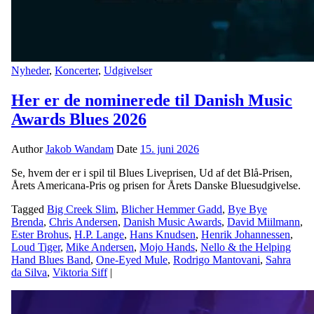
Nyheder
,
Koncerter
,
Udgivelser
Her er de nominerede til Danish Music
Awards Blues 2026
Author
Jakob Wandam
Date
15. juni 2026
Se, hvem der er i spil til Blues Liveprisen, Ud af det Blå-Prisen,
Årets Americana-Pris og prisen for Årets Danske Bluesudgivelse.
Tagged
Big Creek Slim
,
Blicher Hemmer Gadd
,
Bye Bye
Brenda
,
Chris Andersen
,
Danish Music Awards
,
David Miilmann
,
Ester Brohus
,
H.P. Lange
,
Hans Knudsen
,
Henrik Johannessen
,
Loud Tiger
,
Mike Andersen
,
Mojo Hands
,
Nello & the Helping
Hand Blues Band
,
One-Eyed Mule
,
Rodrigo Mantovani
,
Sahra
da Silva
,
Viktoria Siff
|