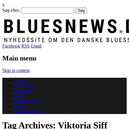
x
Søg efter:
Facebook
RSS
Email
Main menu
Skip to content
Forside
Udgivelser
Koncerter
Links
Om Bluesnews
English
Koncertkalender
Tag Archives:
Viktoria Siff