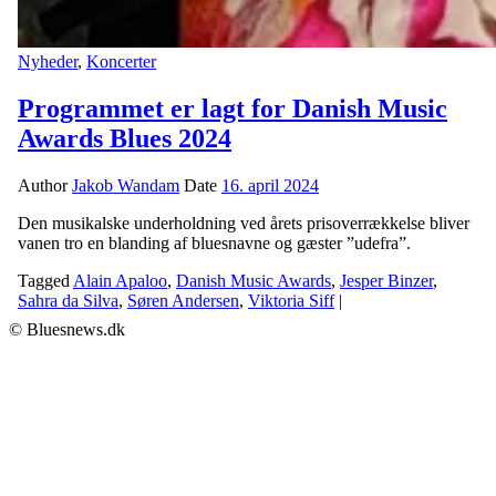
Nyheder
,
Koncerter
Programmet er lagt for Danish Music
Awards Blues 2024
Author
Jakob Wandam
Date
16. april 2024
Den musikalske underholdning ved årets prisoverrækkelse bliver
vanen tro en blanding af bluesnavne og gæster ”udefra”.
Tagged
Alain Apaloo
,
Danish Music Awards
,
Jesper Binzer
,
Sahra da Silva
,
Søren Andersen
,
Viktoria Siff
|
© Bluesnews.dk