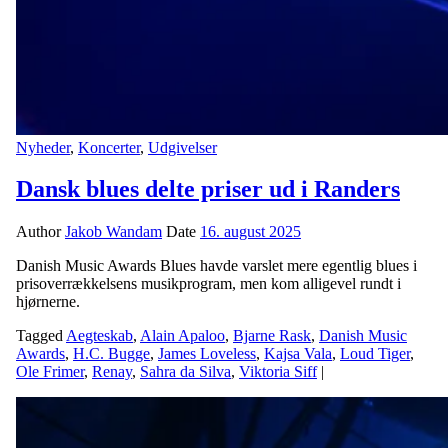
Nyheder
,
Koncerter
,
Udgivelser
Dansk blues delte priser ud i Randers
Author
Jakob Wandam
Date
16. august 2025
Danish Music Awards Blues havde varslet mere egentlig blues i
prisoverrækkelsens musikprogram, men kom alligevel rundt i
hjørnerne.
Tagged
Aegteskab
,
Alain Apaloo
,
Bjarne Rask
,
Danish Music
Awards
,
H.C. Bugge
,
James Loveless
,
Kajsa Vala
,
Loud Tiger
,
Ole Frimer
,
Renay
,
Sahra da Silva
,
Viktoria Siff
|