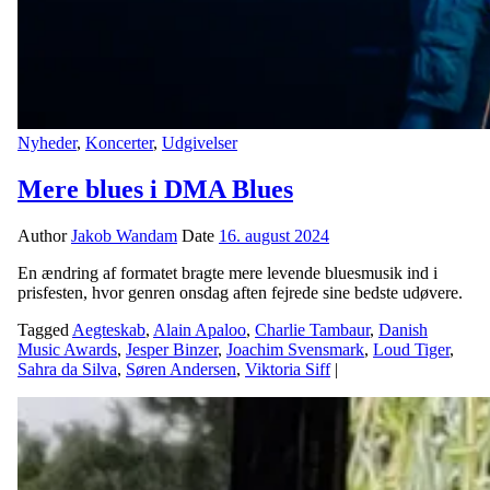
Nyheder
,
Koncerter
,
Udgivelser
Mere blues i DMA Blues
Author
Jakob Wandam
Date
16. august 2024
En ændring af formatet bragte mere levende bluesmusik ind i
prisfesten, hvor genren onsdag aften fejrede sine bedste udøvere.
Tagged
Aegteskab
,
Alain Apaloo
,
Charlie Tambaur
,
Danish
Music Awards
,
Jesper Binzer
,
Joachim Svensmark
,
Loud Tiger
,
Sahra da Silva
,
Søren Andersen
,
Viktoria Siff
|