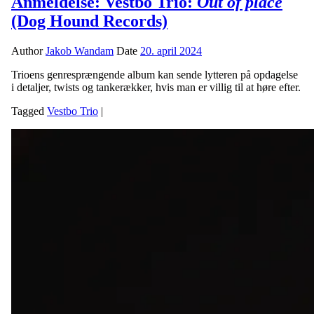
Anmeldelse: Vestbo Trio:
Out of place
(Dog Hound Records)
Author
Jakob Wandam
Date
20. april 2024
Trioens genresprængende album kan sende lytteren på opdagelse
i detaljer, twists og tankerækker, hvis man er villig til at høre efter.
Tagged
Vestbo Trio
|