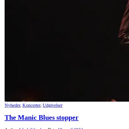
Nyheder
,
Koncerter
,
Udgivelser
The Manic Blues stopper