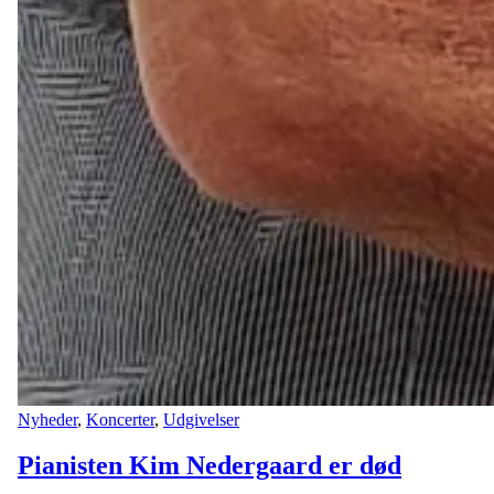
Nyheder
,
Koncerter
,
Udgivelser
Pianisten Kim Nedergaard er død