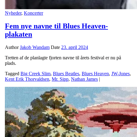
Nyheder
,
Koncerter
Fem nye navne til Blues Heaven-
plakaten
Author
Jakob Wandam
Date
23. april 2024
Tretten af de planlagte fjorten navne til årets festival er nu på
plads.
Tagged
Big Creek Slim
,
Blues Beatles
,
Blues Heaven
,
JW-Jones
,
Kent Erik Thorvaldsen
,
Mr. Sipp
,
Nathan James
|