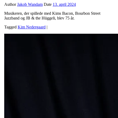
Author
Jakob Wandam
Date
13. april 2024
Musikeren, der spillede med Kims Bacon, Bourbon Street
Jazzband og JB & the Hüggeli, blev 75 år.
Tagged
Kim Nedergaard
|