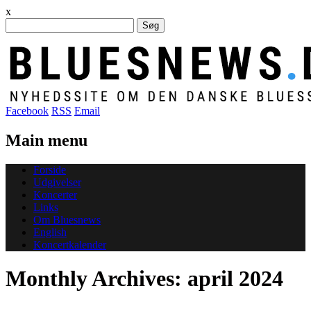
x
Søg
efter:
Facebook
RSS
Email
Main menu
Skip
Forside
to
Udgivelser
content
Koncerter
Links
Om Bluesnews
English
Koncertkalender
Monthly Archives:
april 2024