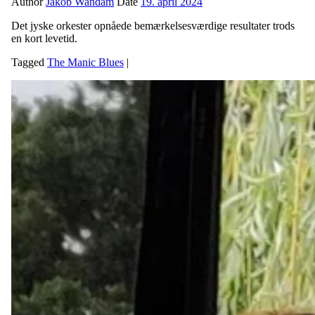
Author
Jakob Wandam
Date
19. april 2024
Det jyske orkester opnåede bemærkelsesværdige resultater trods
en kort levetid.
Tagged
The Manic Blues
|