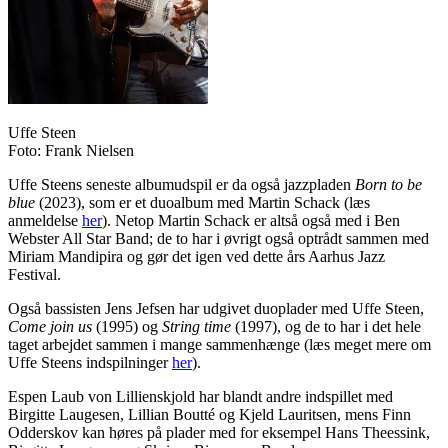
Uffe Steen
Foto: Frank Nielsen
Uffe Steens seneste albumudspil er da også jazzpladen
Born to be
blue
(2023), som er et duoalbum med Martin Schack (læs
anmeldelse
her
). Netop Martin Schack er altså også med i Ben
Webster All Star Band; de to har i øvrigt også optrådt sammen med
Miriam Mandipira og gør det igen ved dette års Aarhus Jazz
Festival.
Også bassisten Jens Jefsen har udgivet duoplader med Uffe Steen,
Come join us
(1995) og
String time
(1997), og de to har i det hele
taget arbejdet sammen i mange sammenhænge (læs meget mere om
Uffe Steens indspilninger
her
).
Espen Laub von Lillienskjold har blandt andre indspillet med
Birgitte Laugesen, Lillian Boutté og Kjeld Lauritsen, mens Finn
Odderskov kan høres på plader med for eksempel Hans Theessink,