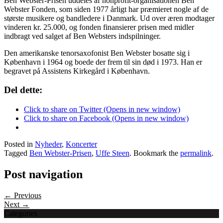
Ben Webster-Prisen uddeles af nonprofit-organisationen Ben
Webster Fonden, som siden 1977 årligt har præmieret nogle af de
største musikere og bandledere i Danmark. Ud over æren modtager
vinderen kr. 25.000, og fonden finansierer prisen med midler
indbragt ved salget af Ben Websters indspilninger.
Den amerikanske tenorsaxofonist Ben Webster bosatte sig i
København i 1964 og boede der frem til sin død i 1973. Han er
begravet på Assistens Kirkegård i København.
Del dette:
Click to share on Twitter (Opens in new window)
Click to share on Facebook (Opens in new window)
Posted in
Nyheder
,
Koncerter
Tagged
Ben Webster-Prisen
,
Uffe Steen
. Bookmark the
permalink
.
Post navigation
← Previous
Next →
Categories