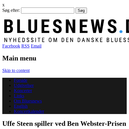
x
Søg efter:
Facebook
RSS
Email
Main menu
Skip to content
Forside
Udgivelser
Koncerter
Links
Om Bluesnews
English
Koncertkalender
Uffe Steen spiller ved Ben Webster-Prisen