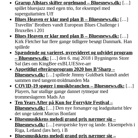
Grarup Allstars skifter orgelmand – Bluesnews.dk:
[…]
spillet bluesjazz med egen trio, for eksempel med
superguitaristen Uff
Blues Heaven er klar med plan B – Bluesnews.dk:
[…]
Travellin’ Brothers vandt European Blues Challenge i
Bruxelles i 201
Blues Heaven er klar med plan B – Bluesnews.dk:
[…]
Kirk Fletcher har flere gange tidligere besøgt Danmark. Han
spillede
Spændende og varieret, nyrevideret og udvidet program
– Bluesnews.dk:
[…] den 6. maj 2018 i Bygningens Store
Sal (læs om KingBee exBLUESive-arr
Appetitligt efterårsprogram 2020 hos B’Sharp –
Bluesnews.dk:
[…] spillede Jimmy Guldbæk blandt andet
sammen med tangent-troldmanden Ma
COVID-19 spøger i musikbranchen – Bluesnews.dk:
[…]
Players, har utallige gange dannet rytmepar med
trommeslageren Mads An
Ten Years After på Kun for Forrykte Festival –
Bluesnews.dk:
[…] Den nye forsanger og leadguitarist blev
det unge talent Marcus Bonfant
Bluesmusikkens melodi grand prix nærmer sig –
Bluesnews.dk:
[…] europæiske byer og lande. Eksempelvis i
Riga, Letland (læs her), i B
Bluesmusikkens melodi grand prix nærmer sig –