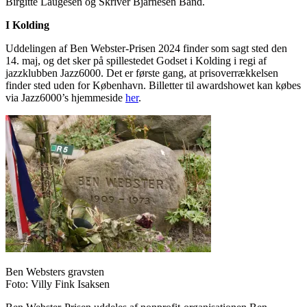
Birgitte Laugesen og Skriver Bjarnesen Band.
I Kolding
Uddelingen af Ben Webster-Prisen 2024 finder som sagt sted den
14. maj, og det sker på spillestedet Godset i Kolding i regi af
jazzklubben Jazz6000. Det er første gang, at prisoverrækkelsen
finder sted uden for København. Billetter til awardshowet kan købes
via Jazz6000’s hjemmeside
her
.
Ben Websters gravsten
Foto: Villy Fink Isaksen