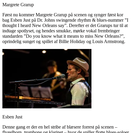
Margrete Grarup
Først nu kommer Margrete Grarup på scenen og synger først kor
bag Esben Just på Dr. Johns swingende rhythm & blues-nummer ”I
thought I heard New Orleans say”. Derefter er det Grarups tur til at
indtage spotlyset, og hendes smukke, mørke vokal frembringer
standarden ”Do you know what it means to miss New Orleans?”,
oprindelig sunget og spillet af Billie Holiday og Louis Armstrong.
Esben Just
Denne gang er der en hel stribe af blæsere forrest på scenen –
flygelhorn, trombone og klarinet – hvor de spiller flotte blues-soloer