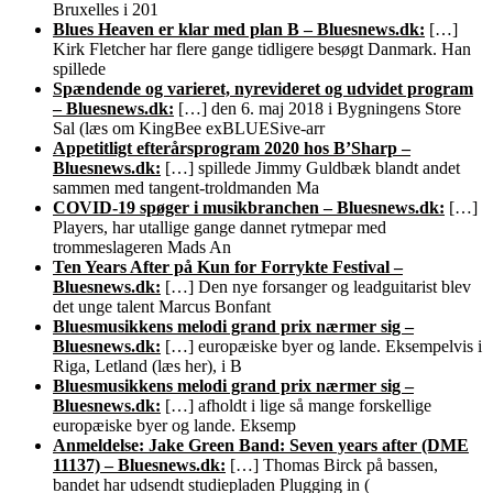
Bruxelles i 201
Blues Heaven er klar med plan B – Bluesnews.dk:
[…]
Kirk Fletcher har flere gange tidligere besøgt Danmark. Han
spillede
Spændende og varieret, nyrevideret og udvidet program
– Bluesnews.dk:
[…] den 6. maj 2018 i Bygningens Store
Sal (læs om KingBee exBLUESive-arr
Appetitligt efterårsprogram 2020 hos B’Sharp –
Bluesnews.dk:
[…] spillede Jimmy Guldbæk blandt andet
sammen med tangent-troldmanden Ma
COVID-19 spøger i musikbranchen – Bluesnews.dk:
[…]
Players, har utallige gange dannet rytmepar med
trommeslageren Mads An
Ten Years After på Kun for Forrykte Festival –
Bluesnews.dk:
[…] Den nye forsanger og leadguitarist blev
det unge talent Marcus Bonfant
Bluesmusikkens melodi grand prix nærmer sig –
Bluesnews.dk:
[…] europæiske byer og lande. Eksempelvis i
Riga, Letland (læs her), i B
Bluesmusikkens melodi grand prix nærmer sig –
Bluesnews.dk:
[…] afholdt i lige så mange forskellige
europæiske byer og lande. Eksemp
Anmeldelse: Jake Green Band: Seven years after (DME
11137) – Bluesnews.dk:
[…] Thomas Birck på bassen,
bandet har udsendt studiepladen Plugging in (