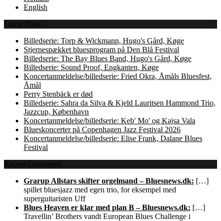
English
Latest Posts
Billedserie: Torp & Wickmann, Hugo's Gård, Køge
Stjernespækket bluesprogram på Den Blå Festival
Billedserie: The Bay Blues Band, Hugo's Gård, Køge
Billedserie: Sound Proof, Engkanten, Køge
Koncertanmeldelse/billedserie: Fried Okra, Åmåls Bluesfest,
Åmål
Perry Stenbäck er død
Billedserie: Sahra da Silva & Kjeld Lauritsen Hammond Trio,
Jazzcup, København
Koncertanmeldelse/billedserie: Keb' Mo' og Kajsa Vala
Blueskoncerter på Copenhagen Jazz Festival 2026
Koncertanmeldelse/billedserie: Elise Frank, Dalane Blues
Festival
Recent Comments
Grarup Allstars skifter orgelmand – Bluesnews.dk:
[…]
spillet bluesjazz med egen trio, for eksempel med
superguitaristen Uff
Blues Heaven er klar med plan B – Bluesnews.dk:
[…]
Travellin’ Brothers vandt European Blues Challenge i