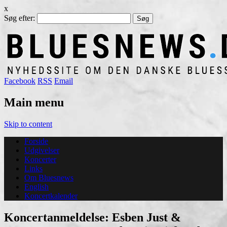
x
Søg efter:
Facebook
RSS
Email
Main menu
Skip to content
Forside
Udgivelser
Koncerter
Links
Om Bluesnews
English
Koncertkalender
Koncertanmeldelse: Esben Just &