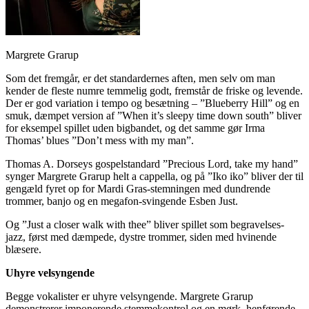
Margrete Grarup
Som det fremgår, er det standardernes aften, men selv om man
kender de fleste numre temmelig godt, fremstår de friske og levende.
Der er god variation i tempo og besætning – ”Blueberry Hill” og en
smuk, dæmpet version af ”When it’s sleepy time down south” bliver
for eksempel spillet uden bigbandet, og det samme gør Irma
Thomas’ blues ”Don’t mess with my man”.
Thomas A. Dorseys gospelstandard ”Precious Lord, take my hand”
synger Margrete Grarup helt a cappella, og på ”Iko iko” bliver der til
gengæld fyret op for Mardi Gras-stemningen med dundrende
trommer, banjo og en megafon-svingende Esben Just.
Og ”Just a closer walk with thee” bliver spillet som begravelses-
jazz, først med dæmpede, dystre trommer, siden med hvinende
blæsere.
Uhyre velsyngende
Begge vokalister er uhyre velsyngende. Margrete Grarup
demonstrerer imponerende stemmekontrol og en mørk, henførende