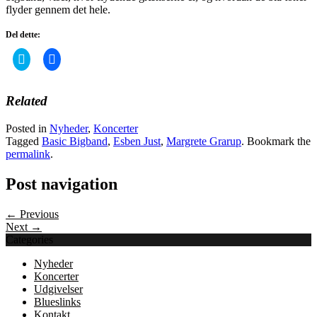
flyder gennem det hele.
Del dette:
Click
Click
to
to
share
share
on
on
Twitter
Facebook
Related
(Opens
(Opens
in
in
new
new
Posted in
Nyheder
,
Koncerter
window)
window)
Tagged
Basic Bigband
,
Esben Just
,
Margrete Grarup
. Bookmark the
permalink
.
Post navigation
← Previous
Next →
Categories
Nyheder
Koncerter
Udgivelser
Blueslinks
Kontakt