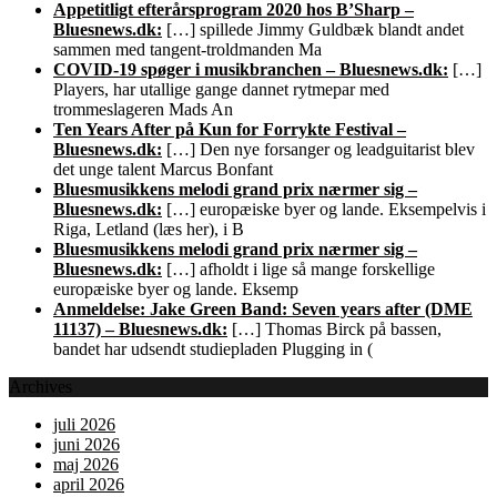
Appetitligt efterårsprogram 2020 hos B’Sharp –
Bluesnews.dk:
[…] spillede Jimmy Guldbæk blandt andet
sammen med tangent-troldmanden Ma
COVID-19 spøger i musikbranchen – Bluesnews.dk:
[…]
Players, har utallige gange dannet rytmepar med
trommeslageren Mads An
Ten Years After på Kun for Forrykte Festival –
Bluesnews.dk:
[…] Den nye forsanger og leadguitarist blev
det unge talent Marcus Bonfant
Bluesmusikkens melodi grand prix nærmer sig –
Bluesnews.dk:
[…] europæiske byer og lande. Eksempelvis i
Riga, Letland (læs her), i B
Bluesmusikkens melodi grand prix nærmer sig –
Bluesnews.dk:
[…] afholdt i lige så mange forskellige
europæiske byer og lande. Eksemp
Anmeldelse: Jake Green Band: Seven years after (DME
11137) – Bluesnews.dk:
[…] Thomas Birck på bassen,
bandet har udsendt studiepladen Plugging in (
Archives
juli 2026
juni 2026
maj 2026
april 2026