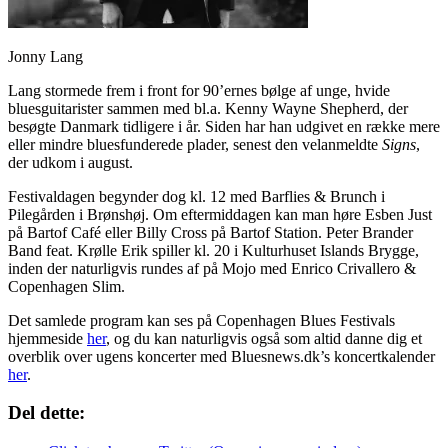
Jonny Lang
Lang stormede frem i front for 90’ernes bølge af unge, hvide
bluesguitarister sammen med bl.a. Kenny Wayne Shepherd, der
besøgte Danmark tidligere i år. Siden har han udgivet en række mere
eller mindre bluesfunderede plader, senest den velanmeldte
Signs
,
der udkom i august.
Festivaldagen begynder dog kl. 12 med Barflies & Brunch i
Pilegården i Brønshøj. Om eftermiddagen kan man høre Esben Just
på Bartof Café eller Billy Cross på Bartof Station. Peter Brander
Band feat. Krølle Erik spiller kl. 20 i Kulturhuset Islands Brygge,
inden der naturligvis rundes af på Mojo med Enrico Crivallero &
Copenhagen Slim.
Det samlede program kan ses på Copenhagen Blues Festivals
hjemmeside
her
, og du kan naturligvis også som altid danne dig et
overblik over ugens koncerter med Bluesnews.dk’s koncertkalender
her
.
Del dette: