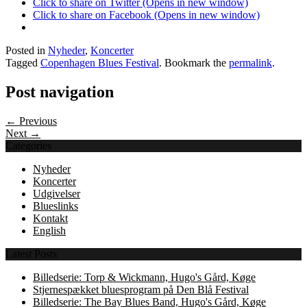
Click to share on Twitter (Opens in new window)
Click to share on Facebook (Opens in new window)
Posted in
Nyheder
,
Koncerter
Tagged
Copenhagen Blues Festival
. Bookmark the
permalink
.
Post navigation
← Previous
Next →
Categories
Nyheder
Koncerter
Udgivelser
Blueslinks
Kontakt
English
Latest Posts
Billedserie: Torp & Wickmann, Hugo's Gård, Køge
Stjernespækket bluesprogram på Den Blå Festival
Billedserie: The Bay Blues Band, Hugo's Gård, Køge