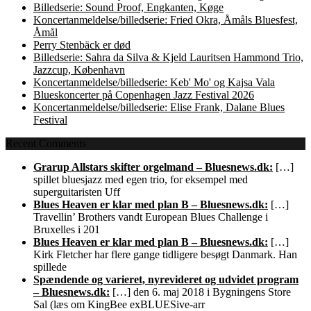
Billedserie: Sound Proof, Engkanten, Køge
Koncertanmeldelse/billedserie: Fried Okra, Åmåls Bluesfest,
Åmål
Perry Stenbäck er død
Billedserie: Sahra da Silva & Kjeld Lauritsen Hammond Trio,
Jazzcup, København
Koncertanmeldelse/billedserie: Keb' Mo' og Kajsa Vala
Blueskoncerter på Copenhagen Jazz Festival 2026
Koncertanmeldelse/billedserie: Elise Frank, Dalane Blues
Festival
Recent Comments
Grarup Allstars skifter orgelmand – Bluesnews.dk:
[…]
spillet bluesjazz med egen trio, for eksempel med
superguitaristen Uff
Blues Heaven er klar med plan B – Bluesnews.dk:
[…]
Travellin’ Brothers vandt European Blues Challenge i
Bruxelles i 201
Blues Heaven er klar med plan B – Bluesnews.dk:
[…]
Kirk Fletcher har flere gange tidligere besøgt Danmark. Han
spillede
Spændende og varieret, nyrevideret og udvidet program
– Bluesnews.dk:
[…] den 6. maj 2018 i Bygningens Store
Sal (læs om KingBee exBLUESive-arr