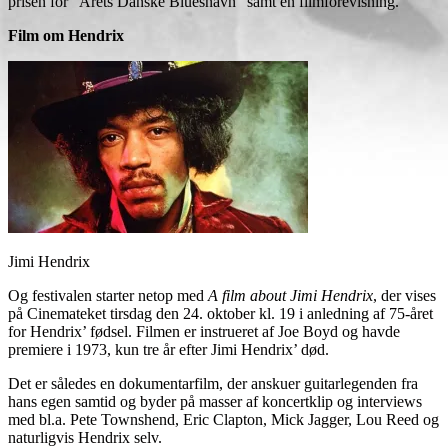
prisen for ”Årets Danske Bluesnavn” samt en filmforevisning.
Film om Hendrix
Jimi Hendrix
Og festivalen starter netop med
A film about Jimi Hendrix
, der vises
på Cinemateket tirsdag den 24. oktober kl. 19 i anledning af 75-året
for Hendrix’ fødsel. Filmen er instrueret af Joe Boyd og havde
premiere i 1973, kun tre år efter Jimi Hendrix’ død.
Det er således en dokumentarfilm, der anskuer guitarlegenden fra
hans egen samtid og byder på masser af koncertklip og interviews
med bl.a. Pete Townshend, Eric Clapton, Mick Jagger, Lou Reed og
naturligvis Hendrix selv.