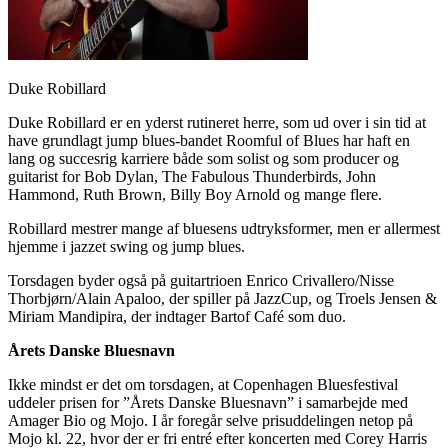
Duke Robillard
Duke Robillard er en yderst rutineret herre, som ud over i sin tid at
have grundlagt jump blues-bandet Roomful of Blues har haft en
lang og succesrig karriere både som solist og som producer og
guitarist for Bob Dylan, The Fabulous Thunderbirds, John
Hammond, Ruth Brown, Billy Boy Arnold og mange flere.
Robillard mestrer mange af bluesens udtryksformer, men er allermest
hjemme i jazzet swing og jump blues.
Torsdagen byder også på guitartrioen Enrico Crivallero/Nisse
Thorbjørn/Alain Apaloo, der spiller på JazzCup, og Troels Jensen &
Miriam Mandipira, der indtager Bartof Café som duo.
Årets Danske Bluesnavn
Ikke mindst er det om torsdagen, at Copenhagen Bluesfestival
uddeler prisen for ”Årets Danske Bluesnavn” i samarbejde med
Amager Bio og Mojo. I år foregår selve prisuddelingen netop på
Mojo kl. 22, hvor der er fri entré efter koncerten med Corey Harris