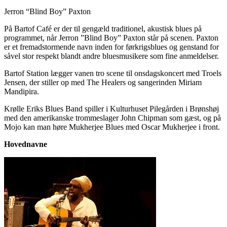
Jerron “Blind Boy” Paxton
På Bartof Café er der til gengæld traditionel, akustisk blues på
programmet, når Jerron ”Blind Boy” Paxton står på scenen. Paxton
er et fremadstormende navn inden for førkrigsblues og genstand for
såvel stor respekt blandt andre bluesmusikere som fine anmeldelser.
Bartof Station lægger vanen tro scene til onsdagskoncert med Troels
Jensen, der stiller op med The Healers og sangerinden Miriam
Mandipira.
Krølle Eriks Blues Band spiller i Kulturhuset Pilegården i Brønshøj
med den amerikanske trommeslager John Chipman som gæst, og på
Mojo kan man høre Mukherjee Blues med Oscar Mukherjee i front.
Hovednavne