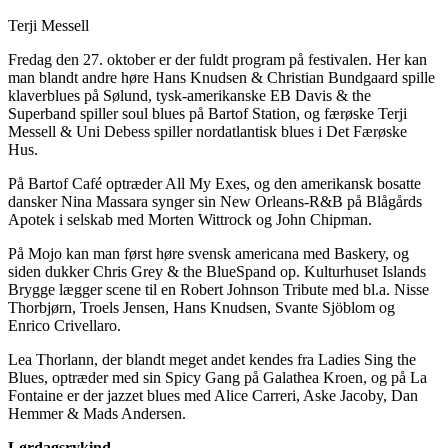
Terji Messell
Fredag den 27. oktober er der fuldt program på festivalen. Her kan
man blandt andre høre Hans Knudsen & Christian Bundgaard spille
klaverblues på Sølund, tysk-amerikanske EB Davis & the
Superband spiller soul blues på Bartof Station, og færøske Terji
Messell & Uni Debess spiller nordatlantisk blues i Det Færøske
Hus.
På Bartof Café optræder All My Exes, og den amerikansk bosatte
dansker Nina Massara synger sin New Orleans-R&B på Blågårds
Apotek i selskab med Morten Wittrock og John Chipman.
På Mojo kan man først høre svensk americana med Baskery, og
siden dukker Chris Grey & the BlueSpand op. Kulturhuset Islands
Brygge lægger scene til en Robert Johnson Tribute med bl.a. Nisse
Thorbjørn, Troels Jensen, Hans Knudsen, Svante Sjöblom og
Enrico Crivellaro.
Lea Thorlann, der blandt meget andet kendes fra Ladies Sing the
Blues, optræder med sin Spicy Gang på Galathea Kroen, og på La
Fontaine er der jazzet blues med Alice Carreri, Aske Jacoby, Dan
Hemmer & Mads Andersen.
Lørdagsrykind