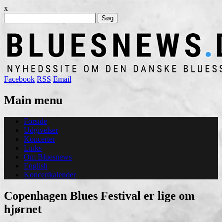
x
Søg
efter:
Facebook
RSS
Email
Main menu
Skip
Forside
to
Udgivelser
content
Koncerter
Links
Om Bluesnews
English
Koncertkalender
Copenhagen Blues Festival er lige om
hjørnet