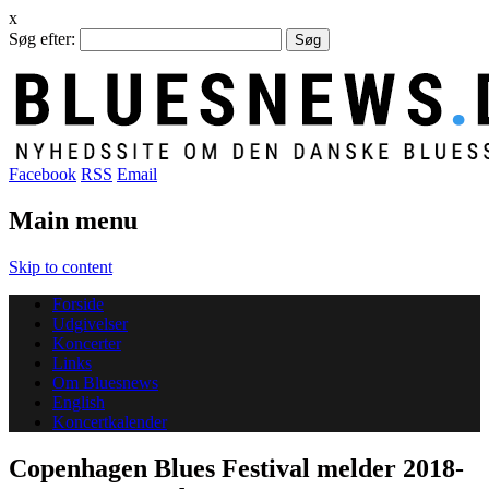
x
Søg efter:
Facebook
RSS
Email
Main menu
Skip to content
Forside
Udgivelser
Koncerter
Links
Om Bluesnews
English
Koncertkalender
Copenhagen Blues Festival melder 2018-