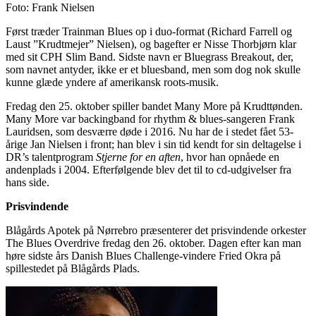
Foto: Frank Nielsen
Først træder Trainman Blues op i duo-format (Richard Farrell og
Laust ”Krudtmejer” Nielsen), og bagefter er Nisse Thorbjørn klar
med sit CPH Slim Band. Sidste navn er Bluegrass Breakout, der,
som navnet antyder, ikke er et bluesband, men som dog nok skulle
kunne glæde yndere af amerikansk roots-musik.
Fredag den 25. oktober spiller bandet Many More på Krudttønden.
Many More var backingband for rhythm & blues-sangeren Frank
Lauridsen, som desværre døde i 2016. Nu har de i stedet fået 53-
årige Jan Nielsen i front; han blev i sin tid kendt for sin deltagelse i
DR’s talentprogram
Stjerne for en aften
, hvor han opnåede en
andenplads i 2004. Efterfølgende blev det til to cd-udgivelser fra
hans side.
Prisvindende
Blågårds Apotek på Nørrebro præsenterer det prisvindende orkester
The Blues Overdrive fredag den 26. oktober. Dagen efter kan man
høre sidste års Danish Blues Challenge-vindere Fried Okra på
spillestedet på Blågårds Plads.