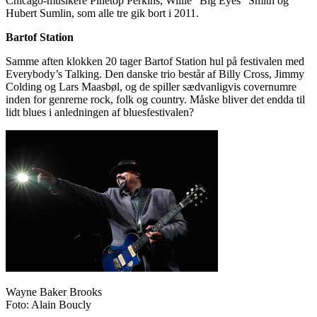
Chicago-musikere Pinetop Perkins, Willie ”Big Eyes” Smith og
Hubert Sumlin, som alle tre gik bort i 2011.
Bartof Station
Samme aften klokken 20 tager Bartof Station hul på festivalen med
Everybody’s Talking. Den danske trio består af Billy Cross, Jimmy
Colding og Lars Maasbøl, og de spiller sædvanligvis covernumre
inden for genrerne rock, folk og country. Måske bliver det endda til
lidt blues i anledningen af bluesfestivalen?
Wayne Baker Brooks
Foto: Alain Boucly