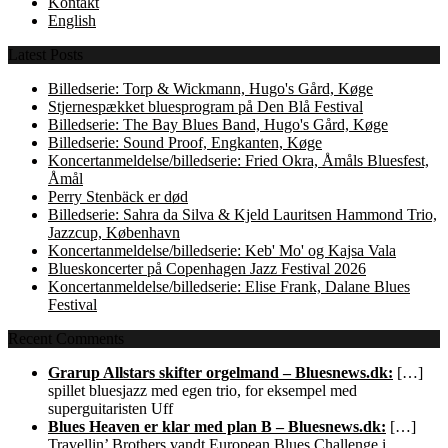
Kontakt
English
Latest Posts
Billedserie: Torp & Wickmann, Hugo's Gård, Køge
Stjernespækket bluesprogram på Den Blå Festival
Billedserie: The Bay Blues Band, Hugo's Gård, Køge
Billedserie: Sound Proof, Engkanten, Køge
Koncertanmeldelse/billedserie: Fried Okra, Åmåls Bluesfest,
Åmål
Perry Stenbäck er død
Billedserie: Sahra da Silva & Kjeld Lauritsen Hammond Trio,
Jazzcup, København
Koncertanmeldelse/billedserie: Keb' Mo' og Kajsa Vala
Blueskoncerter på Copenhagen Jazz Festival 2026
Koncertanmeldelse/billedserie: Elise Frank, Dalane Blues
Festival
Recent Comments
Grarup Allstars skifter orgelmand – Bluesnews.dk:
[…]
spillet bluesjazz med egen trio, for eksempel med
superguitaristen Uff
Blues Heaven er klar med plan B – Bluesnews.dk:
[…]
Travellin’ Brothers vandt European Blues Challenge i