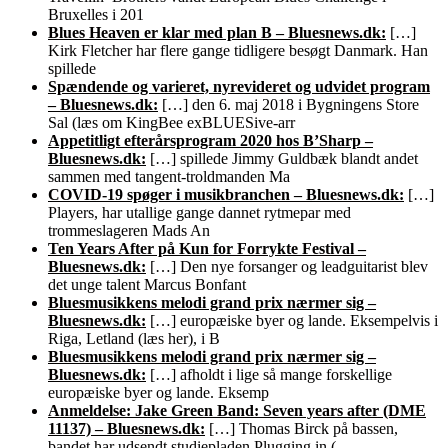
Bruxelles i 201
Blues Heaven er klar med plan B – Bluesnews.dk:
[…]
Kirk Fletcher har flere gange tidligere besøgt Danmark. Han
spillede
Spændende og varieret, nyrevideret og udvidet program
– Bluesnews.dk:
[…] den 6. maj 2018 i Bygningens Store
Sal (læs om KingBee exBLUESive-arr
Appetitligt efterårsprogram 2020 hos B’Sharp –
Bluesnews.dk:
[…] spillede Jimmy Guldbæk blandt andet
sammen med tangent-troldmanden Ma
COVID-19 spøger i musikbranchen – Bluesnews.dk:
[…]
Players, har utallige gange dannet rytmepar med
trommeslageren Mads An
Ten Years After på Kun for Forrykte Festival –
Bluesnews.dk:
[…] Den nye forsanger og leadguitarist blev
det unge talent Marcus Bonfant
Bluesmusikkens melodi grand prix nærmer sig –
Bluesnews.dk:
[…] europæiske byer og lande. Eksempelvis i
Riga, Letland (læs her), i B
Bluesmusikkens melodi grand prix nærmer sig –
Bluesnews.dk:
[…] afholdt i lige så mange forskellige
europæiske byer og lande. Eksemp
Anmeldelse: Jake Green Band: Seven years after (DME
11137) – Bluesnews.dk:
[…] Thomas Birck på bassen,
bandet har udsendt studiepladen Plugging in (