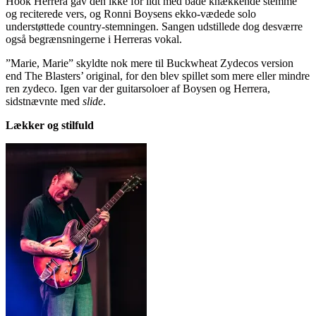
Hook Herrera gav den ikke for lidt med både knækkende stemme
og reciterede vers, og Ronni Boysens ekko-vædede solo
understøttede country-stemningen. Sangen udstillede dog desværre
også begrænsningerne i Herreras vokal.
”Marie, Marie” skyldte nok mere til Buckwheat Zydecos version
end The Blasters’ original, for den blev spillet som mere eller mindre
ren zydeco. Igen var der guitarsoloer af Boysen og Herrera,
sidstnævnte med
slide
.
Lækker og stilfuld