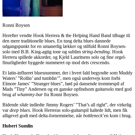
Ronni Boysen
Herefter vendte Hook Herrera & the Helping Hand Band tilbage til
den mere traditionelle blues. En tung delta blues dannede
udgangspunkt for en umanerlig lækker og stilfuld Ronni Boysen-
solo med B.B. King-agtig tone og sublim
string-bending
. Hook
Herrera spillede akkorder, og Kjeld Lauritsens solo og fine orgel-
finurligheder byggede nummeret op mod dets crescendo.
Et latin-influeret bluesnummer, der i hvert fald begyndte som Muddy
Waters’ ”Rollin’ and tumblin’”, men også undervejs kom forbi
Elmore James’ ”Stranger blues”, bød på dansende trommespil af
Mads ”Tiny” Andersen og en ganske opfindsom guitarsolo med god
brug af
whammy-bar
fra Ronni Boysen.
Bidende
slide
indledte Jimmy Rogers’ ”That’s all right”, der virkelig
var
deep blues
. Hook Herreras solo-guitarspil haltede lidt, men fik
alligevel godt med delta-fornemmelse, når
bottleneck
’en kom i brug.
Hubert Sumlin