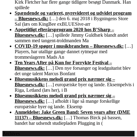
Kirk Fletcher har flere gange tidligere besøgt Danmark. Han
spillede
Spændende og varieret, nyrevideret og udvidet program
– Bluesnews.dk:
[…] den 6. maj 2018 i Bygningens Store
Sal (læs om KingBee exBLUESive-arr
Appetitligt efterårsprogram 2020 hos B’Sharp –
Bluesnews.dk:
[…] spillede Jimmy Guldbæk blandt andet
sammen med tangent-troldmanden Ma
COVID-19 spøger i musikbranchen – Bluesnews.dk:
[…]
Players, har utallige gange dannet rytmepar med
trommeslageren Mads An
Ten Years After på Kun for Forrykte Festival –
Bluesnews.dk:
[…] Den nye forsanger og leadguitarist blev
det unge talent Marcus Bonfant
Bluesmusikkens melodi grand prix nærmer sig –
Bluesnews.dk:
[…] europæiske byer og lande. Eksempelvis i
Riga, Letland (læs her), i B
Bluesmusikkens melodi grand prix nærmer sig –
Bluesnews.dk:
[…] afholdt i lige så mange forskellige
europæiske byer og lande. Eksemp
Anmeldelse: Jake Green Band: Seven years after (DME
11137) – Bluesnews.dk:
[…] Thomas Birck på bassen,
bandet har udsendt studiepladen Plugging in (
Archives