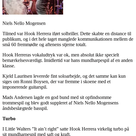
Niels Nello Mogensen
Tilmed var Hook Herrera iført solbriller. Dette skabte en distance til
publikum, og i det hele taget manglede kommunikationen mellem de
små 60 fremmødte og aftenens stjerne totalt.
Hook Herreras vokaludtryk var ok, men absolut ikke specielt
bemærkelsesværdigt. Imidlertid var hans mundharpespil af en anden
klasse.
Kjeld Lauritsen leverede fint soloarbejde, og det samme kan kun
siges om Ronni Boysen, der var fremme i skoene med et
imponerende guitarspil.
Mads Andersen lagde en god bund med sit opfindsomme
trommespil og blev godt suppleret af Niels Nello Mogensens
åndsbeslægtede basspil.
Turbo
I Little Walters ”It ain’t right” satte Hook Herrera virkelig turbo på
sit mundharpespil med saft og kraft.