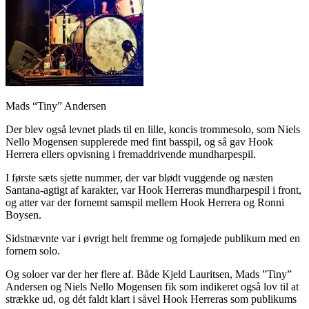
Mads “Tiny” Andersen
Der blev også levnet plads til en lille, koncis trommesolo, som Niels
Nello Mogensen supplerede med fint basspil, og så gav Hook
Herrera ellers opvisning i fremaddrivende mundharpespil.
I første sæts sjette nummer, der var blødt vuggende og næsten
Santana-agtigt af karakter, var Hook Herreras mundharpespil i front,
og atter var der fornemt samspil mellem Hook Herrera og Ronni
Boysen.
Sidstnævnte var i øvrigt helt fremme og fornøjede publikum med en
fornem solo.
Og soloer var der her flere af. Både Kjeld Lauritsen, Mads ”Tiny”
Andersen og Niels Nello Mogensen fik som indikeret også lov til at
strække ud, og dét faldt klart i såvel Hook Herreras som publikums