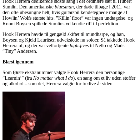
Hook Herrera dedikerede sidste sang i det ordinære sæt til Hubert
Sumlin. Den amerikanske
bluesman
, der døde tilbage i 2011, var
den ofte ubesungne helt, hvis guitarspil kendetegnede mange af
Howlin’ Wolfs største hits. ”Killin’ floor” var ingen undtagelse, og
Ronni Boysen spillede Sumlins velkendte riff til perfektion.
Hook Herrera havde til gengæld skiftet til mundharpe, og han,
Boysen og Kjeld Lauritsen udvekslede nu soloer. Så takkede Hook
Herrera af, og der var velfortjente
high-fives
til Nello og Mads
”Tiny” Andersen.
Blæst igennem
Som første ekstranummer valgte Hook Herrera den personlige
”Learnin’” (fra
No matter what I do
), en sang om et liv uden stoffer
og alkohol – som det, Herrera valgte for tredive år siden.