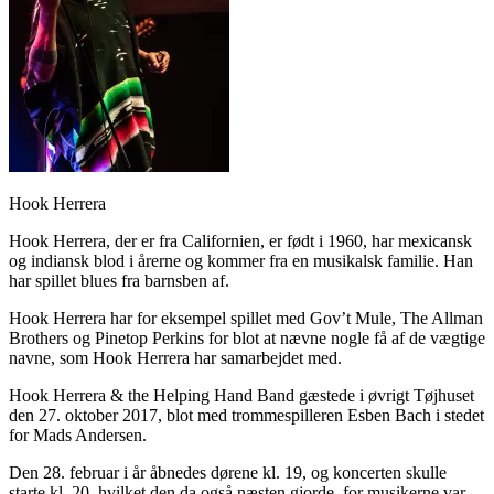
Hook Herrera
Hook Herrera, der er fra Californien, er født i 1960, har mexicansk
og indiansk blod i årerne og kommer fra en musikalsk familie. Han
har spillet blues fra barnsben af.
Hook Herrera har for eksempel spillet med Gov’t Mule, The Allman
Brothers og Pinetop Perkins for blot at nævne nogle få af de vægtige
navne, som Hook Herrera har samarbejdet med.
Hook Herrera & the Helping Hand Band gæstede i øvrigt Tøjhuset
den 27. oktober 2017, blot med trommespilleren Esben Bach i stedet
for Mads Andersen.
Den 28. februar i år åbnedes dørene kl. 19, og koncerten skulle
starte kl. 20, hvilket den da også næsten gjorde, for musikerne var