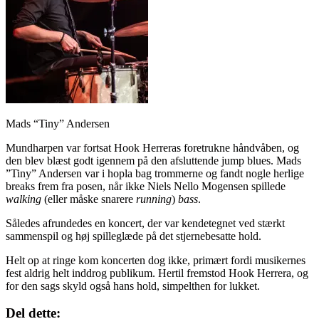
Mads “Tiny” Andersen
Mundharpen var fortsat Hook Herreras foretrukne håndvåben, og
den blev blæst godt igennem på den afsluttende jump blues. Mads
”Tiny” Andersen var i hopla bag trommerne og fandt nogle herlige
breaks frem fra posen, når ikke Niels Nello Mogensen spillede
walking
(eller måske snarere
running
)
bass
.
Således afrundedes en koncert, der var kendetegnet ved stærkt
sammenspil og høj spilleglæde på det stjernebesatte hold.
Helt op at ringe kom koncerten dog ikke, primært fordi musikernes
fest aldrig helt inddrog publikum. Hertil fremstod Hook Herrera, og
for den sags skyld også hans hold, simpelthen for lukket.
Del dette: