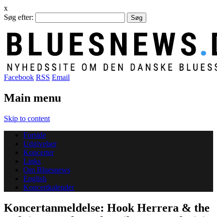
x
Søg efter:
Facebook
RSS
Email
Main menu
Skip to content
Forside
Udgivelser
Koncerter
Links
Om Bluesnews
English
Koncertkalender
Koncertanmeldelse: Hook Herrera & the