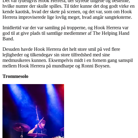
Det var tydeligvis Hook Herrera, der styrede tingene og bestemte,
hvilke numre der skulle spilles. Til tider kunne det dog godt virke en
kende kaotisk, hvad der skete på scenen, og det var, som om Hook
Herrera improviserede lige lovlig meget, hvad angår sangteksterne.
Imidlertid var der var samling på tropperne, og Hook Herrera var
god til at give plads til samtlige medlemmer af The Helping Hand
Band.
Desuden havde Hook Herrera det helt store smil på ved flere
lejligheder og tilkendegav sin store tilfredshed med sine
medmusikeres kunnen. Eksempelvis midt i en fornem gang samspil
mellem Hook Herrera på mundharpe og Ronni Boysen.
Trommesolo