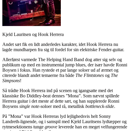
Kjeld Lauritsen og Hook Herrera
Andet sæt fik en lidt anderledes karakter, idet Hook Herrera nu
lagde mundharpen fra sig til fordel for sin elektriske Fender-guitar.
Allerførst varmede The Helping Hand Band dog atter sig selv og
publikum op med en instrumental jump blues, der især havde Ronni
Boysen i fokus. Han rystede et par lange soloer ud af ærmet og
citerede blandt andet temaerne fra både
The Flintstones
og
The
Simpsons
!
Så trådte Hook Herrera ind på scenen og igangsatte med det
klassiske Bo Diddley-beat dennes ”Mona”. Som nævnt spillede
Herrera guitar i det meste af dette sæt, og han supplerede Ronni
Boysens
single note-
soloer med rå, metallisk
bottleneck-slide
.
På ”Mona” var Hook Herreras lyd lejlighedsvis helt Sonny
Landreth-lignende, og i samspil med Kjeld Lauritsens lydtæpper og
rytmesektionens tunge
groove
leverede han en meget velfungerende