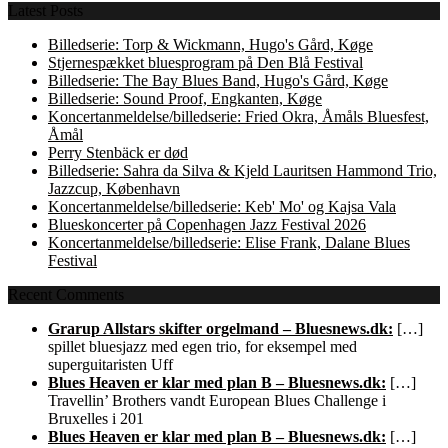
Latest Posts
Billedserie: Torp & Wickmann, Hugo's Gård, Køge
Stjernespækket bluesprogram på Den Blå Festival
Billedserie: The Bay Blues Band, Hugo's Gård, Køge
Billedserie: Sound Proof, Engkanten, Køge
Koncertanmeldelse/billedserie: Fried Okra, Åmåls Bluesfest,
Åmål
Perry Stenbäck er død
Billedserie: Sahra da Silva & Kjeld Lauritsen Hammond Trio,
Jazzcup, København
Koncertanmeldelse/billedserie: Keb' Mo' og Kajsa Vala
Blueskoncerter på Copenhagen Jazz Festival 2026
Koncertanmeldelse/billedserie: Elise Frank, Dalane Blues
Festival
Recent Comments
Grarup Allstars skifter orgelmand – Bluesnews.dk:
[…]
spillet bluesjazz med egen trio, for eksempel med
superguitaristen Uff
Blues Heaven er klar med plan B – Bluesnews.dk:
[…]
Travellin’ Brothers vandt European Blues Challenge i
Bruxelles i 201
Blues Heaven er klar med plan B – Bluesnews.dk:
[…]