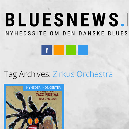
Main menu
Skip
Tag Archives:
Zirkus Orchestra
to
content
NYHEDER
,
KONCERTER