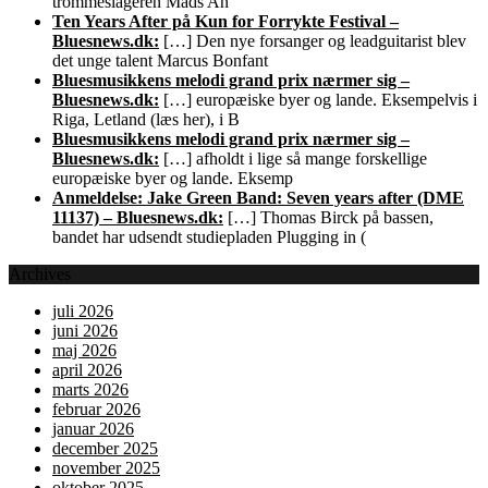
trommeslageren Mads An
Ten Years After på Kun for Forrykte Festival –
Bluesnews.dk:
[…] Den nye forsanger og leadguitarist blev
det unge talent Marcus Bonfant
Bluesmusikkens melodi grand prix nærmer sig –
Bluesnews.dk:
[…] europæiske byer og lande. Eksempelvis i
Riga, Letland (læs her), i B
Bluesmusikkens melodi grand prix nærmer sig –
Bluesnews.dk:
[…] afholdt i lige så mange forskellige
europæiske byer og lande. Eksemp
Anmeldelse: Jake Green Band: Seven years after (DME
11137) – Bluesnews.dk:
[…] Thomas Birck på bassen,
bandet har udsendt studiepladen Plugging in (
Archives
juli 2026
juni 2026
maj 2026
april 2026
marts 2026
februar 2026
januar 2026
december 2025
november 2025
oktober 2025