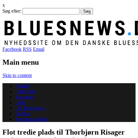
x
Søg efter:
Facebook
RSS
Email
Main menu
Skip to content
Forside
Udgivelser
Koncerter
Links
Om Bluesnews
English
Koncertkalender
Flot tredie plads til Thorbjørn Risager