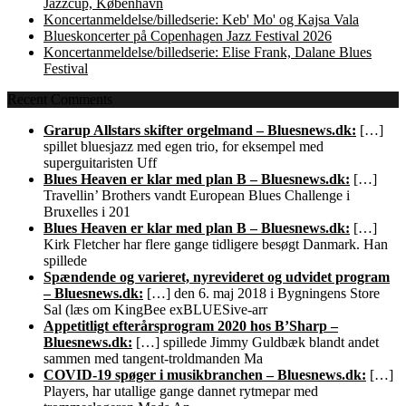
Jazzcup, København
Koncertanmeldelse/billedserie: Keb' Mo' og Kajsa Vala
Blueskoncerter på Copenhagen Jazz Festival 2026
Koncertanmeldelse/billedserie: Elise Frank, Dalane Blues
Festival
Recent Comments
Grarup Allstars skifter orgelmand – Bluesnews.dk:
[…]
spillet bluesjazz med egen trio, for eksempel med
superguitaristen Uff
Blues Heaven er klar med plan B – Bluesnews.dk:
[…]
Travellin’ Brothers vandt European Blues Challenge i
Bruxelles i 201
Blues Heaven er klar med plan B – Bluesnews.dk:
[…]
Kirk Fletcher har flere gange tidligere besøgt Danmark. Han
spillede
Spændende og varieret, nyrevideret og udvidet program
– Bluesnews.dk:
[…] den 6. maj 2018 i Bygningens Store
Sal (læs om KingBee exBLUESive-arr
Appetitligt efterårsprogram 2020 hos B’Sharp –
Bluesnews.dk:
[…] spillede Jimmy Guldbæk blandt andet
sammen med tangent-troldmanden Ma
COVID-19 spøger i musikbranchen – Bluesnews.dk:
[…]
Players, har utallige gange dannet rytmepar med