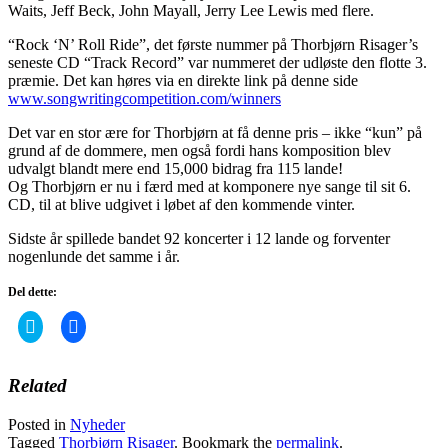
Waits, Jeff Beck, John Mayall, Jerry Lee Lewis med flere.
“Rock ‘N’ Roll Ride”, det første nummer på Thorbjørn Risager’s
seneste CD “Track Record” var nummeret der udløste den flotte 3.
præmie. Det kan høres via en direkte link på denne side
www.songwritingcompetition.com/winners
Det var en stor ære for Thorbjørn at få denne pris – ikke “kun” på
grund af de dommere, men også fordi hans komposition blev
udvalgt blandt mere end 15,000 bidrag fra 115 lande!
Og Thorbjørn er nu i færd med at komponere nye sange til sit 6.
CD, til at blive udgivet i løbet af den kommende vinter.
Sidste år spillede bandet 92 koncerter i 12 lande og forventer
nogenlunde det samme i år.
Del dette:
Click
Click
to
to
share
share
on
on
Twitter
Facebook
Related
(Opens
(Opens
in
in
new
new
Posted in
Nyheder
window)
window)
Tagged
Thorbjørn Risager
. Bookmark the
permalink
.