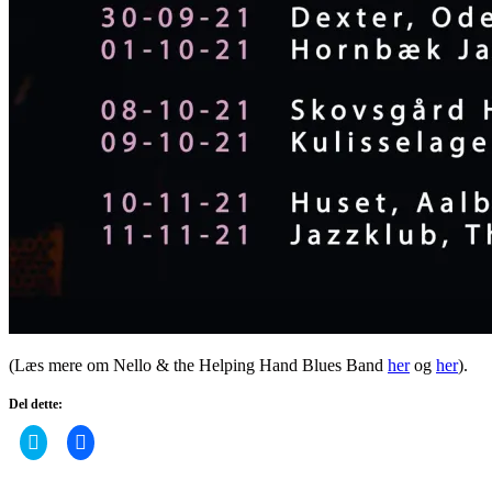
(Læs mere om Nello & the Helping Hand Blues Band
her
og
her
).
Del dette:
Click
Click
to
to
share
share
on
on