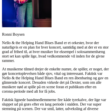
Ronni Boysen
Nello & the Helping Hand Blues Band er et orkester, hvor der
naturligvis er en plan for hver koncert, samtidig med at der er en stor
grad af frihed til, at hver musiker for eksempel i solosammenhæng
stort set kan spille lige, hvad vedkommende vil inden for de givne
rammer.
At musikerne tilmed drejer de enkelte numre, de spiller, er noget, der
gør koncertoplevelsen både sjov, vital og interessant. Faktisk var
Nello & the Helping Hand Blues Band en ren åbenbaring og gav en
glimrende koncert. Desuden virkede det på Dexter, som om alle
musikere nød at spille på en scene foran et publikum efter en
corona-periode med alt for få jobs.
Faktisk lignede bandmedlemmerne fire kåde tyrekalve, der lige var
sluppet ud på græs efter en lang periode i stalden. Der var super
stemning på scenen. Der var smil, latter, udveksling af diverse