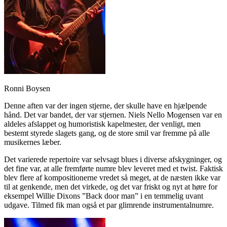
Ronni Boysen
Denne aften var der ingen stjerne, der skulle have en hjælpende
hånd. Det var bandet, der var stjernen. Niels Nello Mogensen var en
aldeles afslappet og humoristisk kapelmester, der venligt, men
bestemt styrede slagets gang, og de store smil var fremme på alle
musikernes læber.
Det varierede repertoire var selvsagt blues i diverse afskygninger, og
det fine var, at alle fremførte numre blev leveret med et twist. Faktisk
blev flere af kompositionerne vredet så meget, at de næsten ikke var
til at genkende, men det virkede, og det var friskt og nyt at høre for
eksempel Willie Dixons ”Back door man” i en temmelig uvant
udgave. Tilmed fik man også et par glimrende instrumentalnumre.