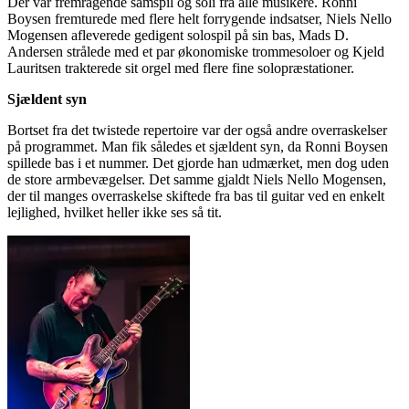
Der var fremragende samspil og soli fra alle musikere. Ronni
Boysen fremturede med flere helt forrygende indsatser, Niels Nello
Mogensen afleverede gedigent solospil på sin bas, Mads D.
Andersen strålede med et par økonomiske trommesoloer og Kjeld
Lauritsen trakterede sit orgel med flere fine solopræstationer.
Sjældent syn
Bortset fra det twistede repertoire var der også andre overraskelser
på programmet. Man fik således et sjældent syn, da Ronni Boysen
spillede bas i et nummer. Det gjorde han udmærket, men dog uden
de store armbevægelser. Det samme gjaldt Niels Nello Mogensen,
der til manges overraskelse skiftede fra bas til guitar ved en enkelt
lejlighed, hvilket heller ikke ses så tit.