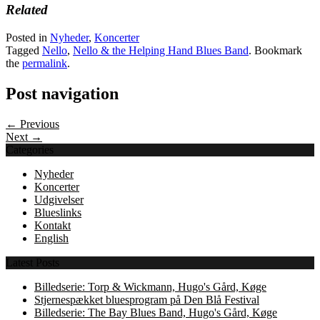
Twitter
Facebook
Related
(Opens
(Opens
in
in
new
new
Posted in
Nyheder
,
Koncerter
window)
window)
Tagged
Nello
,
Nello & the Helping Hand Blues Band
. Bookmark
the
permalink
.
Post navigation
← Previous
Next →
Categories
Nyheder
Koncerter
Udgivelser
Blueslinks
Kontakt
English
Latest Posts
Billedserie: Torp & Wickmann, Hugo's Gård, Køge
Stjernespækket bluesprogram på Den Blå Festival
Billedserie: The Bay Blues Band, Hugo's Gård, Køge