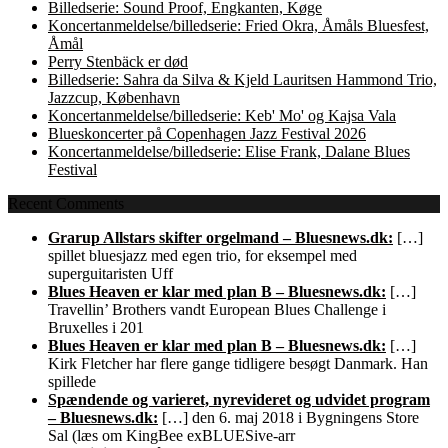
Billedserie: Sound Proof, Engkanten, Køge
Koncertanmeldelse/billedserie: Fried Okra, Åmåls Bluesfest,
Åmål
Perry Stenbäck er død
Billedserie: Sahra da Silva & Kjeld Lauritsen Hammond Trio,
Jazzcup, København
Koncertanmeldelse/billedserie: Keb' Mo' og Kajsa Vala
Blueskoncerter på Copenhagen Jazz Festival 2026
Koncertanmeldelse/billedserie: Elise Frank, Dalane Blues
Festival
Recent Comments
Grarup Allstars skifter orgelmand – Bluesnews.dk:
[…]
spillet bluesjazz med egen trio, for eksempel med
superguitaristen Uff
Blues Heaven er klar med plan B – Bluesnews.dk:
[…]
Travellin’ Brothers vandt European Blues Challenge i
Bruxelles i 201
Blues Heaven er klar med plan B – Bluesnews.dk:
[…]
Kirk Fletcher har flere gange tidligere besøgt Danmark. Han
spillede
Spændende og varieret, nyrevideret og udvidet program
– Bluesnews.dk:
[…] den 6. maj 2018 i Bygningens Store
Sal (læs om KingBee exBLUESive-arr