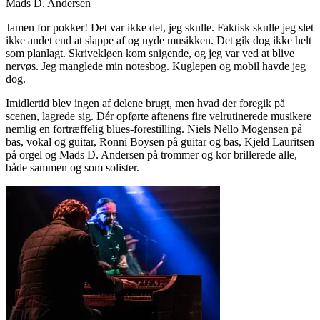
Mads D. Andersen
Jamen for pokker! Det var ikke det, jeg skulle. Faktisk skulle jeg slet
ikke andet end at slappe af og nyde musikken. Det gik dog ikke helt
som planlagt. Skrivekløen kom snigende, og jeg var ved at blive
nervøs. Jeg manglede min notesbog. Kuglepen og mobil havde jeg
dog.
Imidlertid blev ingen af delene brugt, men hvad der foregik på
scenen, lagrede sig. Dér opførte aftenens fire velrutinerede musikere
nemlig en fortræffelig blues-forestilling. Niels Nello Mogensen på
bas, vokal og guitar, Ronni Boysen på guitar og bas, Kjeld Lauritsen
på orgel og Mads D. Andersen på trommer og kor brillerede alle,
både sammen og som solister.