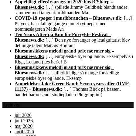
Appetitligt efterårsprogram 2020 hos B’Sharp –
Bluesnews.dk:
[…] spillede Jimmy Guldbæk blandt andet
sammen med tangent-troldmanden Ma
COVID-19 spøger i musikbranchen – Bluesnews.dk:
[…]
Players, har utallige gange dannet rytmepar med
trommeslageren Mads An
Ten Years After på Kun for Forrykte Festival –
Bluesnews.dk:
[…] Den nye forsanger og leadguitarist blev
det unge talent Marcus Bonfant
Bluesmusikkens melodi grand prix nærmer sig –
Bluesnews.dk:
[…] europæiske byer og lande. Eksempelvis i
Riga, Letland (læs her), i B
Bluesmusikkens melodi grand prix nærmer sig –
Bluesnews.dk:
[…] afholdt i lige så mange forskellige
europæiske byer og lande. Eksemp
Anmeldelse: Jake Green Band: Seven years after (DME
11137) – Bluesnews.dk:
[…] Thomas Birck på bassen,
bandet har udsendt studiepladen Plugging in (
Archives
juli 2026
juni 2026
maj 2026
april 2026