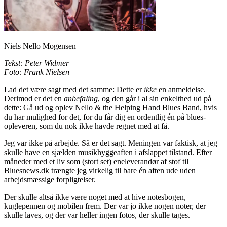
Niels Nello Mogensen
Tekst: Peter Widmer
Foto: Frank Nielsen
Lad det være sagt med det samme: Dette er
ikke
en anmeldelse.
Derimod er det en
anbefaling
, og den går i al sin enkelthed ud på
dette: Gå ud og oplev Nello & the Helping Hand Blues Band, hvis
du har mulighed for det, for du får dig en ordentlig én på blues-
opleveren, som du nok ikke havde regnet med at få.
Jeg var ikke på arbejde. Så er det sagt. Meningen var faktisk, at jeg
skulle have en sjælden musikhyggeaften i afslappet tilstand. Efter
måneder med et liv som (stort set) eneleverandør af stof til
Bluesnews.dk trængte jeg virkelig til bare én aften ude uden
arbejdsmæssige forpligtelser.
Der skulle altså ikke være noget med at hive notesbogen,
kuglepennen og mobilen frem. Der var jo ikke nogen noter, der
skulle laves, og der var heller ingen fotos, der skulle tages.