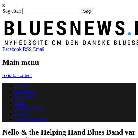
x
Søg efter:
Facebook
RSS
Email
Main menu
Skip to content
Forside
Udgivelser
Koncerter
Links
Om Bluesnews
English
Koncertkalender
Nello & the Helping Hand Blues Band var