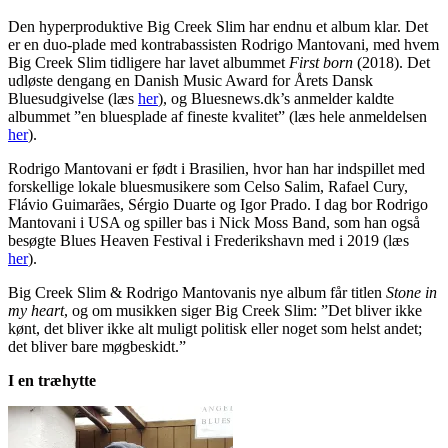
Den hyperproduktive Big Creek Slim har endnu et album klar. Det
er en duo-plade med kontrabassisten Rodrigo Mantovani, med hvem
Big Creek Slim tidligere har lavet albummet
First born
(2018). Det
udløste dengang en Danish Music Award for Årets Dansk
Bluesudgivelse (læs
her
), og Bluesnews.dk’s anmelder kaldte
albummet ”en bluesplade af fineste kvalitet” (læs hele anmeldelsen
her
).
Rodrigo Mantovani er født i Brasilien, hvor han har indspillet med
forskellige lokale bluesmusikere som Celso Salim, Rafael Cury,
Flávio Guimarães, Sérgio Duarte og Igor Prado. I dag bor Rodrigo
Mantovani i USA og spiller bas i Nick Moss Band, som han også
besøgte Blues Heaven Festival i Frederikshavn med i 2019 (læs
her
).
Big Creek Slim & Rodrigo Mantovanis nye album får titlen
Stone in
my heart
, og om musikken siger Big Creek Slim: ”Det bliver ikke
kønt, det bliver ikke alt muligt politisk eller noget som helst andet;
det bliver bare møgbeskidt.”
I en træhytte