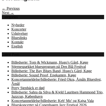
← Previous
Next →
Categories
Nyheder
Koncerter
Udgivelser
Blueslinks
Kontakt
English
Latest Posts
Billedserie: Torp & Wickmann, Hugo's Gård, Køge
Stjernespækket bluesprogram på Den Blå Festival
Billedserie: The Bay Blues Band, Hugo's Gård, Køge
Billedserie: Sound Proof, Engkanten, Køge
Koncertanmeldelse/billedserie: Fried Okra, Åmåls Bluesfest,
Åmål
Perry Stenbäck er død
Billedserie: Sahra da Silva & Kjeld Lauritsen Hammond Trio,
Jazzcup, København
Koncertanmeldelse/billedserie: Keb' Mo' og Kajsa Vala
Blueskoncerter på Copenhagen Jazz Festival 2026