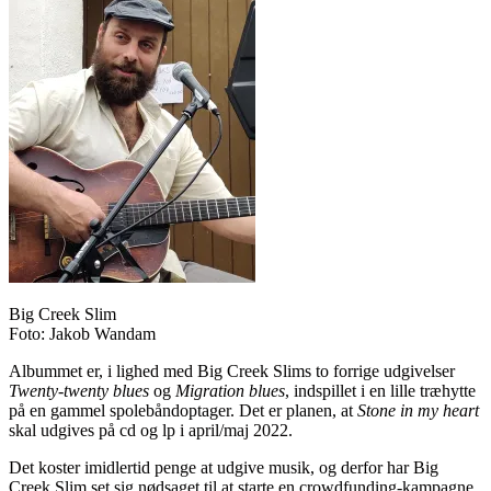
Big Creek Slim
Foto: Jakob Wandam
Albummet er, i lighed med Big Creek Slims to forrige udgivelser
Twenty-twenty blues
og
Migration blues
, indspillet i en lille træhytte
på en gammel spolebåndoptager. Det er planen, at
Stone in my heart
skal udgives på cd og lp i april/maj 2022.
Det koster imidlertid penge at udgive musik, og derfor har Big
Creek Slim set sig nødsaget til at starte en crowdfunding-kampagne.