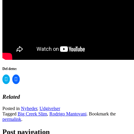
Del dette:
Click
Click
to
to
share
share
on
on
Twitter
Facebook
Related
(Opens
(Opens
in
in
new
new
Posted in
Nyheder
,
Udgivelser
window)
window)
Tagged
Big Creek Slim
,
Rodrigo Mantovani
. Bookmark the
permalink
.
Post navigation