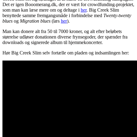
Det er igen Booomerang.dk, der er vært for crowdfunding-projektet,
som man kan læse mere om og deltage i
her
. Big Creek Slim
benyttede samme fremgangsmåde i forbindelse med
Twenty-twenty
blues
og
Migration blues
(læs
her
).
Man kan donere alt fra 50 til 7000 kroner, og alt efter beløbets
størrelse udløser donationen diverse frynsegoder, der spænder fra
downloads og signerede album til hjemmekoncerter.
Hør Big Creek Slim selv fortælle om pladen og indsamlingen her: