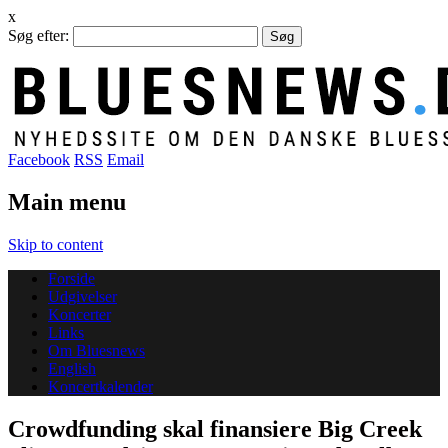
x
Søg efter:
Facebook
RSS
Email
Main menu
Skip to content
Forside
Udgivelser
Koncerter
Links
Om Bluesnews
English
Koncertkalender
Crowdfunding skal finansiere Big Creek