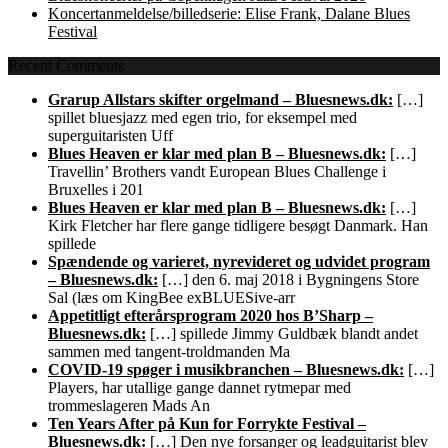
Koncertanmeldelse/billedserie: Elise Frank, Dalane Blues
Festival
Recent Comments
Grarup Allstars skifter orgelmand – Bluesnews.dk:
[…]
spillet bluesjazz med egen trio, for eksempel med
superguitaristen Uff
Blues Heaven er klar med plan B – Bluesnews.dk:
[…]
Travellin’ Brothers vandt European Blues Challenge i
Bruxelles i 201
Blues Heaven er klar med plan B – Bluesnews.dk:
[…]
Kirk Fletcher har flere gange tidligere besøgt Danmark. Han
spillede
Spændende og varieret, nyrevideret og udvidet program
– Bluesnews.dk:
[…] den 6. maj 2018 i Bygningens Store
Sal (læs om KingBee exBLUESive-arr
Appetitligt efterårsprogram 2020 hos B’Sharp –
Bluesnews.dk:
[…] spillede Jimmy Guldbæk blandt andet
sammen med tangent-troldmanden Ma
COVID-19 spøger i musikbranchen – Bluesnews.dk:
[…]
Players, har utallige gange dannet rytmepar med
trommeslageren Mads An
Ten Years After på Kun for Forrykte Festival –
Bluesnews.dk:
[…] Den nye forsanger og leadguitarist blev