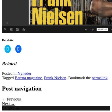
Del dette:
Click
Click
to
to
share
share
on
on
Twitter
Facebook
Related
(Opens
(Opens
in
in
new
new
Posted in
Nyheder
window)
window)
Tagged
Baretta magazine
,
Frank Nielsen
. Bookmark the
permalink
.
Post navigation
← Previous
Next →
Categories