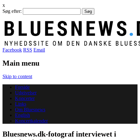
x
Søg efter:
Facebook
RSS
Email
Main menu
Skip to content
Forside
Udgivelser
Koncerter
Links
Om Bluesnews
English
Koncertkalender
Bluesnews.dk-fotograf interviewet i