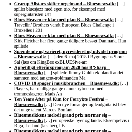
Grarup Allstars skifter orgelmand – Bluesnews.dk:
[…]
spillet bluesjazz med egen trio, for eksempel med
superguitaristen Uff
Blues Heaven er klar med plan B – Bluesnews.dk:
[…]
Travellin’ Brothers vandt European Blues Challenge i
Bruxelles i 201
Blues Heaven er klar med plan B – Bluesnews.dk:
[…]
Kirk Fletcher har flere gange tidligere besøgt Danmark. Han
spillede
Spændende og varieret, nyrevideret og udvidet program
– Bluesnews.dk:
[…] den 6. maj 2018 i Bygningens Store
Sal (læs om KingBee exBLUESive-arr
Appetitligt efterårsprogram 2020 hos B’Sharp –
Bluesnews.dk:
[…] spillede Jimmy Guldbæk blandt andet
sammen med tangent-troldmanden Ma
COVID-19 spøger i musikbranchen – Bluesnews.dk:
[…]
Players, har utallige gange dannet rytmepar med
trommeslageren Mads An
Ten Years After på Kun for Forrykte Festival –
Bluesnews.dk:
[…] Den nye forsanger og leadguitarist blev
det unge talent Marcus Bonfant
Bluesmusikkens melodi grand prix nærmer sig –
Bluesnews.dk:
[…] europæiske byer og lande. Eksempelvis i
Riga, Letland (læs her), i B
Bluesmusikkens melodi grand prix nærmer sig –