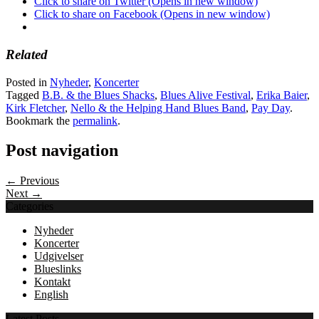
Click to share on Twitter (Opens in new window)
Click to share on Facebook (Opens in new window)
Related
Posted in
Nyheder
,
Koncerter
Tagged
B.B. & the Blues Shacks
,
Blues Alive Festival
,
Erika Baier
,
Kirk Fletcher
,
Nello & the Helping Hand Blues Band
,
Pay Day
.
Bookmark the
permalink
.
Post navigation
← Previous
Next →
Categories
Nyheder
Koncerter
Udgivelser
Blueslinks
Kontakt
English
Latest Posts