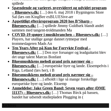
spillede
Spændende og varieret, nyrevideret og udvidet program
– Bluesnews.dk:
[…] den 6. maj 2018 i Bygningens Store
Sal (læs om KingBee exBLUESive-arr
Appetitligt efterårsprogram 2020 hos B’Sharp –
Bluesnews.dk:
[…] spillede Jimmy Guldbæk blandt andet
sammen med tangent-troldmanden Ma
COVID-19 spøger i musikbranchen – Bluesnews.dk:
[…]
Players, har utallige gange dannet rytmepar med
trommeslageren Mads An
Ten Years After på Kun for Forrykte Festival –
Bluesnews.dk:
[…] Den nye forsanger og leadguitarist blev
det unge talent Marcus Bonfant
Bluesmusikkens melodi grand prix nærmer sig –
Bluesnews.dk:
[…] europæiske byer og lande. Eksempelvis i
Riga, Letland (læs her), i B
Bluesmusikkens melodi grand prix nærmer sig –
Bluesnews.dk:
[…] afholdt i lige så mange forskellige
europæiske byer og lande. Eksemp
Anmeldelse: Jake Green Band: Seven years after (DME
11137) – Bluesnews.dk:
[…] Thomas Birck på bassen,
bandet har udsendt studiepladen Plugging in (
Archives