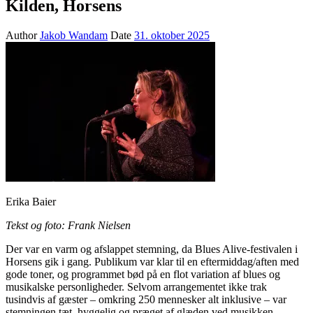
Kilden, Horsens
Author
Jakob Wandam
Date
31. oktober 2025
Erika Baier
Tekst og foto: Frank Nielsen
Der var en varm og afslappet stemning, da Blues Alive-festivalen i
Horsens gik i gang. Publikum var klar til en eftermiddag/aften med
gode toner, og programmet bød på en flot variation af blues og
musikalske personligheder. Selvom arrangementet ikke trak
tusindvis af gæster – omkring 250 mennesker alt inklusive – var
stemningen tæt, hyggelig og præget af glæden ved musikken.