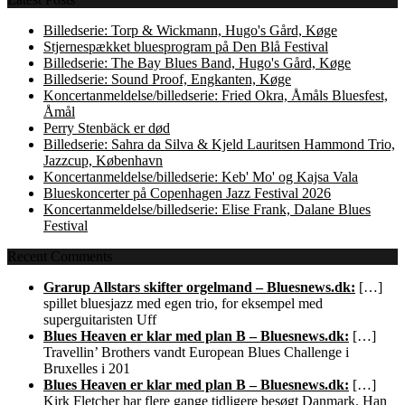
Billedserie: Torp & Wickmann, Hugo's Gård, Køge
Stjernespækket bluesprogram på Den Blå Festival
Billedserie: The Bay Blues Band, Hugo's Gård, Køge
Billedserie: Sound Proof, Engkanten, Køge
Koncertanmeldelse/billedserie: Fried Okra, Åmåls Bluesfest,
Åmål
Perry Stenbäck er død
Billedserie: Sahra da Silva & Kjeld Lauritsen Hammond Trio,
Jazzcup, København
Koncertanmeldelse/billedserie: Keb' Mo' og Kajsa Vala
Blueskoncerter på Copenhagen Jazz Festival 2026
Koncertanmeldelse/billedserie: Elise Frank, Dalane Blues
Festival
Recent Comments
Grarup Allstars skifter orgelmand – Bluesnews.dk:
[…]
spillet bluesjazz med egen trio, for eksempel med
superguitaristen Uff
Blues Heaven er klar med plan B – Bluesnews.dk:
[…]
Travellin’ Brothers vandt European Blues Challenge i
Bruxelles i 201
Blues Heaven er klar med plan B – Bluesnews.dk:
[…]
Kirk Fletcher har flere gange tidligere besøgt Danmark. Han