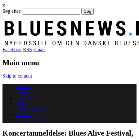
x
Søg efter:
Facebook
RSS
Email
Main menu
Skip to content
Forside
Udgivelser
Koncerter
Links
Om Bluesnews
English
Koncertkalender
Koncertanmeldelse: Blues Alive Festival,