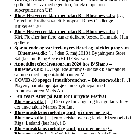
spillet bluesjazz med egen trio, for eksempel med
superguitaristen Uff
Blues Heaven er klar med plan B – Bluesnews.dk:
[…]
Travellin’ Brothers vandt European Blues Challenge i
Bruxelles i 201
Blues Heaven er klar med plan B – Bluesnews.dk:
[…]
Kirk Fletcher har flere gange tidligere besøgt Danmark. Han
spillede
Spændende og varieret, nyrevideret og udvidet program
– Bluesnews.dk:
[…] den 6. maj 2018 i Bygningens Store
Sal (læs om KingBee exBLUESive-arr
Appetitligt efterårsprogram 2020 hos B’Sharp –
Bluesnews.dk:
[…] spillede Jimmy Guldbæk blandt andet
sammen med tangent-troldmanden Ma
COVID-19 spøger i musikbranchen – Bluesnews.dk:
[…]
Players, har utallige gange dannet rytmepar med
trommeslageren Mads An
Ten Years After på Kun for Forrykte Festival –
Bluesnews.dk:
[…] Den nye forsanger og leadguitarist blev
det unge talent Marcus Bonfant
Bluesmusikkens melodi grand prix nærmer sig –
Bluesnews.dk:
[…] europæiske byer og lande. Eksempelvis i
Riga, Letland (læs her), i B
Bluesmusikkens melodi grand prix nærmer sig –
Bluesnews.dk:
[…] afholdt i lige så mange forskellige