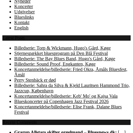
Nyheder
Koncerter
Udgivelser
Blueslinks
Kontakt
English
Latest Posts
Billedserie: Torp & Wickmann, Hugo's Gård, Køge
Stjernespækket bluesprogram på Den Blå Festival
Billedserie: The Bay Blues Band, Hugo's Gård, Køge
Billedserie: Sound Proof, Engkanten, Køge
Koncertanmeldelse/billedserie: Fried Okra, Åmåls Bluesfest,
Åmål
Perry Stenbäck er død
Billedserie: Sahra da Silva & Kjeld Lauritsen Hammond Trio,
Jazzcup, København
Koncertanmeldelse/billedserie: Keb' Mo' og Kajsa Vala
Blueskoncerter på Copenhagen Jazz Festival 2026
Koncertanmeldelse/billedserie: Elise Frank, Dalane Blues
Festival
Recent Comments
Grarup Allstars skifter orgelmand – Bluesnews.dk:
[…]