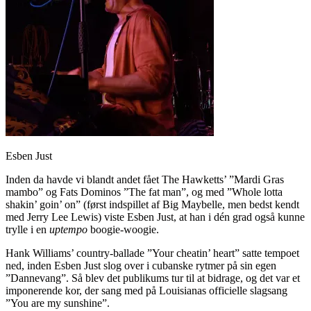
Esben Just
Inden da havde vi blandt andet fået The Hawketts’ ”Mardi Gras
mambo” og Fats Dominos ”The fat man”, og med ”Whole lotta
shakin’ goin’ on” (først indspillet af Big Maybelle, men bedst kendt
med Jerry Lee Lewis) viste Esben Just, at han i dén grad også kunne
trylle i en
uptempo
boogie-woogie.
Hank Williams’ country-ballade ”Your cheatin’ heart” satte tempoet
ned, inden Esben Just slog over i cubanske rytmer på sin egen
”Dannevang”. Så blev det publikums tur til at bidrage, og det var et
imponerende kor, der sang med på Louisianas officielle slagsang
”You are my sunshine”.