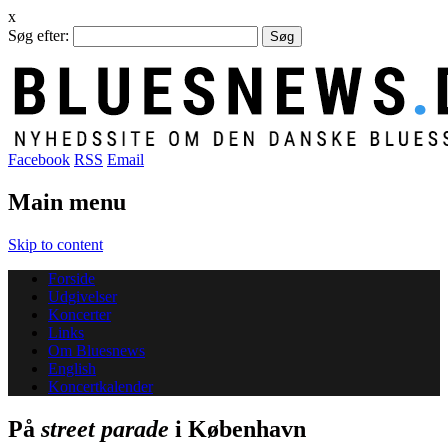
x
Søg efter:
Facebook
RSS
Email
Main menu
Skip to content
Forside
Udgivelser
Koncerter
Links
Om Bluesnews
English
Koncertkalender
På
street parade
i København