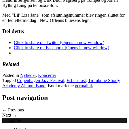
Hendrik Jørgensen og Birk Buur Pagsberg på trompet og Johan
Bylling Lang på tenorsaxofon.
Med ”Lil’ Liza Jane” som afslutningsnummer blev ringen sluttet for
en fed eftermiddag i New Orleans bluesens tegn.
Del dette:
Click to share on Twitter (Opens in new window)
Click to share on Facebook (Opens in new window)
Related
Posted in
Nyheder
,
Koncerter
Tagged
Copenhagen Jazz Festival
,
Esben Just
,
Trombone Shorty
Academy Alumni Band
. Bookmark the
permalink
.
Post navigation
← Previous
Next →
Categories