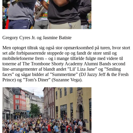
Gregory Cyres Jr. og Jasmine Batiste
Men optoget tiltrak sig også stor opmærksomhed på turen, hvor stort
set alle forbipasserende stoppede op og fandt de store smil og
mobiltelefonerne frem – og i mange tilfælde fulgte med videre til
tonerne af The Trombone Shorty Academy Alumni Bands second
line-arrangementer af blandt andet ”Lil’ Liza Jane” og ”Smiling
faces” og sågar bidder af ”Summertime” (DJ Jazzy Jeff & the Fresh
Prince) og ”Tom’s Diner” (Suzanne Vega).