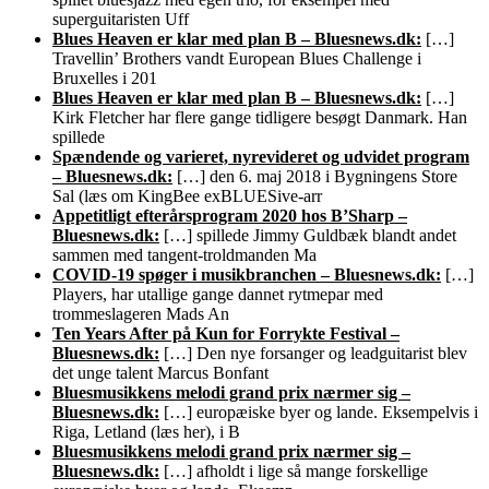
superguitaristen Uff
Blues Heaven er klar med plan B – Bluesnews.dk:
[…]
Travellin’ Brothers vandt European Blues Challenge i
Bruxelles i 201
Blues Heaven er klar med plan B – Bluesnews.dk:
[…]
Kirk Fletcher har flere gange tidligere besøgt Danmark. Han
spillede
Spændende og varieret, nyrevideret og udvidet program
– Bluesnews.dk:
[…] den 6. maj 2018 i Bygningens Store
Sal (læs om KingBee exBLUESive-arr
Appetitligt efterårsprogram 2020 hos B’Sharp –
Bluesnews.dk:
[…] spillede Jimmy Guldbæk blandt andet
sammen med tangent-troldmanden Ma
COVID-19 spøger i musikbranchen – Bluesnews.dk:
[…]
Players, har utallige gange dannet rytmepar med
trommeslageren Mads An
Ten Years After på Kun for Forrykte Festival –
Bluesnews.dk:
[…] Den nye forsanger og leadguitarist blev
det unge talent Marcus Bonfant
Bluesmusikkens melodi grand prix nærmer sig –
Bluesnews.dk:
[…] europæiske byer og lande. Eksempelvis i
Riga, Letland (læs her), i B
Bluesmusikkens melodi grand prix nærmer sig –
Bluesnews.dk:
[…] afholdt i lige så mange forskellige