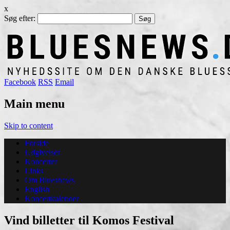
x
Søg efter:
Facebook
RSS
Email
Main menu
Skip to content
Forside
Udgivelser
Koncerter
Links
Om Bluesnews
English
Koncertkalender
Vind billetter til Komos Festival