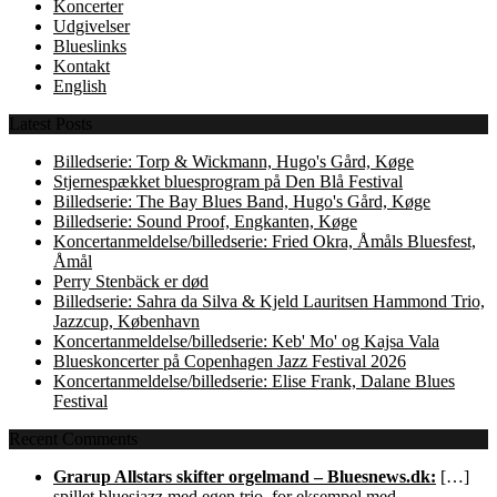
Koncerter
Udgivelser
Blueslinks
Kontakt
English
Latest Posts
Billedserie: Torp & Wickmann, Hugo's Gård, Køge
Stjernespækket bluesprogram på Den Blå Festival
Billedserie: The Bay Blues Band, Hugo's Gård, Køge
Billedserie: Sound Proof, Engkanten, Køge
Koncertanmeldelse/billedserie: Fried Okra, Åmåls Bluesfest,
Åmål
Perry Stenbäck er død
Billedserie: Sahra da Silva & Kjeld Lauritsen Hammond Trio,
Jazzcup, København
Koncertanmeldelse/billedserie: Keb' Mo' og Kajsa Vala
Blueskoncerter på Copenhagen Jazz Festival 2026
Koncertanmeldelse/billedserie: Elise Frank, Dalane Blues
Festival
Recent Comments
Grarup Allstars skifter orgelmand – Bluesnews.dk:
[…]
spillet bluesjazz med egen trio, for eksempel med