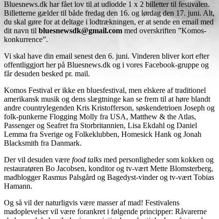
Bluesnews.dk har fået lov til at udlodde 1 x 2 billetter til festivalen.
Billetterne gælder til både fredag den 16. og lørdag den 17. juni. Alt,
du skal gøre for at deltage i lodtrækningen, er at sende en email med
dit navn til
bluesnewsdk@gmail.com
med overskriften ”Komos-
konkurrence”.
Vi skal have din email senest den 6. juni. Vinderen bliver kort efter
offentliggjort her på Bluesnews.dk og i vores Facebook-gruppe og
får desuden besked pr. mail.
Komos Festival er ikke en bluesfestival, men elskere af traditionel
amerikansk musik og dens slægtninge kan se frem til at høre blandt
andre countrylegenden Kris Kristofferson, søskendetrioen Joseph og
folk-punkerne Flogging Molly fra USA, Matthew & the Atlas,
Passenger og Seafret fra Storbritannien, Lisa Ekdahl og Daniel
Lemma fra Sverige og Folkeklubben, Homesick Hank og Jonah
Blacksmith fra Danmark.
Der vil desuden være
food talks
med personligheder som kokken og
restauratøren Bo Jacobsen, konditor og tv-vært Mette Blomsterberg,
madblogger Rasmus Palsgård og Bagedyst-vinder og tv-vært Tobias
Hamann.
Og så vil der naturligvis være masser af mad! Festivalens
madoplevelser vil være forankret i følgende principper: Råvarerne