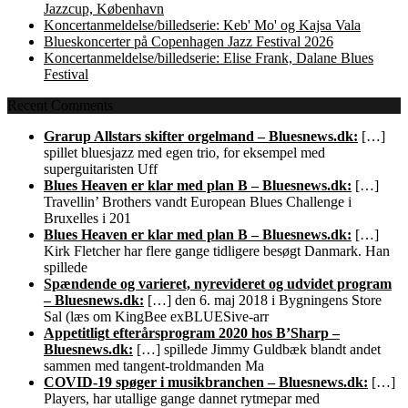
Jazzcup, København
Koncertanmeldelse/billedserie: Keb' Mo' og Kajsa Vala
Blueskoncerter på Copenhagen Jazz Festival 2026
Koncertanmeldelse/billedserie: Elise Frank, Dalane Blues
Festival
Recent Comments
Grarup Allstars skifter orgelmand – Bluesnews.dk:
[…]
spillet bluesjazz med egen trio, for eksempel med
superguitaristen Uff
Blues Heaven er klar med plan B – Bluesnews.dk:
[…]
Travellin’ Brothers vandt European Blues Challenge i
Bruxelles i 201
Blues Heaven er klar med plan B – Bluesnews.dk:
[…]
Kirk Fletcher har flere gange tidligere besøgt Danmark. Han
spillede
Spændende og varieret, nyrevideret og udvidet program
– Bluesnews.dk:
[…] den 6. maj 2018 i Bygningens Store
Sal (læs om KingBee exBLUESive-arr
Appetitligt efterårsprogram 2020 hos B’Sharp –
Bluesnews.dk:
[…] spillede Jimmy Guldbæk blandt andet
sammen med tangent-troldmanden Ma
COVID-19 spøger i musikbranchen – Bluesnews.dk:
[…]
Players, har utallige gange dannet rytmepar med