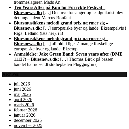
trommeslageren Mads An
Ten Years After på Kun for Forrykte Festival –
Bluesnews.dk:
[…] Den nye forsanger og leadguitarist blev
det unge talent Marcus Bonfant
Bluesmusikkens melodi grand prix nærmer sig –
Bluesnews.dk:
[…] europæiske byer og lande. Eksempelvis i
Riga, Letland (læs her), i B
Bluesmusikkens melodi grand prix nærmer sig –
Bluesnews.dk:
[…] afholdt i lige så mange forskellige
europæiske byer og lande. Eksemp
Anmeldelse: Jake Green Band: Seven years after (DME
11137) – Bluesnews.dk:
[…] Thomas Birck på bassen,
bandet har udsendt studiepladen Plugging in (
Archives
juli 2026
juni 2026
maj 2026
april 2026
marts 2026
februar 2026
januar 2026
december 2025
november 2025