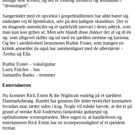
indtage hele scenen, og der er virkelig fremdrift og sensualitet i
“dronningen”.
Sangerinder med en opvækst i gospeltraditionen har altid banet sig
nådesløst vej til hjertekulen, selv på den køligste skandinav. Der er
en dragende autenticitet og et sjælefyldt nærvær i deres udtryk, som
man kun kan gribes af. Men selv blandt disse dukker der af og til én
op, som alligevel skiller sig ud med en sjælden stemme og karisma.
Og her i særdeleshed fænomenet Ruthie Foster, som mangen en
kritisk anmelder da også har sammenlignet med de allerstørste –
Aretha og Ella.
Ruthie Foster – vokal/guitar
Larry Fulcher – bas
Samantha Banks – trommer
Entertaineren
Nu kommer Rick Estrin & the Nightcats endelig på et sjældent
Danmarksbesøg. Bandet har gennem fire årtier rendyrket kunstarten:
hvordan man sætter salen i kog. Nogle vil måske hævde, at det er på
grund af norske Kid Andersens fantastiske guitarspil og
opfindsomme sceneoptræden. Men sagen er, at bandlederen og
entertaineren Rick Estrin har en scenepersonlighed af et sjældent
format.