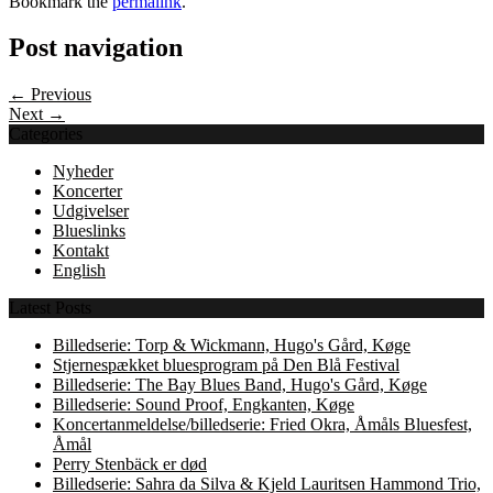
Bookmark the
permalink
.
Post navigation
← Previous
Next →
Categories
Nyheder
Koncerter
Udgivelser
Blueslinks
Kontakt
English
Latest Posts
Billedserie: Torp & Wickmann, Hugo's Gård, Køge
Stjernespækket bluesprogram på Den Blå Festival
Billedserie: The Bay Blues Band, Hugo's Gård, Køge
Billedserie: Sound Proof, Engkanten, Køge
Koncertanmeldelse/billedserie: Fried Okra, Åmåls Bluesfest,
Åmål
Perry Stenbäck er død
Billedserie: Sahra da Silva & Kjeld Lauritsen Hammond Trio,