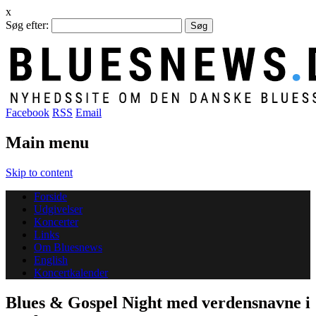
x
Søg efter:
Facebook
RSS
Email
Main menu
Skip to content
Forside
Udgivelser
Koncerter
Links
Om Bluesnews
English
Koncertkalender
Blues & Gospel Night med verdensnavne i