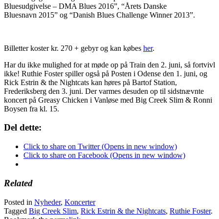
Bluesudgivelse – DMA Blues 2016”, “Årets Danske
Bluesnavn 2015” og “Danish Blues Challenge Winner 2013”.
Billetter koster kr. 270 + gebyr og kan købes
her
.
Har du ikke mulighed for at møde op på Train den 2. juni, så fortvivl
ikke! Ruthie Foster spiller også på Posten i Odense den 1. juni, og
Rick Estrin & the Nightcats kan høres på Bartof Station,
Frederiksberg den 3. juni. Der varmes desuden op til sidstnævnte
koncert på Greasy Chicken i Vanløse med Big Creek Slim & Ronni
Boysen fra kl. 15.
Del dette:
Click to share on Twitter (Opens in new window)
Click to share on Facebook (Opens in new window)
Related
Posted in
Nyheder
,
Koncerter
Tagged
Big Creek Slim
,
Rick Estrin & the Nightcats
,
Ruthie Foster
.