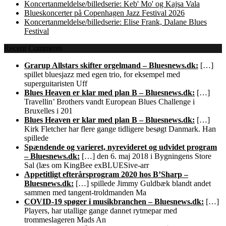
Koncertanmeldelse/billedserie: Keb' Mo' og Kajsa Vala
Blueskoncerter på Copenhagen Jazz Festival 2026
Koncertanmeldelse/billedserie: Elise Frank, Dalane Blues
Festival
Recent Comments
Grarup Allstars skifter orgelmand – Bluesnews.dk:
[…]
spillet bluesjazz med egen trio, for eksempel med
superguitaristen Uff
Blues Heaven er klar med plan B – Bluesnews.dk:
[…]
Travellin’ Brothers vandt European Blues Challenge i
Bruxelles i 201
Blues Heaven er klar med plan B – Bluesnews.dk:
[…]
Kirk Fletcher har flere gange tidligere besøgt Danmark. Han
spillede
Spændende og varieret, nyrevideret og udvidet program
– Bluesnews.dk:
[…] den 6. maj 2018 i Bygningens Store
Sal (læs om KingBee exBLUESive-arr
Appetitligt efterårsprogram 2020 hos B’Sharp –
Bluesnews.dk:
[…] spillede Jimmy Guldbæk blandt andet
sammen med tangent-troldmanden Ma
COVID-19 spøger i musikbranchen – Bluesnews.dk:
[…]
Players, har utallige gange dannet rytmepar med
trommeslageren Mads An