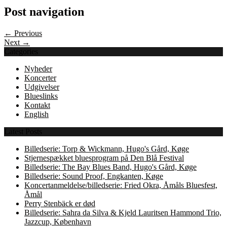
Post navigation
← Previous
Next →
Categories
Nyheder
Koncerter
Udgivelser
Blueslinks
Kontakt
English
Latest Posts
Billedserie: Torp & Wickmann, Hugo's Gård, Køge
Stjernespækket bluesprogram på Den Blå Festival
Billedserie: The Bay Blues Band, Hugo's Gård, Køge
Billedserie: Sound Proof, Engkanten, Køge
Koncertanmeldelse/billedserie: Fried Okra, Åmåls Bluesfest,
Åmål
Perry Stenbäck er død
Billedserie: Sahra da Silva & Kjeld Lauritsen Hammond Trio,
Jazzcup, København