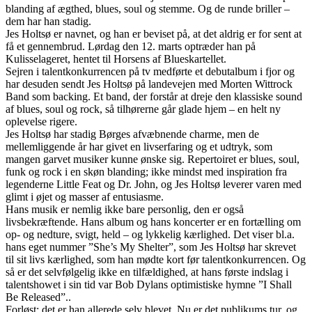
blanding af ægthed, blues, soul og stemme. Og de runde briller –
dem har han stadig.
Jes Holtsø er navnet, og han er beviset på, at det aldrig er for sent at
få et gennembrud. Lørdag den 12. marts optræder han på
Kulisselageret, hentet til Horsens af Blueskartellet.
Sejren i talentkonkurrencen på tv medførte et debutalbum i fjor og
har desuden sendt Jes Holtsø på landevejen med Morten Wittrock
Band som backing. Et band, der forstår at dreje den klassiske sound
af blues, soul og rock, så tilhørerne går glade hjem – en helt ny
oplevelse rigere.
Jes Holtsø har stadig Børges afvæbnende charme, men de
mellemliggende år har givet en livserfaring og et udtryk, som
mangen garvet musiker kunne ønske sig. Repertoiret er blues, soul,
funk og rock i en skøn blanding; ikke mindst med inspiration fra
legenderne Little Feat og Dr. John, og Jes Holtsø leverer varen med
glimt i øjet og masser af entusiasme.
Hans musik er nemlig ikke bare personlig, den er også
livsbekræftende. Hans album og hans koncerter er en fortælling om
op- og nedture, svigt, held – og lykkelig kærlighed. Det viser bl.a.
hans eget nummer ”She’s My Shelter”, som Jes Holtsø har skrevet
til sit livs kærlighed, som han mødte kort før talentkonkurrencen. Og
så er det selvfølgelig ikke en tilfældighed, at hans første indslag i
talentshowet i sin tid var Bob Dylans optimistiske hymne ”I Shall
Be Released”..
Forløst; det er han allerede selv blevet. Nu er det publikums tur, og