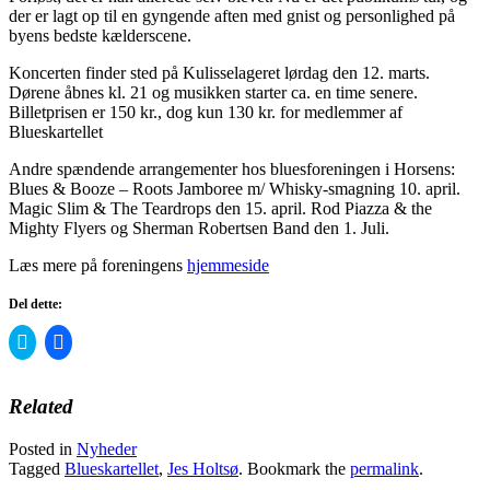
der er lagt op til en gyngende aften med gnist og personlighed på
byens bedste kælderscene.
Koncerten finder sted på Kulisselageret lørdag den 12. marts.
Dørene åbnes kl. 21 og musikken starter ca. en time senere.
Billetprisen er 150 kr., dog kun 130 kr. for medlemmer af
Blueskartellet
Andre spændende arrangementer hos bluesforeningen i Horsens:
Blues & Booze – Roots Jamboree m/ Whisky-smagning 10. april.
Magic Slim & The Teardrops den 15. april. Rod Piazza & the
Mighty Flyers og Sherman Robertsen Band den 1. Juli.
Læs mere på foreningens
hjemmeside
Del dette:
Click
Click
to
to
share
share
on
on
Twitter
Facebook
Related
(Opens
(Opens
in
in
new
new
Posted in
Nyheder
window)
window)
Tagged
Blueskartellet
,
Jes Holtsø
. Bookmark the
permalink
.