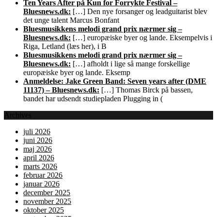
Ten Years After på Kun for Forrykte Festival –
Bluesnews.dk:
[…] Den nye forsanger og leadguitarist blev
det unge talent Marcus Bonfant
Bluesmusikkens melodi grand prix nærmer sig –
Bluesnews.dk:
[…] europæiske byer og lande. Eksempelvis i
Riga, Letland (læs her), i B
Bluesmusikkens melodi grand prix nærmer sig –
Bluesnews.dk:
[…] afholdt i lige så mange forskellige
europæiske byer og lande. Eksemp
Anmeldelse: Jake Green Band: Seven years after (DME
11137) – Bluesnews.dk:
[…] Thomas Birck på bassen,
bandet har udsendt studiepladen Plugging in (
Archives
juli 2026
juni 2026
maj 2026
april 2026
marts 2026
februar 2026
januar 2026
december 2025
november 2025
oktober 2025