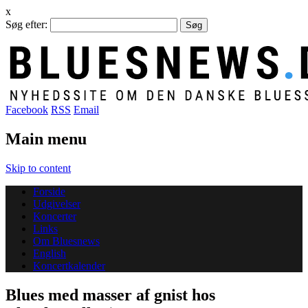
x
Søg efter:
Facebook
RSS
Email
Main menu
Skip to content
Forside
Udgivelser
Koncerter
Links
Om Bluesnews
English
Koncertkalender
Blues med masser af gnist hos