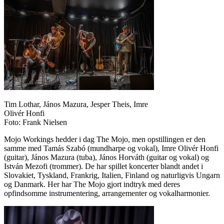
Tim Lothar, János Mazura, Jesper Theis, Imre
Olivér Honfi
Foto: Frank Nielsen
Mojo Workings hedder i dag The Mojo, men opstillingen er den
samme med Tamás Szabó (mundharpe og vokal), Imre Olivér Honfi
(guitar), János Mazura (tuba), János Horváth (guitar og vokal) og
István Mezofi (trommer). De har spillet koncerter blandt andet i
Slovakiet, Tyskland, Frankrig, Italien, Finland og naturligvis Ungarn
og Danmark. Her har The Mojo gjort indtryk med deres
opfindsomme instrumentering, arrangementer og vokalharmonier.