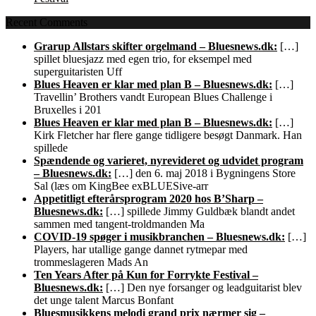
Recent Comments
Grarup Allstars skifter orgelmand – Bluesnews.dk:
[…]
spillet bluesjazz med egen trio, for eksempel med
superguitaristen Uff
Blues Heaven er klar med plan B – Bluesnews.dk:
[…]
Travellin’ Brothers vandt European Blues Challenge i
Bruxelles i 201
Blues Heaven er klar med plan B – Bluesnews.dk:
[…]
Kirk Fletcher har flere gange tidligere besøgt Danmark. Han
spillede
Spændende og varieret, nyrevideret og udvidet program
– Bluesnews.dk:
[…] den 6. maj 2018 i Bygningens Store
Sal (læs om KingBee exBLUESive-arr
Appetitligt efterårsprogram 2020 hos B’Sharp –
Bluesnews.dk:
[…] spillede Jimmy Guldbæk blandt andet
sammen med tangent-troldmanden Ma
COVID-19 spøger i musikbranchen – Bluesnews.dk:
[…]
Players, har utallige gange dannet rytmepar med
trommeslageren Mads An
Ten Years After på Kun for Forrykte Festival –
Bluesnews.dk:
[…] Den nye forsanger og leadguitarist blev
det unge talent Marcus Bonfant
Bluesmusikkens melodi grand prix nærmer sig –