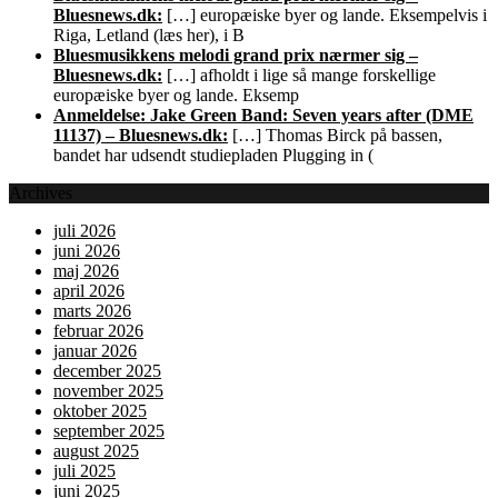
Bluesnews.dk:
[…] europæiske byer og lande. Eksempelvis i
Riga, Letland (læs her), i B
Bluesmusikkens melodi grand prix nærmer sig –
Bluesnews.dk:
[…] afholdt i lige så mange forskellige
europæiske byer og lande. Eksemp
Anmeldelse: Jake Green Band: Seven years after (DME
11137) – Bluesnews.dk:
[…] Thomas Birck på bassen,
bandet har udsendt studiepladen Plugging in (
Archives
juli 2026
juni 2026
maj 2026
april 2026
marts 2026
februar 2026
januar 2026
december 2025
november 2025
oktober 2025
september 2025
august 2025
juli 2025
juni 2025