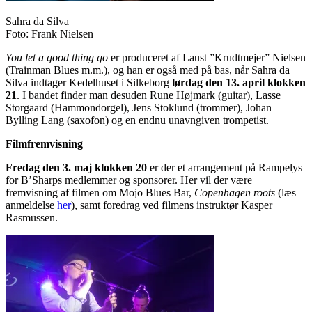
Sahra da Silva
Foto: Frank Nielsen
You let a good thing go
er produceret af Laust ”Krudtmejer” Nielsen
(Trainman Blues m.m.), og han er også med på bas, når Sahra da
Silva indtager Kedelhuset i Silkeborg
lørdag den 13. april klokken
21
. I bandet finder man desuden Rune Højmark (guitar), Lasse
Storgaard (Hammondorgel), Jens Stoklund (trommer), Johan
Bylling Lang (saxofon) og en endnu unavngiven trompetist.
Filmfremvisning
Fredag den 3. maj klokken 20
er der et arrangement på Rampelys
for B’Sharps medlemmer og sponsorer. Her vil der være
fremvisning af filmen om Mojo Blues Bar,
Copenhagen roots
(læs
anmeldelse
her
), samt foredrag ved filmens instruktør Kasper
Rasmussen.