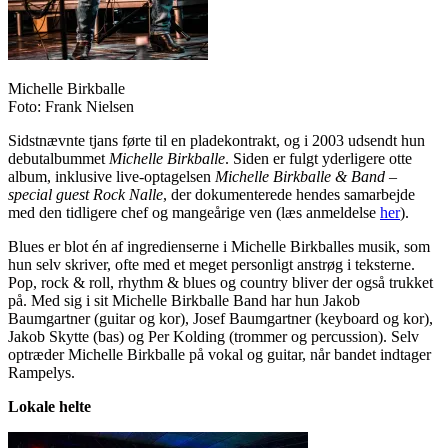
Michelle Birkballe
Foto: Frank Nielsen
Sidstnævnte tjans førte til en pladekontrakt, og i 2003 udsendt hun
debutalbummet
Michelle Birkballe
. Siden er fulgt yderligere otte
album, inklusive live-optagelsen
Michelle Birkballe & Band –
special guest Rock Nalle
, der dokumenterede hendes samarbejde
med den tidligere chef og mangeårige ven (læs anmeldelse
her
).
Blues er blot én af ingredienserne i Michelle Birkballes musik, som
hun selv skriver, ofte med et meget personligt anstrøg i teksterne.
Pop, rock & roll, rhythm & blues og country bliver der også trukket
på. Med sig i sit Michelle Birkballe Band har hun Jakob
Baumgartner (guitar og kor), Josef Baumgartner (keyboard og kor),
Jakob Skytte (bas) og Per Kolding (trommer og percussion). Selv
optræder Michelle Birkballe på vokal og guitar, når bandet indtager
Rampelys.
Lokale helte