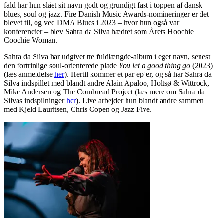
fald har hun slået sit navn godt og grundigt fast i toppen af dansk
blues, soul og jazz. Fire Danish Music Awards-nomineringer er det
blevet til, og ved DMA Blues i 2023 – hvor hun også var
konferencier – blev Sahra da Silva hædret som Årets Hoochie
Coochie Woman.
Sahra da Silva har udgivet tre fuldlængde-album i eget navn, senest
den fortrinlige soul-orienterede plade
You let a good thing go
(2023)
(læs anmeldelse
her
). Hertil kommer et par ep’er, og så har Sahra da
Silva indspillet med blandt andre Alain Apaloo, Holtsø & Wittrock,
Mike Andersen og The Cornbread Project (læs mere om Sahra da
Silvas indspilninger
her
). Live arbejder hun blandt andre sammen
med Kjeld Lauritsen, Chris Copen og Jazz Five.