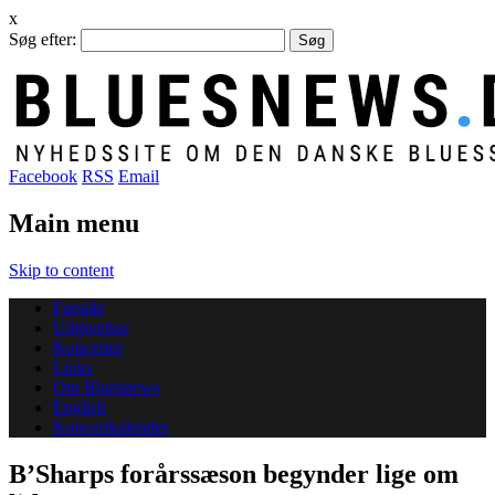
x
Søg efter:
Facebook
RSS
Email
Main menu
Skip to content
Forside
Udgivelser
Koncerter
Links
Om Bluesnews
English
Koncertkalender
B’Sharps forårssæson begynder lige om