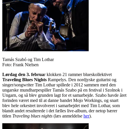
Tamás Szabó og Tim Lothar
Foto: Frank Nielsen
Lørdag den 3. februa
r klokken 21 rammer blueskollektivet
Traveling Blues Nights
Rampelys. Den nordjyske guitarist og
singer/songwriter Tim Lothar spillede i 2012 sammen med den
ungarske mundharpespiller Tamás Szabo på en festival i Szolnok i
Ungarn, og så blev grunden lagt for et samarbejde. Szabo havde året
forinden været med til at danne bandet Mojo Workings, og snart
blev hele orkestret involveret i samarbejdet med Tim Lothar, som
blandt andet resulterede i det fælles live-album, der netop bærer
titlen
Traveling blues nights
(læs anmeldelse
her
).