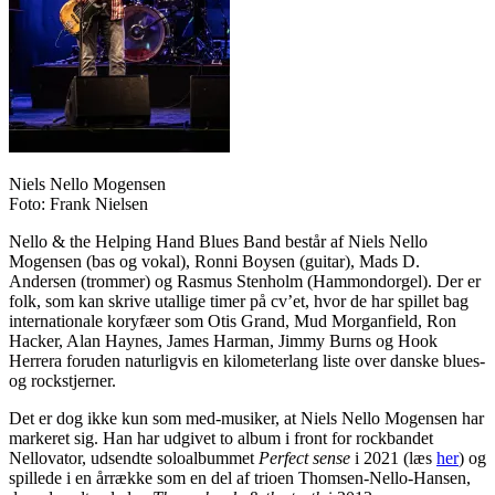
Niels Nello Mogensen
Foto: Frank Nielsen
Nello & the Helping Hand Blues Band består af Niels Nello
Mogensen (bas og vokal), Ronni Boysen (guitar), Mads D.
Andersen (trommer) og Rasmus Stenholm (Hammondorgel). Der er
folk, som kan skrive utallige timer på cv’et, hvor de har spillet bag
internationale koryfæer som Otis Grand, Mud Morganfield, Ron
Hacker, Alan Haynes, James Harman, Jimmy Burns og Hook
Herrera foruden naturligvis en kilometerlang liste over danske blues-
og rockstjerner.
Det er dog ikke kun som med-musiker, at Niels Nello Mogensen har
markeret sig. Han har udgivet to album i front for rockbandet
Nellovator, udsendte soloalbummet
Perfect sense
i 2021 (læs
her
) og
spillede i en årrække som en del af trioen Thomsen-Nello-Hansen,