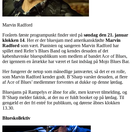
Marvin Radford
Forårets første programpunkt finder sted på
søndag den 21. januar
klokken 14
. Her er der bluesjam med amerikanskfødte
Marvin
Radford
som vært. Pianisten og sangeren Marvin Radford har
spillet med Refer’s Blues Band og kendes desuden af det
københavnske bluespublikum som medlem af bandet Ace of Blues,
der igennem en årrække har været et fast indslag på Mojo Blues Bar.
Her fungerer de netop som månedlige jamværter, så det er en rolle,
som Marvin Radford kender godt. B’Sharp varsler desuden, at flere
af Ace of Blues’ medlemmer forventes at dukke op denne lørdag.
Bluesjams på Rampelys er åbne for alle, men kræver tilmelding, og
B’Sharp melder faktisk, at der nu er fuldt booket op på lørdag. Til
gengæld er der fri entré for publikum, og dørene åbnes klokken
13.30.
Blueskollektiv