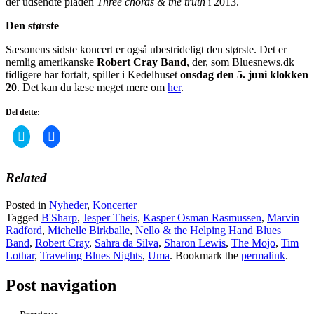
der udsendte pladen
Three chords & the truth
i 2013.
Den største
Sæsonens sidste koncert er også ubestrideligt den største. Det er
nemlig amerikanske
Robert Cray Band
, der, som Bluesnews.dk
tidligere har fortalt, spiller i Kedelhuset
onsdag den 5. juni klokken
20
. Det kan du læse meget mere om
her
.
Del dette:
Click
Click
to
to
share
share
on
on
Twitter
Facebook
Related
(Opens
(Opens
in
in
new
new
Posted in
Nyheder
,
Koncerter
window)
window)
Tagged
B'Sharp
,
Jesper Theis
,
Kasper Osman Rasmussen
,
Marvin
Radford
,
Michelle Birkballe
,
Nello & the Helping Hand Blues
Band
,
Robert Cray
,
Sahra da Silva
,
Sharon Lewis
,
The Mojo
,
Tim
Lothar
,
Traveling Blues Nights
,
Uma
. Bookmark the
permalink
.
Post navigation