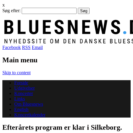
x
Søg efter:
Facebook
RSS
Email
Main menu
Skip to content
Forside
Udgivelser
Koncerter
Links
Om Bluesnews
English
Koncertkalender
Efterårets program er klar i Silkeborg.