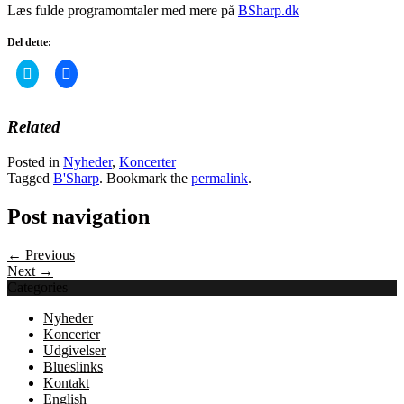
Læs fulde programomtaler med mere på
BSharp.dk
Del dette:
Click
Click
to
to
share
share
on
on
Twitter
Facebook
Related
(Opens
(Opens
in
in
new
new
Posted in
Nyheder
,
Koncerter
window)
window)
Tagged
B'Sharp
. Bookmark the
permalink
.
Post navigation
← Previous
Next →
Categories
Nyheder
Koncerter
Udgivelser
Blueslinks
Kontakt
English