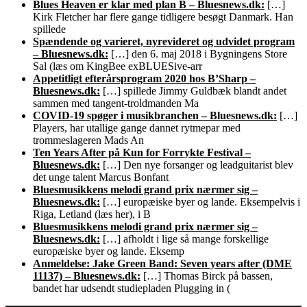
Blues Heaven er klar med plan B – Bluesnews.dk:
[…]
Kirk Fletcher har flere gange tidligere besøgt Danmark. Han
spillede
Spændende og varieret, nyrevideret og udvidet program
– Bluesnews.dk:
[…] den 6. maj 2018 i Bygningens Store
Sal (læs om KingBee exBLUESive-arr
Appetitligt efterårsprogram 2020 hos B’Sharp –
Bluesnews.dk:
[…] spillede Jimmy Guldbæk blandt andet
sammen med tangent-troldmanden Ma
COVID-19 spøger i musikbranchen – Bluesnews.dk:
[…]
Players, har utallige gange dannet rytmepar med
trommeslageren Mads An
Ten Years After på Kun for Forrykte Festival –
Bluesnews.dk:
[…] Den nye forsanger og leadguitarist blev
det unge talent Marcus Bonfant
Bluesmusikkens melodi grand prix nærmer sig –
Bluesnews.dk:
[…] europæiske byer og lande. Eksempelvis i
Riga, Letland (læs her), i B
Bluesmusikkens melodi grand prix nærmer sig –
Bluesnews.dk:
[…] afholdt i lige så mange forskellige
europæiske byer og lande. Eksemp
Anmeldelse: Jake Green Band: Seven years after (DME
11137) – Bluesnews.dk:
[…] Thomas Birck på bassen,
bandet har udsendt studiepladen Plugging in (