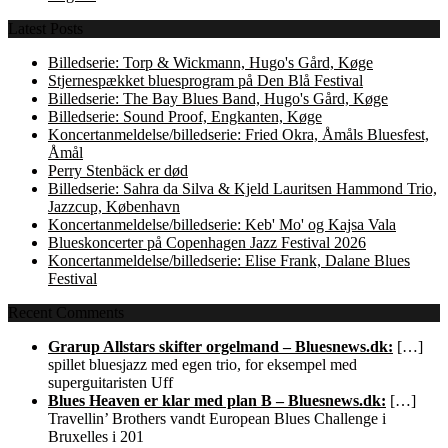
Latest Posts
Billedserie: Torp & Wickmann, Hugo's Gård, Køge
Stjernespækket bluesprogram på Den Blå Festival
Billedserie: The Bay Blues Band, Hugo's Gård, Køge
Billedserie: Sound Proof, Engkanten, Køge
Koncertanmeldelse/billedserie: Fried Okra, Åmåls Bluesfest,
Åmål
Perry Stenbäck er død
Billedserie: Sahra da Silva & Kjeld Lauritsen Hammond Trio,
Jazzcup, København
Koncertanmeldelse/billedserie: Keb' Mo' og Kajsa Vala
Blueskoncerter på Copenhagen Jazz Festival 2026
Koncertanmeldelse/billedserie: Elise Frank, Dalane Blues
Festival
Recent Comments
Grarup Allstars skifter orgelmand – Bluesnews.dk:
[…]
spillet bluesjazz med egen trio, for eksempel med
superguitaristen Uff
Blues Heaven er klar med plan B – Bluesnews.dk:
[…]
Travellin’ Brothers vandt European Blues Challenge i
Bruxelles i 201