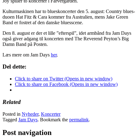
Joy spiller to koncerter i Farvergården.
Kulturmaskinen har to blueskoncerter den 5. august: Country blues-
duoen Hat Fitz & Cara kommer fra Australien, mens Jake Green
Band er fostret af den danske bluesscene.
Den 8. august er der et lille ”efterspil”, idet armbånd fra Jam Days
også giver adgang til koncerten med The Reverend Peyton’s Big
Damn Band på Posten.
Læs mere om Jam Days
her
.
Del dette:
Click to share on Twitter (Opens in new window)
Click to share on Facebook (Opens in new window)
Related
Posted in
Nyheder
,
Koncerter
Tagged
Jam Days
. Bookmark the
permalink
.
Post navigation