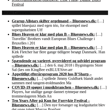
Festival
Recent Comments
Grarup Allstars skifter orgelmand – Bluesnews.dk:
[…]
spillet bluesjazz med egen trio, for eksempel med
superguitaristen Uff
Blues Heaven er klar med plan B – Bluesnews.dk:
[…]
Travellin’ Brothers vandt European Blues Challenge i
Bruxelles i 201
Blues Heaven er klar med plan B – Bluesnews.dk:
[…]
Kirk Fletcher har flere gange tidligere besøgt Danmark. Han
spillede
Spændende og varieret, nyrevideret og udvidet program
– Bluesnews.dk:
[…] den 6. maj 2018 i Bygningens Store
Sal (læs om KingBee exBLUESive-arr
Appetitligt efterårsprogram 2020 hos B’Sharp –
Bluesnews.dk:
[…] spillede Jimmy Guldbæk blandt andet
sammen med tangent-troldmanden Ma
COVID-19 spøger i musikbranchen – Bluesnews.dk:
[…]
Players, har utallige gange dannet rytmepar med
trommeslageren Mads An
Ten Years After på Kun for Forrykte Festival –
Bluesnews.dk:
[…] Den nye forsanger og leadguitarist blev
det unge talent Marcus Bonfant