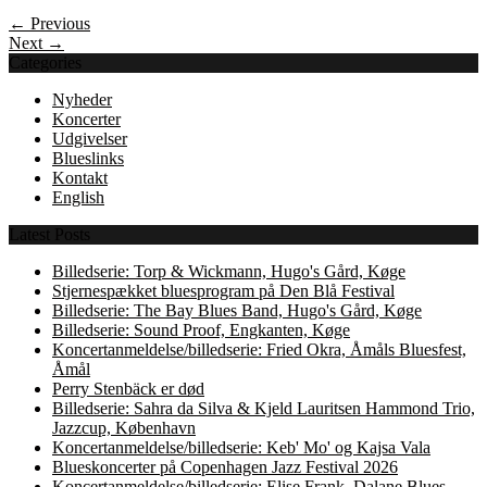
← Previous
Next →
Categories
Nyheder
Koncerter
Udgivelser
Blueslinks
Kontakt
English
Latest Posts
Billedserie: Torp & Wickmann, Hugo's Gård, Køge
Stjernespækket bluesprogram på Den Blå Festival
Billedserie: The Bay Blues Band, Hugo's Gård, Køge
Billedserie: Sound Proof, Engkanten, Køge
Koncertanmeldelse/billedserie: Fried Okra, Åmåls Bluesfest,
Åmål
Perry Stenbäck er død
Billedserie: Sahra da Silva & Kjeld Lauritsen Hammond Trio,
Jazzcup, København
Koncertanmeldelse/billedserie: Keb' Mo' og Kajsa Vala
Blueskoncerter på Copenhagen Jazz Festival 2026
Koncertanmeldelse/billedserie: Elise Frank, Dalane Blues