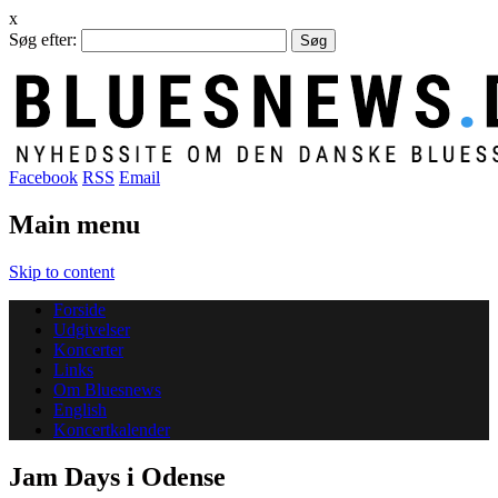
x
Søg efter:
Facebook
RSS
Email
Main menu
Skip to content
Forside
Udgivelser
Koncerter
Links
Om Bluesnews
English
Koncertkalender
Jam Days i Odense