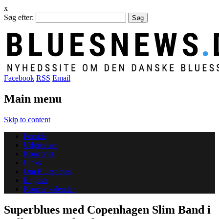
x
Søg efter:
Facebook
RSS
Email
Main menu
Skip to content
Forside
Udgivelser
Koncerter
Links
Om Bluesnews
English
Koncertkalender
Superblues med Copenhagen Slim Band i