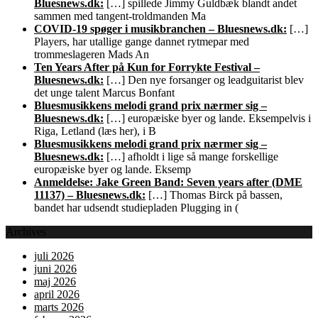
Bluesnews.dk:
[…] spillede Jimmy Guldbæk blandt andet
sammen med tangent-troldmanden Ma
COVID-19 spøger i musikbranchen – Bluesnews.dk:
[…]
Players, har utallige gange dannet rytmepar med
trommeslageren Mads An
Ten Years After på Kun for Forrykte Festival –
Bluesnews.dk:
[…] Den nye forsanger og leadguitarist blev
det unge talent Marcus Bonfant
Bluesmusikkens melodi grand prix nærmer sig –
Bluesnews.dk:
[…] europæiske byer og lande. Eksempelvis i
Riga, Letland (læs her), i B
Bluesmusikkens melodi grand prix nærmer sig –
Bluesnews.dk:
[…] afholdt i lige så mange forskellige
europæiske byer og lande. Eksemp
Anmeldelse: Jake Green Band: Seven years after (DME
11137) – Bluesnews.dk:
[…] Thomas Birck på bassen,
bandet har udsendt studiepladen Plugging in (
Archives
juli 2026
juni 2026
maj 2026
april 2026
marts 2026