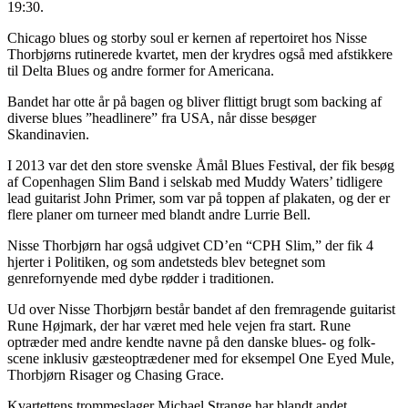
19:30.
Chicago blues og storby soul er kernen af repertoiret hos Nisse
Thorbjørns rutinerede kvartet, men der krydres også med afstikkere
til Delta Blues og andre former for Americana.
Bandet har otte år på bagen og bliver flittigt brugt som backing af
diverse blues ”headlinere” fra USA, når disse besøger
Skandinavien.
I 2013 var det den store svenske Åmål Blues Festival, der fik besøg
af Copenhagen Slim Band i selskab med Muddy Waters’ tidligere
lead guitarist John Primer, som var på toppen af plakaten, og der er
flere planer om turneer med blandt andre Lurrie Bell.
Nisse Thorbjørn har også udgivet CD’en “CPH Slim,” der fik 4
hjerter i Politiken, og som andetsteds blev betegnet som
genrefornyende med dybe rødder i traditionen.
Ud over Nisse Thorbjørn består bandet af den fremragende guitarist
Rune Højmark, der har været med hele vejen fra start. Rune
optræder med andre kendte navne på den danske blues- og folk-
scene inklusiv gæsteoptrædener med for eksempel One Eyed Mule,
Thorbjørn Risager og Chasing Grace.
Kvartettens trommeslager Michael Strange har blandt andet