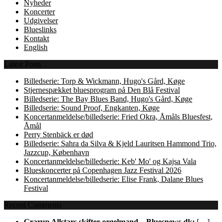
Nyheder
Koncerter
Udgivelser
Blueslinks
Kontakt
English
Latest Posts
Billedserie: Torp & Wickmann, Hugo's Gård, Køge
Stjernespækket bluesprogram på Den Blå Festival
Billedserie: The Bay Blues Band, Hugo's Gård, Køge
Billedserie: Sound Proof, Engkanten, Køge
Koncertanmeldelse/billedserie: Fried Okra, Åmåls Bluesfest,
Åmål
Perry Stenbäck er død
Billedserie: Sahra da Silva & Kjeld Lauritsen Hammond Trio,
Jazzcup, København
Koncertanmeldelse/billedserie: Keb' Mo' og Kajsa Vala
Blueskoncerter på Copenhagen Jazz Festival 2026
Koncertanmeldelse/billedserie: Elise Frank, Dalane Blues
Festival
Recent Comments
Grarup Allstars skifter orgelmand – Bluesnews.dk:
[…]