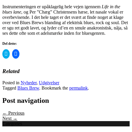
Instrumenteringen er upåklagelig hele vejen igennem
Life in the
blues lane
, og Per ”Chæg” Christensens hæse, let nasale vokal er
overbevisende. I det hele taget er det svært at finde noget at klage
over ved Blues Brews blanding af elektrisk blues, rock og soul. Det
er sgu ret godt lavet, og lyder cd’en en smule anakronistisk, nåja, så
ses dette ofte som et adelsmærke inden for bluesgenren.
Del dette:
Click
Click
to
to
share
share
on
on
Twitter
Facebook
Related
(Opens
(Opens
in
in
new
new
Posted in
Nyheder
,
Udgivelser
window)
window)
Tagged
Blues Brew
. Bookmark the
permalink
.
Post navigation
← Previous
Next →
Categories