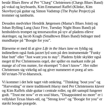
består Blues Brew af Per ”Chæg” Christensen (Chægs Blues Band)
på vokal og keyboards, Kim Emmanuel Raffel (Klinke, Kim
Skovbye) på guitar og Simon Vadstrup (The Psyke Project) på
trommer og tamburin.
Desuden medvirker Hendrik Jørgensen (Mama’s Blues Joint) og
Johan Bylling Lang (Jazz Five, Tuesday Night Brass Band) på
henholdsvis trompet og tenorsaxofon på syv af pladens elleve
skæringer, og Jacob Kragh (Smalltown Blues Band) bidrager med
mundharpe på ”Boogie for you”.
Blæserne er med til at give
Life in the blues lane
en fyldig og
indimellem også funk-jazzet lyd som på den instrumentale ”Funky
blue butt” eller ”Just want you to stay”. Pladens fylde skylder også
meget til Per Christensens orgel, der spiller en markant rolle på
mange af cd’ens numre, for eksempel ”I don’t know”. Her ruller
Christensen sig virkelig ud og giver nummeret et præg af sen-
60’er/start-70’er-bluesrock.
Vi kommer i det hele taget vidt omkring. ”Thinking ’bout you” og
”Harvesting” er mere traditionelt
bluesy
med Per Christensens klaver
og Kim Raffels
slide
-guitar i centrale roller, og dét samspil fungerer
godt. ”Trust me now” er en soul blues, ”Disappointed no more” er i
vellykket Texas blues-stil, og ”Strong love” og ”Boogie for you” er
stærkt boogie-prægede.