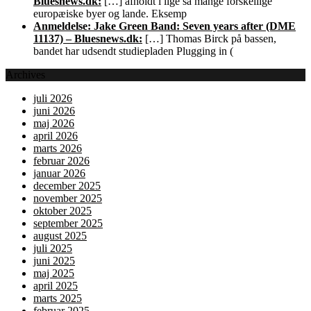
Bluesnews.dk:
[…] afholdt i lige så mange forskellige
europæiske byer og lande. Eksemp
Anmeldelse: Jake Green Band: Seven years after (DME
11137) – Bluesnews.dk:
[…] Thomas Birck på bassen,
bandet har udsendt studiepladen Plugging in (
Archives
juli 2026
juni 2026
maj 2026
april 2026
marts 2026
februar 2026
januar 2026
december 2025
november 2025
oktober 2025
september 2025
august 2025
juli 2025
juni 2025
maj 2025
april 2025
marts 2025
februar 2025