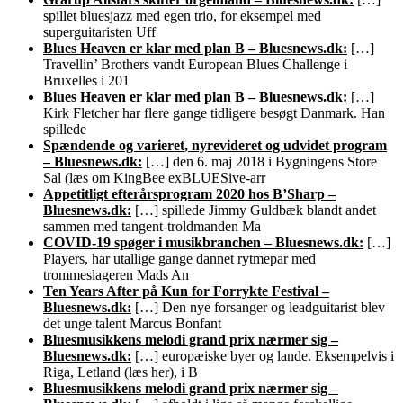
spillet bluesjazz med egen trio, for eksempel med
superguitaristen Uff
Blues Heaven er klar med plan B – Bluesnews.dk:
[…]
Travellin’ Brothers vandt European Blues Challenge i
Bruxelles i 201
Blues Heaven er klar med plan B – Bluesnews.dk:
[…]
Kirk Fletcher har flere gange tidligere besøgt Danmark. Han
spillede
Spændende og varieret, nyrevideret og udvidet program
– Bluesnews.dk:
[…] den 6. maj 2018 i Bygningens Store
Sal (læs om KingBee exBLUESive-arr
Appetitligt efterårsprogram 2020 hos B’Sharp –
Bluesnews.dk:
[…] spillede Jimmy Guldbæk blandt andet
sammen med tangent-troldmanden Ma
COVID-19 spøger i musikbranchen – Bluesnews.dk:
[…]
Players, har utallige gange dannet rytmepar med
trommeslageren Mads An
Ten Years After på Kun for Forrykte Festival –
Bluesnews.dk:
[…] Den nye forsanger og leadguitarist blev
det unge talent Marcus Bonfant
Bluesmusikkens melodi grand prix nærmer sig –
Bluesnews.dk:
[…] europæiske byer og lande. Eksempelvis i
Riga, Letland (læs her), i B
Bluesmusikkens melodi grand prix nærmer sig –