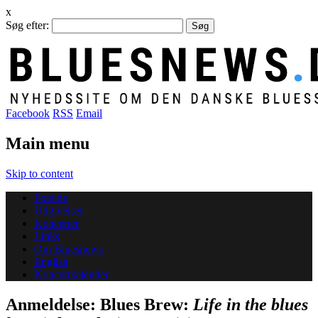
x
Søg efter:
Facebook
RSS
Email
Main menu
Skip to content
Forside
Udgivelser
Koncerter
Links
Om Bluesnews
English
Koncertkalender
Anmeldelse: Blues Brew:
Life in the blues