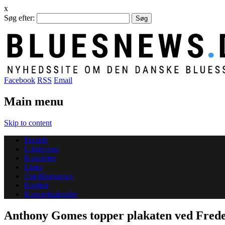
x
Søg efter:
Facebook
RSS
Email
Main menu
Skip to content
Forside
Udgivelser
Koncerter
Links
Om Bluesnews
English
Koncertkalender
Anthony Gomes topper plakaten ved Freder