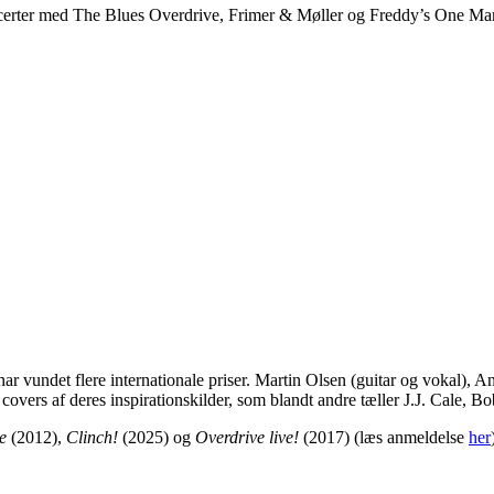
certer med The Blues Overdrive, Frimer & Møller og Freddy’s One Ma
har vundet flere internationale priser. Martin Olsen (guitar og vokal),
overs af deres inspirationskilder, som blandt andre tæller J.J. Cale, 
e
(2012),
Clinch!
(2025) og
Overdrive live!
(2017) (læs anmeldelse
her