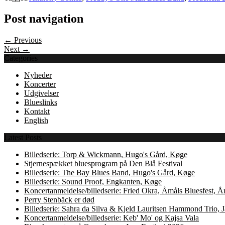
Post navigation
← Previous
Next →
Categories
Nyheder
Koncerter
Udgivelser
Blueslinks
Kontakt
English
Latest Posts
Billedserie: Torp & Wickmann, Hugo's Gård, Køge
Stjernespækket bluesprogram på Den Blå Festival
Billedserie: The Bay Blues Band, Hugo's Gård, Køge
Billedserie: Sound Proof, Engkanten, Køge
Koncertanmeldelse/billedserie: Fried Okra, Åmåls Bluesfest, 
Perry Stenbäck er død
Billedserie: Sahra da Silva & Kjeld Lauritsen Hammond Trio,
Koncertanmeldelse/billedserie: Keb' Mo' og Kajsa Vala