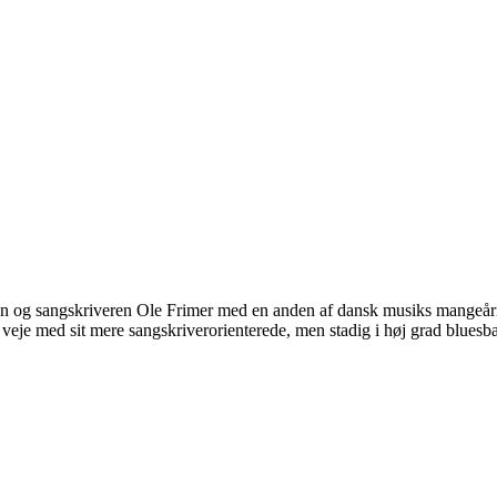
en og sangskriveren Ole Frimer med en anden af dansk musiks mangeåri
eje med sit mere sangskriverorienterede, men stadig i høj grad bluesba