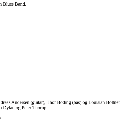
n Blues Band.
 Andreas Andersen (guitar), Thor Boding (bas) og Louisian Boltner
Bob Dylan og Peter Thorup.
).