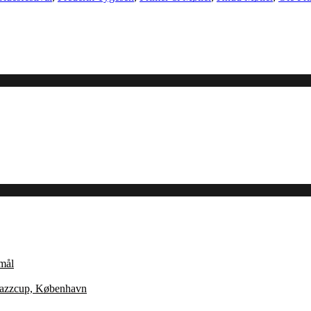
Åmål
 Jazzcup, København