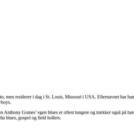
, men residerer i dag i St. Louis, Missouri i USA. Efternavnet har han
wboys.
en Anthony Gomes’ egen blues er oftest tungere og trækker også på h
lta blues, gospel og field hollers.