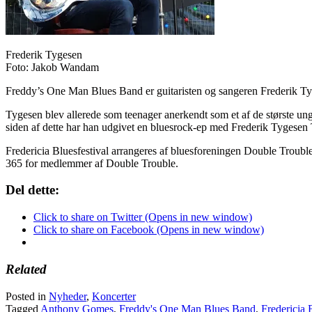
Frederik Tygesen
Foto: Jakob Wandam
Freddy’s One Man Blues Band er guitaristen og sangeren Frederik Tyges
Tygesen blev allerede som teenager anerkendt som et af de største ung
siden af dette har han udgivet en bluesrock-ep med Frederik Tygesen
Fredericia Bluesfestival arrangeres af bluesforeningen Double Troubl
365 for medlemmer af Double Trouble.
Del dette:
Click to share on Twitter (Opens in new window)
Click to share on Facebook (Opens in new window)
Related
Posted in
Nyheder
,
Koncerter
Tagged
Anthony Gomes
,
Freddy's One Man Blues Band
,
Fredericia 