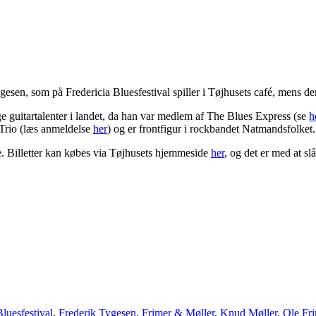
en, som på Fredericia Bluesfestival spiller i Tøjhusets café, mens der 
e guitartalenter i landet, da han var medlem af The Blues Express (se
h
 Trio (læs anmeldelse
her
) og er frontfigur i rockbandet Natmandsfolket.
e. Billetter kan købes via Tøjhusets hjemmeside
her
, og det er med at slå 
Bluesfestival
,
Frederik Tygesen
,
Frimer & Møller
,
Knud Møller
,
Ole Fr