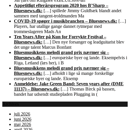
Sal (læs om KingBee exBLUESive-arr
Appetitligt efterårsprogram 2020 hos B’Sharp –
Bluesnews.dk:
[…] spillede Jimmy Guldbæk blandt andet
sammen med tangent-troldmanden Ma
COVID-19 spøger i musikbranchen – Bluesnews.dk:
[…]
Players, har utallige gange dannet rytmepar med
trommeslageren Mads An
Ten Years After på Kun for Forrykte Festival –
Bluesnews.dk:
[…] Den nye forsanger og leadguitarist blev
det unge talent Marcus Bonfant
Bluesmusikkens melodi grand prix nærmer sig –
Bluesnews.dk:
[…] europæiske byer og lande. Eksempelvis i
Riga, Letland (læs her), i B
Bluesmusikkens melodi grand prix nærmer sig –
Bluesnews.dk:
[…] afholdt i lige så mange forskellige
europæiske byer og lande. Eksemp
Anmeldelse: Jake Green Band: Seven years after (DME
11137) – Bluesnews.dk:
[…] Thomas Birck på bassen,
bandet har udsendt studiepladen Plugging in (
Archives
juli 2026
juni 2026
maj 2026
april 2026