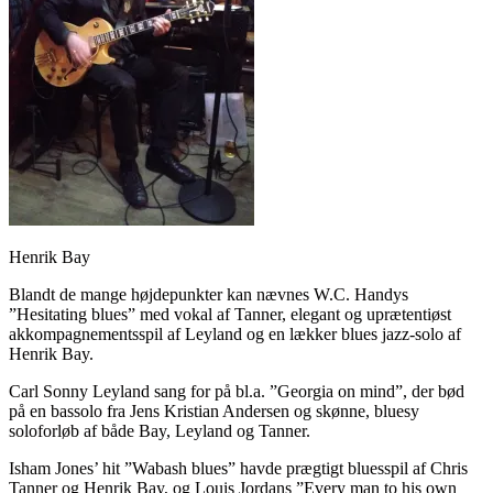
Henrik Bay
Blandt de mange højdepunkter kan nævnes W.C. Handys
”Hesitating blues” med vokal af Tanner, elegant og uprætentiøst
akkompagnementsspil af Leyland og en lækker blues jazz-solo af
Henrik Bay.
Carl Sonny Leyland sang for på bl.a. ”Georgia on mind”, der bød
på en bassolo fra Jens Kristian Andersen og skønne, bluesy
soloforløb af både Bay, Leyland og Tanner.
Isham Jones’ hit ”Wabash blues” havde prægtigt bluesspil af Chris
Tanner og Henrik Bay, og Louis Jordans ”Every man to his own