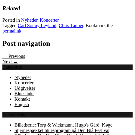
Related
Posted in
Nyheder
,
Koncerter
Tagged
Carl Sonny Leyland
,
Chris Tanner
. Bookmark the
permalink
.
Post navigation
← Previous
Next →
Categories
Nyheder
Koncerter
Udgivelser
Blueslinks
Kontakt
English
Latest Posts
Billedserie: Torp & Wickmann, Hugo's Gård, Køge
Stjernespækket bluesprogram på Den Blå Festival