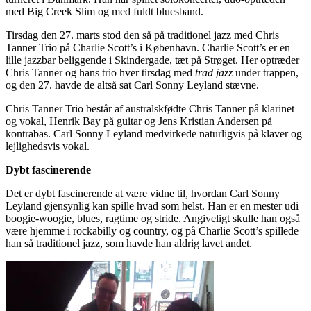
med Big Creek Slim og med fuldt bluesband.
Tirsdag den 27. marts stod den så på traditionel jazz med Chris
Tanner Trio på Charlie Scott’s i København. Charlie Scott’s er en
lille jazzbar beliggende i Skindergade, tæt på Strøget. Her optræder
Chris Tanner og hans trio hver tirsdag med
trad jazz
under trappen,
og den 27. havde de altså sat Carl Sonny Leyland stævne.
Chris Tanner Trio består af australskfødte Chris Tanner på klarinet
og vokal, Henrik Bay på guitar og Jens Kristian Andersen på
kontrabas. Carl Sonny Leyland medvirkede naturligvis på klaver og
lejlighedsvis vokal.
Dybt fascinerende
Det er dybt fascinerende at være vidne til, hvordan Carl Sonny
Leyland øjensynlig kan spille hvad som helst. Han er en mester udi
boogie-woogie, blues, ragtime og stride. Angiveligt skulle han også
være hjemme i rockabilly og country, og på Charlie Scott’s spillede
han så traditionel jazz, som havde han aldrig lavet andet.