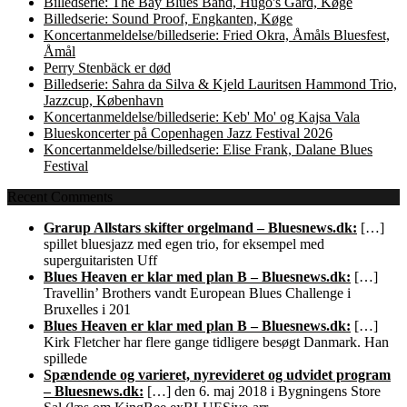
Billedserie: The Bay Blues Band, Hugo's Gård, Køge
Billedserie: Sound Proof, Engkanten, Køge
Koncertanmeldelse/billedserie: Fried Okra, Åmåls Bluesfest,
Åmål
Perry Stenbäck er død
Billedserie: Sahra da Silva & Kjeld Lauritsen Hammond Trio,
Jazzcup, København
Koncertanmeldelse/billedserie: Keb' Mo' og Kajsa Vala
Blueskoncerter på Copenhagen Jazz Festival 2026
Koncertanmeldelse/billedserie: Elise Frank, Dalane Blues
Festival
Recent Comments
Grarup Allstars skifter orgelmand – Bluesnews.dk:
[…]
spillet bluesjazz med egen trio, for eksempel med
superguitaristen Uff
Blues Heaven er klar med plan B – Bluesnews.dk:
[…]
Travellin’ Brothers vandt European Blues Challenge i
Bruxelles i 201
Blues Heaven er klar med plan B – Bluesnews.dk:
[…]
Kirk Fletcher har flere gange tidligere besøgt Danmark. Han
spillede
Spændende og varieret, nyrevideret og udvidet program
– Bluesnews.dk:
[…] den 6. maj 2018 i Bygningens Store