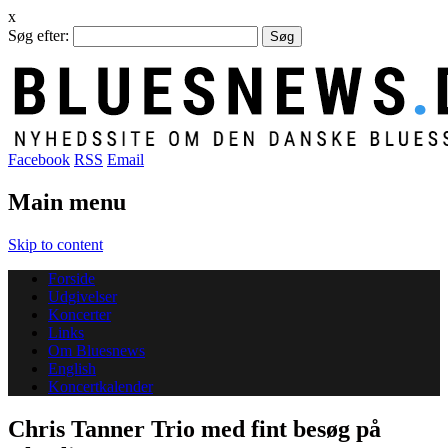
x
Søg efter:
Facebook
RSS
Email
Main menu
Skip to content
Forside
Udgivelser
Koncerter
Links
Om Bluesnews
English
Koncertkalender
Chris Tanner Trio med fint besøg på