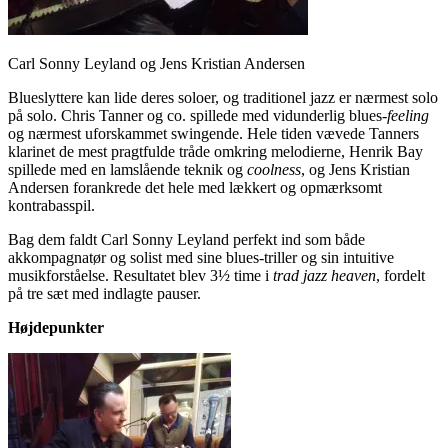
Carl Sonny Leyland og Jens Kristian Andersen
Blueslyttere kan lide deres soloer, og traditionel jazz er nærmest solo
på solo. Chris Tanner og co. spillede med vidunderlig blues-
feeling
og nærmest uforskammet swingende. Hele tiden vævede Tanners
klarinet de mest pragtfulde tråde omkring melodierne, Henrik Bay
spillede med en lamslående teknik og
coolness
, og Jens Kristian
Andersen forankrede det hele med lækkert og opmærksomt
kontrabasspil.
Bag dem faldt Carl Sonny Leyland perfekt ind som både
akkompagnatør og solist med sine blues-triller og sin intuitive
musikforståelse. Resultatet blev 3½ time i
trad jazz heaven
, fordelt
på tre sæt med indlagte pauser.
Højdepunkter