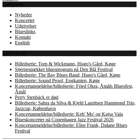
Categories
Nyheder
Koncerter
Udgivelser
Blueslinks
Kontakt
English
Latest Posts
Billedserie: Torp & Wickmann, Hugo's Gård, Køge
Stjernespækket bluesprogram på Den Blå Festival
Billedserie: The Bay Blues Band, Hugo's Gård, Køge
Billedserie: Sound Proof, Engkanten, Køge
Koncertanmeldelse/billedserie: Fried Okra, Åmåls Bluesfest,
Åmål
Perry Stenbäck er død
Billedserie: Sahra da Silva & Kjeld Lauritsen Hammond Trio,
Jazzcup, København
Koncertanmeldelse/billedserie: Keb' Mo' og Kajsa Vala
Blueskoncerter på Copenhagen Jazz Festival 2026
Koncertanmeldelse/billedserie: Elise Frank, Dalane Blues
Festival