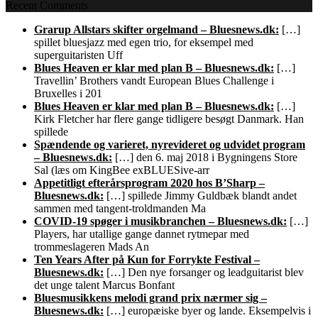
Recent Comments
Grarup Allstars skifter orgelmand – Bluesnews.dk:
[…]
spillet bluesjazz med egen trio, for eksempel med
superguitaristen Uff
Blues Heaven er klar med plan B – Bluesnews.dk:
[…]
Travellin’ Brothers vandt European Blues Challenge i
Bruxelles i 201
Blues Heaven er klar med plan B – Bluesnews.dk:
[…]
Kirk Fletcher har flere gange tidligere besøgt Danmark. Han
spillede
Spændende og varieret, nyrevideret og udvidet program
– Bluesnews.dk:
[…] den 6. maj 2018 i Bygningens Store
Sal (læs om KingBee exBLUESive-arr
Appetitligt efterårsprogram 2020 hos B’Sharp –
Bluesnews.dk:
[…] spillede Jimmy Guldbæk blandt andet
sammen med tangent-troldmanden Ma
COVID-19 spøger i musikbranchen – Bluesnews.dk:
[…]
Players, har utallige gange dannet rytmepar med
trommeslageren Mads An
Ten Years After på Kun for Forrykte Festival –
Bluesnews.dk:
[…] Den nye forsanger og leadguitarist blev
det unge talent Marcus Bonfant
Bluesmusikkens melodi grand prix nærmer sig –
Bluesnews.dk:
[…] europæiske byer og lande. Eksempelvis i