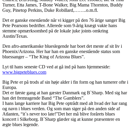
Turner, Etta James, T-Bone Walker, Big Mama Thornton, Buddy
Guy, Pinetop Perkins, Duke Robillard,……..o.m.fl.
Det er ganske enestående når vi kigger på den 76 årige sanger Big
Pete Pearsons bedrifter. Allerede som 9-årig knægt vakte hans
stemme opmærksomhed på de lokale juke joints omkring
Austin/Texas.
Den afro-amerikanske blueslegende har boet det meste af sit liv i
Phoenix/Arizona. Her har han en ganske enestående status som
bluessanger – “The King of Arizona Blues”.
Lyt til hans seneste CD ved at gå ind på hans hjemmeside:
www.bigpeteblues.com
Big Pete er på trods af sin høje alder i fin form og han turnerer ofte i
Europa.
Det er første gang at han gæster Danmark og B`Sharp. Med sig har
han det fremragende Band “The Gamblers”.
I hans lange karriere har Big Pete optrådt med alt hvad der har rang
og navn i blues verden. Og som man siger på den anden side af
Atlanten, “it´s never too late!”Det her må blive forårets blues
koncert i Silkeborg. B´Sharp glæder sig at kunne præsentere en
ægte blues legende.