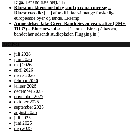
Riga, Letland (læs her), i B
Bluesmusikkens melodi grand prix nærmer sig –
Bluesnews.dk:
[…] afholdt i lige så mange forskellige
europæiske byer og lande. Eksemp
Anmeldelse: Jake Green Band: Seven years after (DME
11137) – Bluesnews.dk:
[…] Thomas Birck på bassen,
bandet har udsendt studiepladen Plugging in (
Archives
juli 2026
juni 2026
maj 2026
april 2026
marts 2026
februar 2026
januar 2026
december 2025
november 2025
oktober 2025
september 2025
august 2025
juli 2025
juni 2025
maj 2025