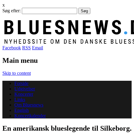
x
Søg efter:
Facebook
RSS
Email
Main menu
Skip to content
Forside
Udgivelser
Koncerter
Links
Om Bluesnews
English
Koncertkalender
En amerikansk blueslegende til Silkeborg.