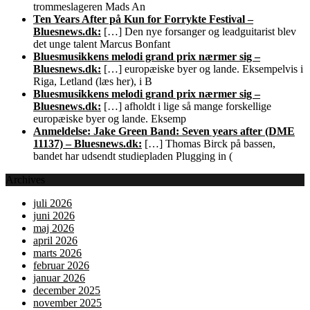
trommeslageren Mads An
Ten Years After på Kun for Forrykte Festival –
Bluesnews.dk:
[…] Den nye forsanger og leadguitarist blev
det unge talent Marcus Bonfant
Bluesmusikkens melodi grand prix nærmer sig –
Bluesnews.dk:
[…] europæiske byer og lande. Eksempelvis i
Riga, Letland (læs her), i B
Bluesmusikkens melodi grand prix nærmer sig –
Bluesnews.dk:
[…] afholdt i lige så mange forskellige
europæiske byer og lande. Eksemp
Anmeldelse: Jake Green Band: Seven years after (DME
11137) – Bluesnews.dk:
[…] Thomas Birck på bassen,
bandet har udsendt studiepladen Plugging in (
Archives
juli 2026
juni 2026
maj 2026
april 2026
marts 2026
februar 2026
januar 2026
december 2025
november 2025