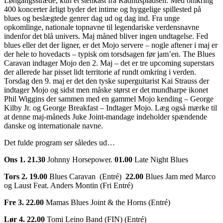
Løngangsstræde, kun et stenkast fra Rådhuspladsen. Med omkring
400 koncerter årligt byder det intime og hyggelige spillested på
blues og beslægtede genrer dag ud og dag ind. Fra unge
opkomlinge, nationale topnavne til legendariske verdensnavne
indenfor det blå univers. Maj måned bliver ingen undtagelse. Fed
blues eller det der ligner, er det Mojo servere – nogle aftener i maj er
der hele to hovedacts – typisk om torsdsagen før jam’en. The Blues
Caravan indtager Mojo den 2. Maj – det er tre upcoming superstars
der allerede har pisset lidt territorie af rundt omkring i verden.
Torsdag den 9. maj er det den tyske superguitarist Kai Strauss der
indtager Mojo og sidst men måske størst er det mundharpe ikonet
Phil Wiggins der sammen med en gammel Mojo kending – George
Kilby Jr. og George Breakfast – Indtager Mojo. Læg også mærke til
at denne maj-måneds Juke Joint-mandage indeholder spændende
danske og internationale navne.
Det fulde program ser således ud…
Ons 1. 21.30
Johnny Horsepower.
01.00
Late Night Blues
Tors 2. 19.00
Blues Caravan (Entré)
22.00
Blues Jam med Marco
og Laust Feat. Anders Montin (Fri Entré)
Fre 3. 22.00
Mamas Blues Joint & the Horns (Entré)
Lør 4. 22.00
Tomi Leino Band (FIN) (Entré)