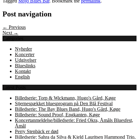
Tagged
Mojo Blues Bar
. Bookmark the
permalink
.
Post navigation
← Previous
Next →
Categories
Nyheder
Koncerter
Udgivelser
Blueslinks
Kontakt
English
Latest Posts
Billedserie: Torp & Wickmann, Hugo's Gård, Køge
Stjernespækket bluesprogram på Den Blå Festival
Billedserie: The Bay Blues Band, Hugo's Gård, Køge
Billedserie: Sound Proof, Engkanten, Køge
Koncertanmeldelse/billedserie: Fried Okra, Åmåls Bluesfest,
Åmål
Perry Stenbäck er død
Billedserie: Sahra da Silva & Kjeld Lauritsen Hammond Trio,