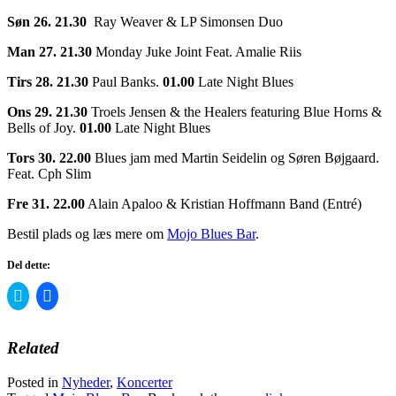
Søn 26. 21.30
Ray Weaver & LP Simonsen Duo
Man 27. 21.30
Monday Juke Joint Feat. Amalie Riis
Tirs 28. 21.30
Paul Banks.
01.00
Late Night Blues
Ons 29. 21.30
Troels Jensen & the Healers featuring Blue Horns &
Bells of Joy.
01.00
Late Night Blues
Tors 30. 22.00
Blues jam med Martin Seidelin og Søren Bøjgaard.
Feat. Cph Slim
Fre 31. 22.00
Alain Apaloo & Kristian Hoffmann Band (Entré)
Bestil plads og læs mere om
Mojo Blues Bar
.
Del dette:
Click
Click
to
to
share
share
on
on
Twitter
Facebook
Related
(Opens
(Opens
in
in
new
new
Posted in
Nyheder
,
Koncerter
window)
window)