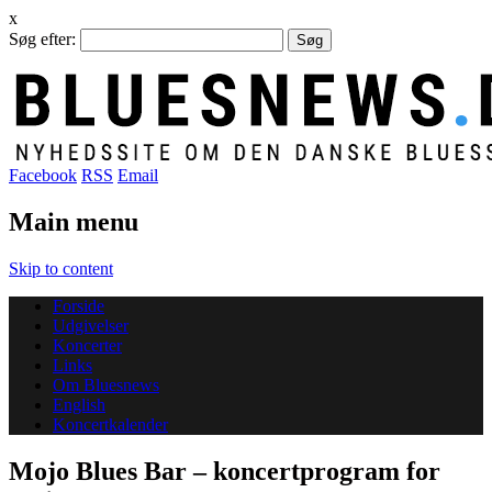
x
Søg efter:
Facebook
RSS
Email
Main menu
Skip to content
Forside
Udgivelser
Koncerter
Links
Om Bluesnews
English
Koncertkalender
Mojo Blues Bar – koncertprogram for