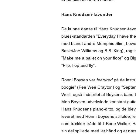
Hans Knudsen-favoritter
De kunne danse til Hans Knudsen-favo
blues-standarden ”Everyday I have the
med blandt andre Memphis Slim, Lowel
Basie/Joe Williams og B.B. King), ragt
”Make me a pallet on your floor” og Big
”Flip, flop and fly”.
Ronni Boysen var
featured
på de instr
boogie” (Pee Wee Crayton) og ”Septe
Weill, også indspillet af Boysens band
Men Boysen udvekslede konstant guit
Hans Knudsens piano-ditto, og de blev
leveret med Ronni Boysens stilfulde, le
som trækker tråde til T-Bone Walker. 
sin del spillede med let hånd og et n