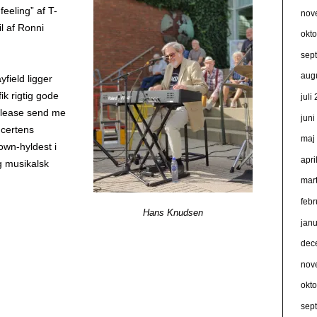
eeling” af T-
nov
l af Ronni
okt
sep
aug
field ligger
fik rigtig gode
juli
”Please send me
jun
ncertens
maj
own-hyldest i
apri
ig musikalsk
mar
feb
Hans Knudsen
jan
dec
nov
okt
sep