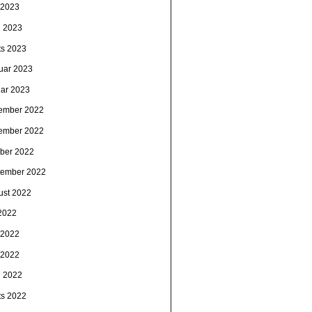
 2023
l 2023
ts 2023
ruar 2023
uar 2023
ember 2022
ember 2022
ober 2022
tember 2022
ust 2022
 2022
i 2022
 2022
l 2022
ts 2022