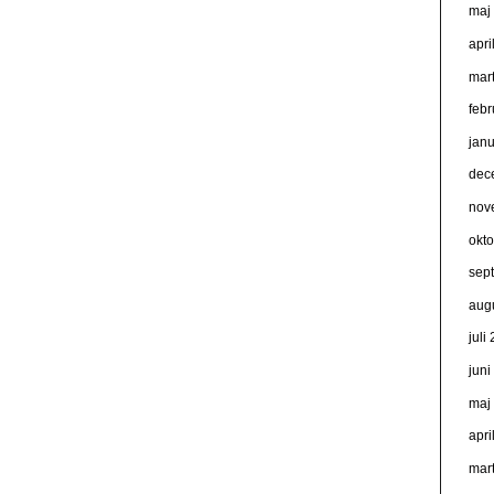
maj
apri
mar
feb
jan
dec
nov
okt
sep
aug
juli
jun
maj
apri
mar