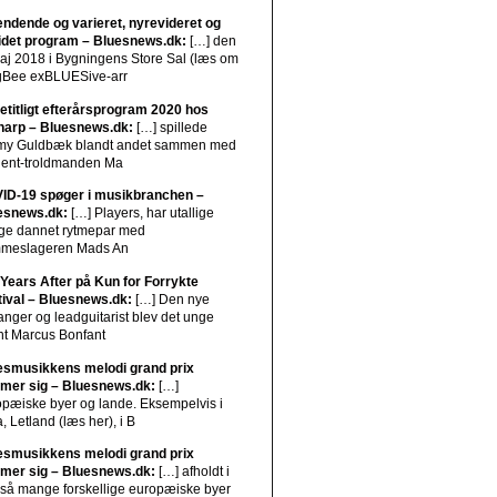
ndende og varieret, nyrevideret og
idet program – Bluesnews.dk:
[…] den
maj 2018 i Bygningens Store Sal (læs om
gBee exBLUESive-arr
etitligt efterårsprogram 2020 hos
harp – Bluesnews.dk:
[…] spillede
my Guldbæk blandt andet sammen med
gent-troldmanden Ma
ID-19 spøger i musikbranchen –
esnews.dk:
[…] Players, har utallige
ge dannet rytmepar med
mmeslageren Mads An
 Years After på Kun for Forrykte
tival – Bluesnews.dk:
[…] Den nye
anger og leadguitarist blev det unge
nt Marcus Bonfant
esmusikkens melodi grand prix
mer sig – Bluesnews.dk:
[…]
opæiske byer og lande. Eksempelvis i
, Letland (læs her), i B
esmusikkens melodi grand prix
mer sig – Bluesnews.dk:
[…] afholdt i
 så mange forskellige europæiske byer