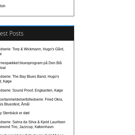
lish
est Posts
edserie: Torp & Wickmann, Hugo's Gård,
e
ernespækket bluesprogram på Den Blå
ival
edserie: The Bay Blues Band, Hugo's
d, Køge
edserie: Sound Proof, Engkanten, Køge
ertanmeldelse/billedserie: Fried Okra,
ls Bluesfest, Åmål
ry Stenbäck er død
edserie: Sahra da Silva & Kjeld Lauritsen
mond Trio, Jazzcup, København