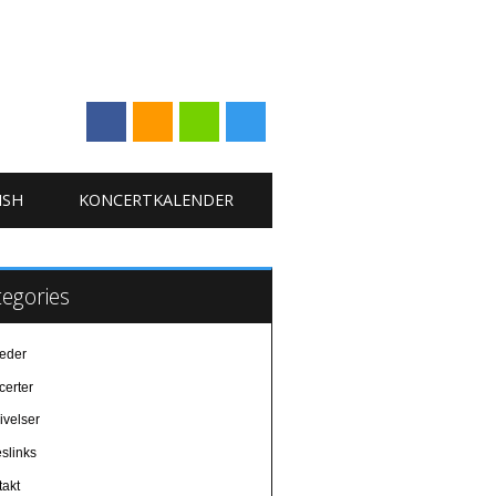
ISH
KONCERTKALENDER
egories
eder
certer
ivelser
slinks
takt