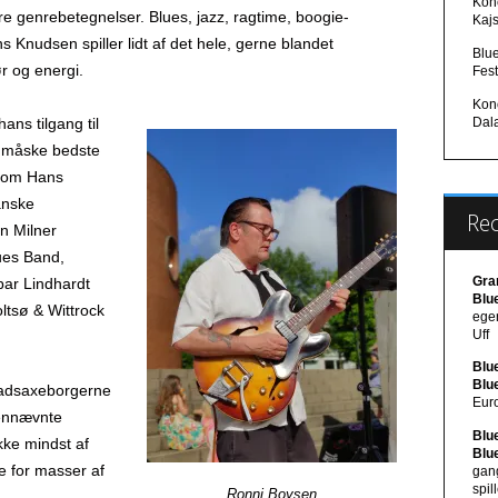
Konc
e genrebetegnelser. Blues, jazz, ragtime, boogie-
Kaj
Knudsen spiller lidt af det hele, gerne blandet
Blu
r og energi.
Fest
Konc
Dal
ans tilgang til
s måske bedste
 som Hans
anske
Re
n Milner
ues Band,
Gra
par Lindhardt
Blu
ltsø & Wittrock
egen
Uff
Blu
Blu
gladsaxeborgerne
Eur
vennævnte
Blu
ikke mindst af
Blu
e for masser af
gan
spil
Ronni Boysen