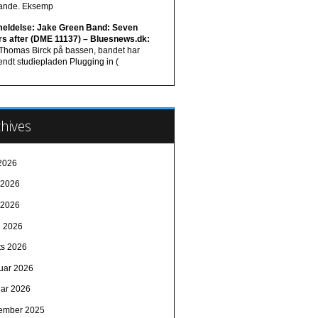
lande. Eksemp
eldelse: Jake Green Band: Seven
rs after (DME 11137) – Bluesnews.dk:
 Thomas Birck på bassen, bandet har
ndt studiepladen Plugging in (
hives
 2026
i 2026
 2026
l 2026
ts 2026
ruar 2026
uar 2026
ember 2025