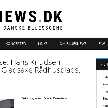
KONCERTER
LINKS
OM BLUESNEWS
ENGL
se: Hans Knudsen
Cat
d, Gladsaxe Rådhusplads,
Nyh
Kon
Udg
Tekst og foto: Jakob Wandam
Blue
Kon