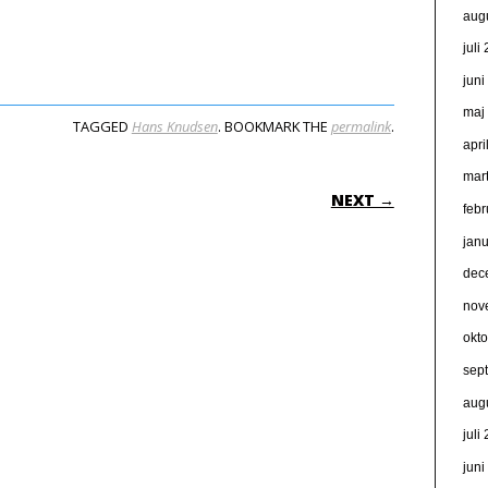
aug
juli
jun
maj
TAGGED
Hans Knudsen
. BOOKMARK THE
permalink
.
apri
mar
ON
NEXT →
feb
jan
dec
nov
okt
sep
aug
juli
jun