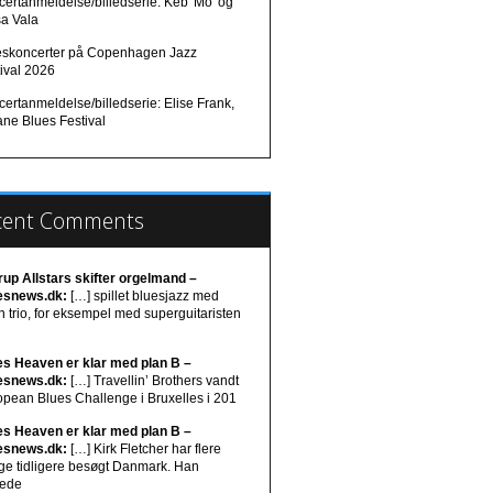
ertanmeldelse/billedserie: Keb' Mo' og
sa Vala
eskoncerter på Copenhagen Jazz
ival 2026
ertanmeldelse/billedserie: Elise Frank,
ane Blues Festival
cent Comments
rup Allstars skifter orgelmand –
esnews.dk:
[…] spillet bluesjazz med
 trio, for eksempel med superguitaristen
es Heaven er klar med plan B –
esnews.dk:
[…] Travellin’ Brothers vandt
opean Blues Challenge i Bruxelles i 201
es Heaven er klar med plan B –
esnews.dk:
[…] Kirk Fletcher har flere
ge tidligere besøgt Danmark. Han
lede