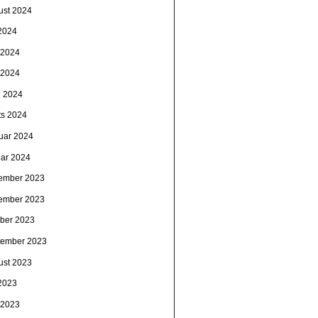
ust 2024
 2024
i 2024
 2024
l 2024
ts 2024
ruar 2024
uar 2024
ember 2023
ember 2023
ober 2023
tember 2023
ust 2023
 2023
i 2023