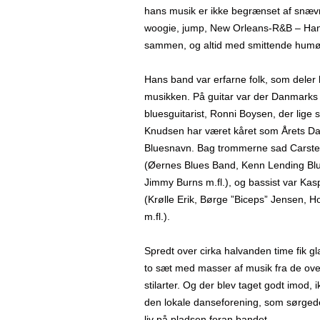
hans musik er ikke begrænset af snævr
woogie, jump, New Orleans-R&B – Hans 
sammen, og altid med smittende humø
Hans band var erfarne folk, som deler h
musikken. På guitar var der Danmark
bluesguitarist, Ronni Boysen, der lige
Knudsen har været kåret som Årets D
Bluesnavn. Bag trommerne sad Carste
(Øernes Blues Band, Kenn Lending Bl
Jimmy Burns m.fl.), og bassist var Kas
(Krølle Erik, Børge ”Biceps” Jensen, Ho
m.fl.).
Spredt over cirka halvanden time fik 
to sæt med masser af musik fra de o
stilarter. Og der blev taget godt imod, 
den lokale danseforening, som sørged
liv på pladsen foran bandet.