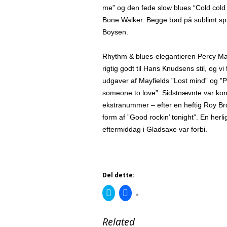
me” og den fede slow blues “Cold cold f
Bone Walker. Begge bød på sublimt spi
Boysen.
Rhythm & blues-elegantieren Percy May
rigtig godt til Hans Knudsens stil, og vi 
udgaver af Mayfields ”Lost mind” og 
someone to love”. Sidstnævnte var ko
ekstranummer – efter en heftig Roy Br
form af ”Good rockin’ tonight”. En herl
eftermiddag i Gladsaxe var forbi.
Del dette:
C
C
l
l
i
i
c
c
k
k
Related
t
t