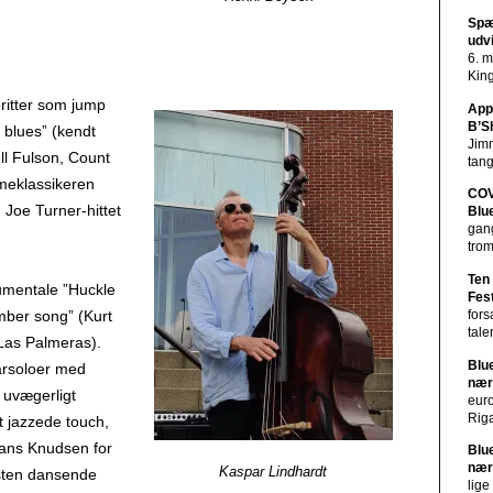
Spæ
udv
6. 
Kin
ritter som jump
App
B’S
 blues” (kendt
Jim
l Fulson, Count
tan
imeklassikeren
COV
 Joe Turner-hittet
Blu
gan
tro
Ten
umentale ”Huckle
Fes
mber song” (Kurt
fors
tale
 Las Palmeras).
Blu
arsoloer med
nær
 uvægerligt
eur
Riga
t jazzede touch,
Hans Knudsen for
Blu
nær
Kaspar Lindhardt
æsten dansende
lige