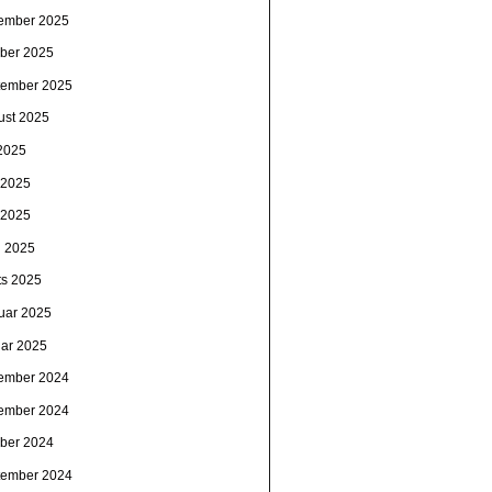
ember 2025
ober 2025
tember 2025
ust 2025
 2025
i 2025
 2025
l 2025
ts 2025
ruar 2025
uar 2025
ember 2024
ember 2024
ober 2024
tember 2024