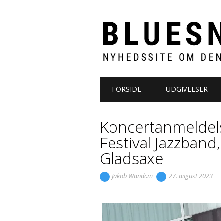
Main menu
Skip to content
FORSIDE
UDGIVELSER
Koncertanmeldel
Festival Jazzban
Gladsaxe
Jakob Wandam
27. august 2023