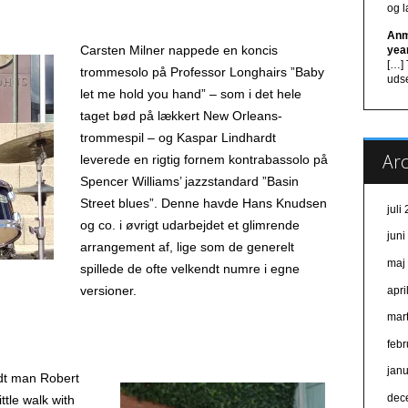
og 
Anm
Carsten Milner nappede en koncis
yea
[…]
trommesolo på Professor Longhairs ”Baby
udse
let me hold you hand” – som i det hele
taget bød på lækkert New Orleans-
trommespil – og Kaspar Lindhardt
Arc
leverede en rigtig fornem kontrabassolo på
Spencer Williams’ jazzstandard ”Basin
Street blues”. Denne havde Hans Knudsen
juli
og co. i øvrigt udarbejdet et glimrende
jun
arrangement af, lige som de generelt
maj
spillede de ofte velkendt numre i egne
versioner.
apri
mar
feb
jan
dt man Robert
dec
ttle walk with