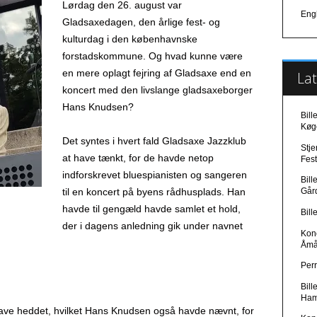
Lørdag den 26. august var
Eng
Gladsaxedagen, den årlige fest- og
kulturdag i den københavnske
forstadskommune. Og hvad kunne være
en mere oplagt fejring af Gladsaxe end en
Lat
koncert med den livslange gladsaxeborger
Hans Knudsen?
Bill
Køg
Det syntes i hvert fald Gladsaxe Jazzklub
Stj
at have tænkt, for de havde netop
Fest
indforskrevet bluespianisten og sangeren
Bill
til en koncert på byens rådhusplads. Han
Går
havde til gengæld havde samlet et hold,
Bill
der i dagens anledning gik under navnet
Konc
Åmå
Per
Bill
Ham
have heddet, hvilket Hans Knudsen også havde nævnt, for