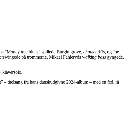
ons ”Money tree blues” spillede Burgin grove,
chunky
riffs, og Joe
storswingede på trommerne, Mikael Fahleryds
walking bass
gyngede,
y
klaversolo.
” – titelsang fra hans danskudgivne 2024-album – med en fed, rå