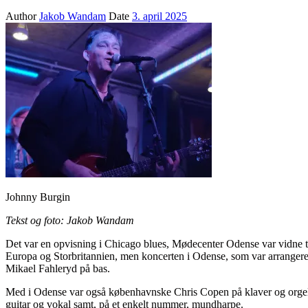
Author
Jakob Wandam
Date
3. april 2025
Johnny Burgin
Tekst og foto: Jakob Wandam
Det var en opvisning i Chicago blues, Mødecenter Odense var vidne ti
Europa og Storbritannien, men koncerten i Odense, som var arranger
Mikael Fahleryd på bas.
Med i Odense var også københavnske Chris Copen på klaver og orgel. 
guitar og vokal samt, på et enkelt nummer, mundharpe.