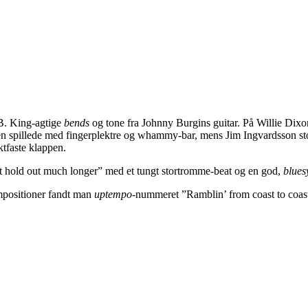
B. King-agtige
bends
og tone fra Johnny Burgins guitar. På Willie Dix
sten spillede med fingerplektre og whammy-bar, mens Jim Ingvardsson 
tfaste klappen.
t hold out much longer” med et tungt stortromme-beat og en god,
blues
mpositioner fandt man
uptempo
-nummeret ”Ramblin’ from coast to coast