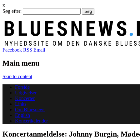
x
Søg efter:
Facebook
RSS
Email
Main menu
Skip to content
Forside
Udgivelser
Koncerter
Links
Om Bluesnews
English
Koncertkalender
Koncertanmeldelse: Johnny Burgin, Møde