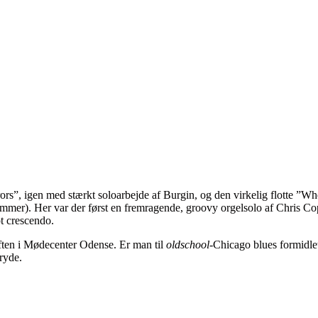
s”, igen med stærkt soloarbejde af Burgin, og den virkelig flotte ”Wh
). Her var der først en fremragende, groovy orgelsolo af Chris Cope
ot crescendo.
 aften i Mødecenter Odense. Er man til
oldschool
-Chicago blues formidle
ryde.