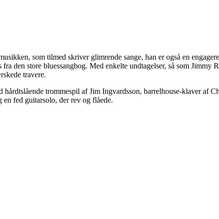
usikken, som tilmed skriver glimrende sange, han er også en engageret 
 fra den store bluessangbog. Med enkelte undtagelser, så som Jimmy R
skede travere.
ed hårdtslående trommespil af Jim Ingvardsson, barrelhouse-klaver af
en fed guitarsolo, der rev og flåede.