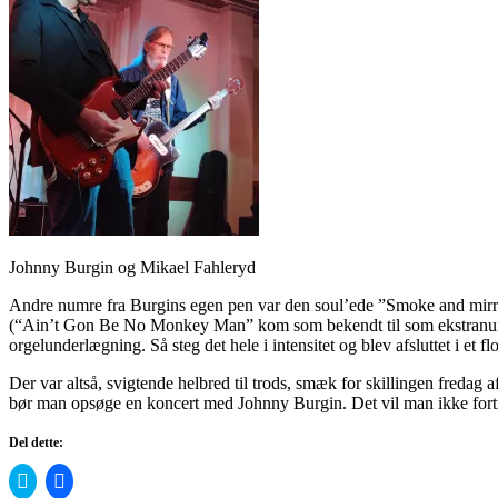
Johnny Burgin og Mikael Fahleryd
Andre numre fra Burgins egen pen var den soul’ede ”Smoke and mirror
(“Ain’t Gon Be No Monkey Man” kom som bekendt til som ekstranummer
orgelunderlægning. Så steg det hele i intensitet og blev afsluttet i et fl
Der var altså, svigtende helbred til trods, smæk for skillingen fredag
bør man opsøge en koncert med Johnny Burgin. Det vil man ikke fort
Del dette:
Click
Click
to
to