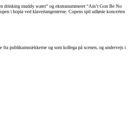
e been drinking muddy water” og ekstranummeret “Ain’t Gon Be No
open i hopla ved klavertangenterne. Copens spil udløste koncerten
e fra publikumsrækkerne og som kollega på scenen, og undervejs i