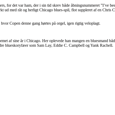
thers, for det var ham, der i sin tid skrev både åbningsnummeret ”I’v
ud med råt og herligt Chicago blues-spil, flot suppleret af en Chris C
hvor Copen denne gang hørtes på orgel, igen rigtig veloplagt.
formet af sine år i Chicago. Her oplevede han mangen en bluesmand båd
indre blueskoryfæer som Sam Lay, Eddie C. Campbell og Yank Rachell.