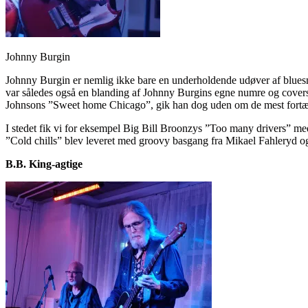
Johnny Burgin
Johnny Burgin er nemlig ikke bare en underholdende udøver af bluesm
var således også en blanding af Johnny Burgins egne numre og covers
Johnsons ”Sweet home Chicago”, gik han dog uden om de mest fortær
I stedet fik vi for eksempel Big Bill Broonzys ”Too many drivers” m
”Cold chills” blev leveret med groovy basgang fra Mikael Fahleryd og 
B.B. King-agtige