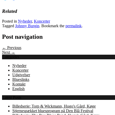
share
share
on
on
Twitter
Facebook
Related
(Opens
(Opens
in
in
new
new
Posted in
Nyheder
,
Koncerter
window)
window)
Tagged
Johnny Burgin
. Bookmark the
permalink
.
Post navigation
← Previous
Next →
Categories
Nyheder
Koncerter
Udgivelser
Blueslinks
Kontakt
English
Latest Posts
Billedserie: Torp & Wickmann, Hugo's Gård, Køge
Stjernespækket bluesprogram på Den Blå Festival