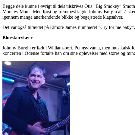
Begge dele kunne i øvrigt til dels tilskrives Otis ”Big Smokey” Smo
Monkey Man”. Men først og fremmest lagde Johnny Burgin altså stærkt 
igennem mange anerkendende blikke og begejstrede klapsalver.
Det var også tilfældet på Elmore James-nummeret ”Cry for me baby”, 
Blueskoryfæer
Johnny Burgin er født i Williamsport, Pennsylvania, men musikalsk 
koncerten i Odense fortalte han om sine oplevelser med større og m