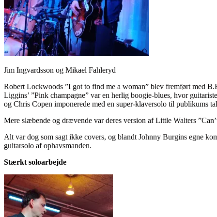
Jim Ingvardsson og Mikael Fahleryd
Robert Lockwoods ”I got to find me a woman” blev fremført med B.
Liggins’ ”Pink champagne” var en herlig boogie-blues, hvor guitari
og Chris Copen imponerede med en super-klaversolo til publikums tak
Mere slæbende og drævende var deres version af Little Walters ”Can’
Alt var dog som sagt ikke covers, og blandt Johnny Burgins egne ko
guitarsolo af ophavsmanden.
Stærkt soloarbejde