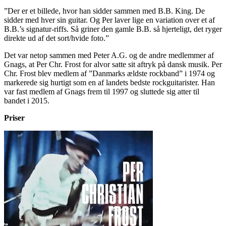
”Der er et billede, hvor han sidder sammen med B.B. King. De
sidder med hver sin guitar. Og Per laver lige en variation over et af
B.B.’s signatur-riffs. Så griner den gamle B.B. så hjerteligt, det ryger
direkte ud af det sort/hvide foto.”
Det var netop sammen med Peter A.G. og de andre medlemmer af
Gnags, at Per Chr. Frost for alvor satte sit aftryk på dansk musik. Per
Chr. Frost blev medlem af ”Danmarks ældste rockband” i 1974 og
markerede sig hurtigt som en af landets bedste rockguitarister. Han
var fast medlem af Gnags frem til 1997 og sluttede sig atter til
bandet i 2015.
Priser