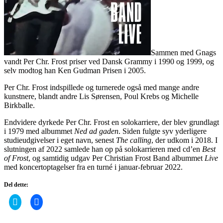
Sammen med Gnags
vandt Per Chr. Frost priser ved Dansk Grammy i 1990 og 1999, og
selv modtog han Ken Gudman Prisen i 2005.
Per Chr. Frost indspillede og turnerede også med mange andre
kunstnere, blandt andre Lis Sørensen, Poul Krebs og Michelle
Birkballe.
Endvidere dyrkede Per Chr. Frost en solokarriere, der blev grundlagt
i 1979 med albummet
Ned ad gaden
. Siden fulgte syv yderligere
studieudgivelser i eget navn, senest
The calling
, der udkom i 2018. I
slutningen af 2022 samlede han op på solokarrieren med cd’en
Best
of Frost
, og samtidig udgav Per Christian Frost Band albummet
Live
med koncertoptagelser fra en turné i januar-februar 2022.
Del dette:
Click
Click
to
to
share
share
on
on