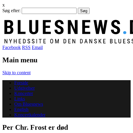
x
Søg efter:
Facebook
RSS
Email
Main menu
Skip to content
Forside
Udgivelser
Koncerter
Links
Om Bluesnews
English
Koncertkalender
Per Chr. Frost er død