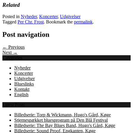
Twitter
Facebook
Related
(Opens
(Opens
in
in
new
new
Posted in
Nyheder
,
Koncerter
,
Udgivelser
window)
window)
Tagged
Per Chr. Frost
. Bookmark the
permalink
.
Post navigation
← Previous
Next →
Categories
Nyheder
Koncerter
Udgivelser
Blueslinks
Kontakt
English
Latest Posts
Billedserie: Torp & Wickmann, Hugo's Gård, Køge
Stjernespækket bluesprogram på Den Blå Festival
Billedserie: The Bay Blues Band, Hugo's Gård, Køge
Billedserie: Sound Proof, Engkanten, Køge