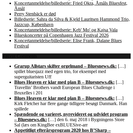
Koncertanmeldelse/billedserie: Fried Okra, Åmåls Bluesfest,
Åmål
Perry Stenbäck er død
Billedserie: Sahra da Silva & Kjeld Lauritsen Hammond Trio,
Jazzcup, København
Koncertanmeldelse/billedserie: Keb' Mo' og Kajsa Vala
Blueskoncerter på Copenhagen Jazz Festival 2026
Koncertanmeldelse/billedserie: Elise Frank, Dalane Blues
Festival
Recent Comments
Grarup Allstars skifter orgelmand – Bluesnews.dk:
[…]
spillet bluesjazz med egen trio, for eksempel med
superguitaristen Uff
Blues Heaven er klar med plan B – Bluesnews.dk:
[…]
Travellin’ Brothers vandt European Blues Challenge i
Bruxelles i 201
Blues Heaven er klar med plan B – Bluesnews.dk:
[…]
Kirk Fletcher har flere gange tidligere besøgt Danmark. Han
spillede
Spændende og varieret, nyrevideret og udvidet program
– Bluesnews.dk:
[…] den 6. maj 2018 i Bygningens Store
Sal (læs om KingBee exBLUESive-arr
Appetitligt efterårsprogram 2020 hos B’Sharp –