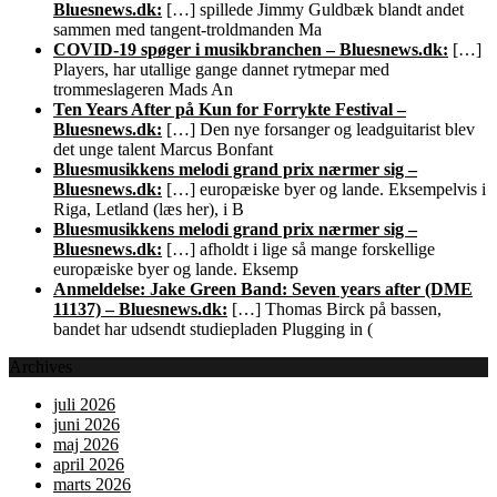
Bluesnews.dk:
[…] spillede Jimmy Guldbæk blandt andet
sammen med tangent-troldmanden Ma
COVID-19 spøger i musikbranchen – Bluesnews.dk:
[…]
Players, har utallige gange dannet rytmepar med
trommeslageren Mads An
Ten Years After på Kun for Forrykte Festival –
Bluesnews.dk:
[…] Den nye forsanger og leadguitarist blev
det unge talent Marcus Bonfant
Bluesmusikkens melodi grand prix nærmer sig –
Bluesnews.dk:
[…] europæiske byer og lande. Eksempelvis i
Riga, Letland (læs her), i B
Bluesmusikkens melodi grand prix nærmer sig –
Bluesnews.dk:
[…] afholdt i lige så mange forskellige
europæiske byer og lande. Eksemp
Anmeldelse: Jake Green Band: Seven years after (DME
11137) – Bluesnews.dk:
[…] Thomas Birck på bassen,
bandet har udsendt studiepladen Plugging in (
Archives
juli 2026
juni 2026
maj 2026
april 2026
marts 2026