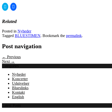
Click
Click
to
to
share
share
on
on
Twitter
Facebook
Related
(Opens
(Opens
in
in
new
new
Posted in
Nyheder
window)
window)
Tagged
BLUESTIMEN
. Bookmark the
permalink
.
Post navigation
← Previous
Next →
Categories
Nyheder
Koncerter
Udgivelser
Blueslinks
Kontakt
English
Latest Posts