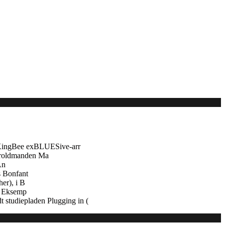
 KingBee exBLUESive-arr
troldmanden Ma
An
s Bonfant
er), i B
e. Eksemp
 studiepladen Plugging in (