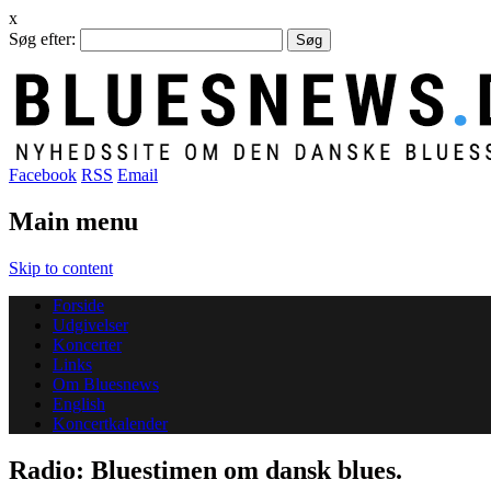
x
Søg efter:
Facebook
RSS
Email
Main menu
Skip to content
Forside
Udgivelser
Koncerter
Links
Om Bluesnews
English
Koncertkalender
Radio: Bluestimen om dansk blues.