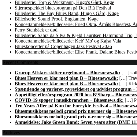
Billedserie: Torp & Wickmann, Hugo's Gård, Køge
Stjernespækket bluesprogram på Den Blå Festival
Billedserie: The Bay Blues Band, Hugo's Gård, Køge
Billedserie: Sound Proof, Engkanten, Køge
Koncertanmeldelse/billedserie: Fried Okra, Åmåls Bluesfest, 
Perry Stenbäck er død
Billedserie: Sahra da Silva & Kjeld Lauritsen Hammond Trio,
Koncertanmeldelse/billedserie: Keb' Mo' og Kajsa Vala
Blueskoncerter på Copenhagen Jazz Festival 2026
Koncertanmeldelse/billedserie: Elise Frank, Dalane Blues Festi
Recent Comments
Grarup Allstars skifter orgelmand – Bluesnews.dk:
[…] spil
Blues Heaven er klar med plan B – Bluesnews.dk:
[…] Trave
Blues Heaven er klar med plan B – Bluesnews.dk:
[…] Kirk 
Spændende og varieret, nyrevideret og udvidet program –
Appetitligt efterårsprogram 2020 hos B’Sharp – Bluesnews
COVID-19 spøger i musikbranchen – Bluesnews.dk:
[…] Pl
Ten Years After på Kun for Forrykte Festival – Bluesnews.
Bluesmusikkens melodi grand prix nærmer sig – Bluesnew
Bluesmusikkens melodi grand prix nærmer sig – Bluesnew
Anmeldelse: Jake Green Band: Seven years after (DME 11
Archives