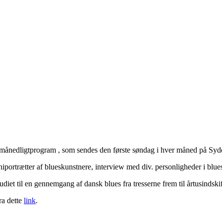
edligtprogram , som sendes den første søndag i hver måned på Sydd
portrætter af blueskunstnere, interview med div. personligheder i blues-
iet til en gennemgang af dansk blues fra tresserne frem til årtusindskif
ra dette
link
.