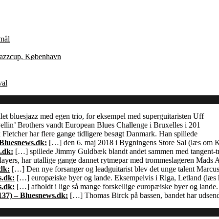
Åmål
 Jazzcup, København
val
let bluesjazz med egen trio, for eksempel med superguitaristen Uff
llin’ Brothers vandt European Blues Challenge i Bruxelles i 201
Fletcher har flere gange tidligere besøgt Danmark. Han spillede
 Bluesnews.dk:
[…] den 6. maj 2018 i Bygningens Store Sal (læs om
.dk:
[…] spillede Jimmy Guldbæk blandt andet sammen med tangent-
ayers, har utallige gange dannet rytmepar med trommeslageren Mads 
dk:
[…] Den nye forsanger og leadguitarist blev det unge talent Marcu
s.dk:
[…] europæiske byer og lande. Eksempelvis i Riga, Letland (læs h
s.dk:
[…] afholdt i lige så mange forskellige europæiske byer og land
137) – Bluesnews.dk:
[…] Thomas Birck på bassen, bandet har udsendt