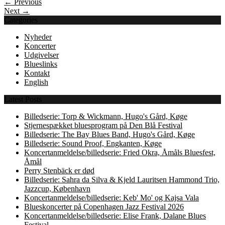
← Previous
Next →
Categories
Nyheder
Koncerter
Udgivelser
Blueslinks
Kontakt
English
Latest Posts
Billedserie: Torp & Wickmann, Hugo's Gård, Køge
Stjernespækket bluesprogram på Den Blå Festival
Billedserie: The Bay Blues Band, Hugo's Gård, Køge
Billedserie: Sound Proof, Engkanten, Køge
Koncertanmeldelse/billedserie: Fried Okra, Åmåls Bluesfest,
Åmål
Perry Stenbäck er død
Billedserie: Sahra da Silva & Kjeld Lauritsen Hammond Trio,
Jazzcup, København
Koncertanmeldelse/billedserie: Keb' Mo' og Kajsa Vala
Blueskoncerter på Copenhagen Jazz Festival 2026
Koncertanmeldelse/billedserie: Elise Frank, Dalane Blues
Festival