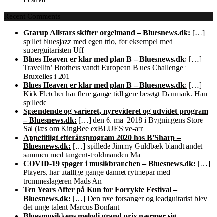
Recent Comments
Grarup Allstars skifter orgelmand – Bluesnews.dk:
[…]
spillet bluesjazz med egen trio, for eksempel med
superguitaristen Uff
Blues Heaven er klar med plan B – Bluesnews.dk:
[…]
Travellin’ Brothers vandt European Blues Challenge i
Bruxelles i 201
Blues Heaven er klar med plan B – Bluesnews.dk:
[…]
Kirk Fletcher har flere gange tidligere besøgt Danmark. Han
spillede
Spændende og varieret, nyrevideret og udvidet program
– Bluesnews.dk:
[…] den 6. maj 2018 i Bygningens Store
Sal (læs om KingBee exBLUESive-arr
Appetitligt efterårsprogram 2020 hos B’Sharp –
Bluesnews.dk:
[…] spillede Jimmy Guldbæk blandt andet
sammen med tangent-troldmanden Ma
COVID-19 spøger i musikbranchen – Bluesnews.dk:
[…]
Players, har utallige gange dannet rytmepar med
trommeslageren Mads An
Ten Years After på Kun for Forrykte Festival –
Bluesnews.dk:
[…] Den nye forsanger og leadguitarist blev
det unge talent Marcus Bonfant
Bluesmusikkens melodi grand prix nærmer sig –