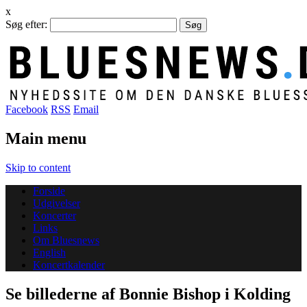
x
Søg efter:
Facebook
RSS
Email
Main menu
Skip to content
Forside
Udgivelser
Koncerter
Links
Om Bluesnews
English
Koncertkalender
Se billederne af Bonnie Bishop i Kolding