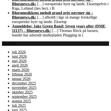
Bluesnews.dk:
[…] europæiske byer og lande. Eksempelvis i
Riga, Letland (læs her), i B
Bluesmusikkens melodi grand prix nærmer sig –
Bluesnews.dk:
[…] afholdt i lige så mange forskellige
europæiske byer og lande. Eksemp
Anmeldelse: Jake Green Band: Seven years after (DME
11137) – Bluesnews.dk:
[…] Thomas Birck på bassen,
bandet har udsendt studiepladen Plugging in (
Archives
juli 2026
juni 2026
maj 2026
april 2026
marts 2026
februar 2026
januar 2026
december 2025
november 2025
oktober 2025
september 2025
august 2025
juli 2025
juni 2025