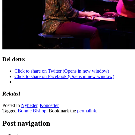
Del dette:
Click to share on Twitter (Opens in new window)
Click to share on Facebook (Opens in new window)
Related
Posted in
Nyheder
,
Koncerter
Tagged
Bonnie Bishop
. Bookmark the
permalink
.
Post navigation