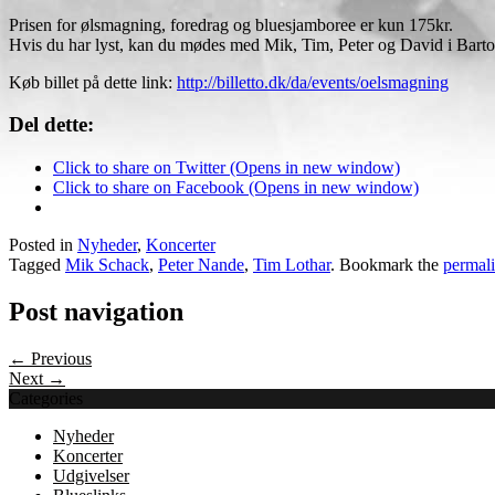
Prisen for ølsmagning, foredrag og bluesjamboree er kun 175kr.
Hvis du har lyst, kan du mødes med Mik, Tim, Peter og David i Bartof
Køb billet på dette link:
http://billetto.dk/da/events/oelsmagning
Del dette:
Click to share on Twitter (Opens in new window)
Click to share on Facebook (Opens in new window)
Posted in
Nyheder
,
Koncerter
Tagged
Mik Schack
,
Peter Nande
,
Tim Lothar
. Bookmark the
permal
Post navigation
← Previous
Next →
Categories
Nyheder
Koncerter
Udgivelser