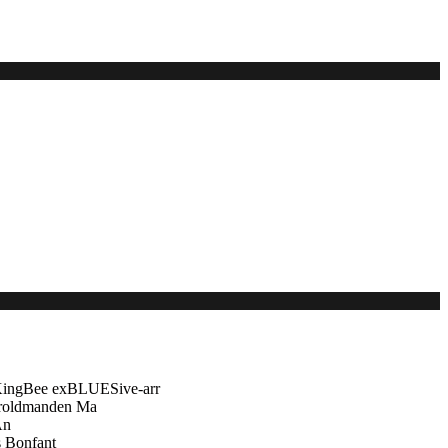
 KingBee exBLUESive-arr
troldmanden Ma
An
s Bonfant