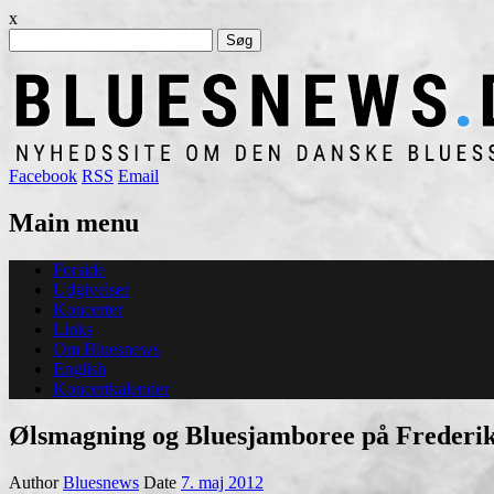
x
Søg
efter:
Facebook
RSS
Email
Main menu
Skip
Forside
to
Udgivelser
content
Koncerter
Links
Om Bluesnews
English
Koncertkalender
Ølsmagning og Bluesjamboree på Frederi
Author
Bluesnews
Date
7. maj 2012