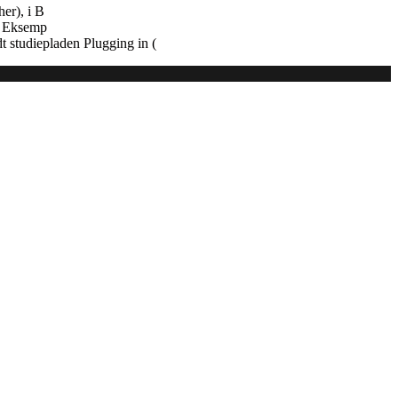
er), i B
e. Eksemp
 studiepladen Plugging in (