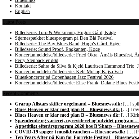
Blueslinks
Kontakt
English
Latest Posts
Billedserie: Torp & Wickmann, Hugo's Gård, Køge
Stjernespækket bluesprogram på Den Blå Festival
Billedserie: The Bay Blues Band, Hugo's Gård, Køge
Billedserie: Sound Proof, Engkanten, Køge
Koncertanmeldelse/billedserie: Fried Okra, Åmåls Bluesfest, 
Perry Stenbäck er død
Billedserie: Sahra da Silva & Kjeld Lauritsen Hammond Trio,
Koncertanmeldelse/billedserie: Keb' Mo' og Kajsa Vala
Blueskoncerter på Copenhagen Jazz Festival 2026
Koncertanmeldelse/billedserie: Elise Frank, Dalane Blues Festi
Recent Comments
Grarup Allstars skifter orgelmand – Bluesnews.dk:
[…] spil
Blues Heaven er klar med plan B – Bluesnews.dk:
[…] Trave
Blues Heaven er klar med plan B – Bluesnews.dk:
[…] Kirk 
Spændende og varieret, nyrevideret og udvidet program –
Appetitligt efterårsprogram 2020 hos B’Sharp – Bluesnews
COVID-19 spøger i musikbranchen – Bluesnews.dk:
[…] Pl
Ten Years After på Kun for Forrykte Festival – Bluesnews.