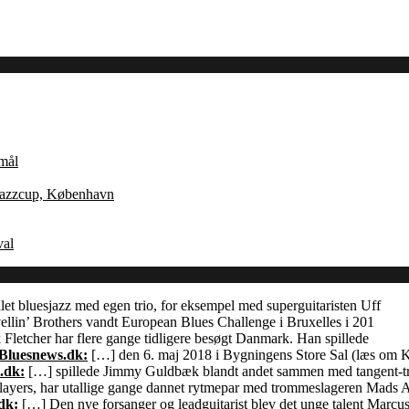
Åmål
 Jazzcup, København
val
let bluesjazz med egen trio, for eksempel med superguitaristen Uff
llin’ Brothers vandt European Blues Challenge i Bruxelles i 201
Fletcher har flere gange tidligere besøgt Danmark. Han spillede
 Bluesnews.dk:
[…] den 6. maj 2018 i Bygningens Store Sal (læs om
.dk:
[…] spillede Jimmy Guldbæk blandt andet sammen med tangent-
ayers, har utallige gange dannet rytmepar med trommeslageren Mads 
dk:
[…] Den nye forsanger og leadguitarist blev det unge talent Marcu