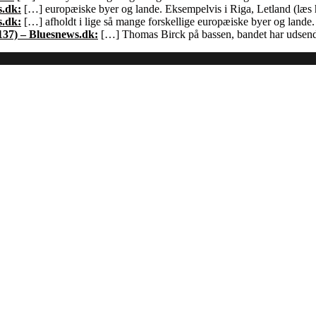
s.dk:
[…] europæiske byer og lande. Eksempelvis i Riga, Letland (læs h
s.dk:
[…] afholdt i lige så mange forskellige europæiske byer og land
137) – Bluesnews.dk:
[…] Thomas Birck på bassen, bandet har udsendt