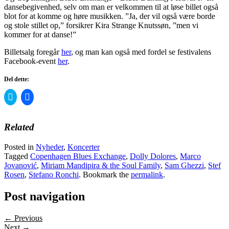
dansebegivenhed, selv om man er velkommen til at løse billet også
blot for at komme og høre musikken. ”Ja, der vil også være borde
og stole stillet op,” forsikrer Kira Strange Knutssøn, ”men vi
kommer for at danse!”
Billetsalg foregår
her
, og man kan også med fordel se festivalens
Facebook-event
her
.
Del dette:
Click
Click
to
to
share
share
on
on
Twitter
Facebook
Related
(Opens
(Opens
in
in
new
new
Posted in
Nyheder
,
Koncerter
window)
window)
Tagged
Copenhagen Blues Exchange
,
Dolly Dolores
,
Marco
Jovanović
,
Miriam Mandipira & the Soul Family
,
Sam Ghezzi
,
Stef
Rosen
,
Stefano Ronchi
. Bookmark the
permalink
.
Post navigation
← Previous
Next →