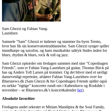
Sam Ghezzi og Fabian Vang-
Lauridsen
Samuele ”Sam” Ghezzi er italiener og stammer fra byen Trento,
hvor han fik sin konservatorieuddannelse. Sam Ghezzi synger spiller
mundharpe og saxofon, og hans musikalske udtryk findes inden for
blues, rhythm & blues, rock & roll og jazz.
Sam Ghezzi optræder om fredagen sammen med sine ”Copenhagen
Friends”, som er Fabian Vang-Lauridsen på guitar, Thomas Birck på
bas og Anders Toft Larsen på trommer. Og det bliver med et særligt
dansevenligt repertoire, afslører Fabian Vang-Lauridsen over for
Bluesnews.dk (Sam Ghezzi & his Copenhagen Friends spiller også
en række ”rigtige” koncerter rundt om i København og Roskilde i
november – se Bluesnews.dk’s koncertkalender
her
).
Absolutte favoritter
Fredagens andet orkester er Miriam Mandipira & the Soul Family,