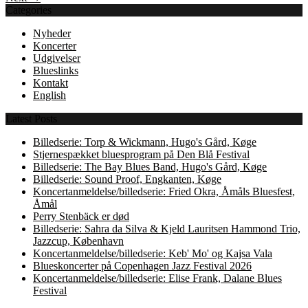
Categories
Nyheder
Koncerter
Udgivelser
Blueslinks
Kontakt
English
Latest Posts
Billedserie: Torp & Wickmann, Hugo's Gård, Køge
Stjernespækket bluesprogram på Den Blå Festival
Billedserie: The Bay Blues Band, Hugo's Gård, Køge
Billedserie: Sound Proof, Engkanten, Køge
Koncertanmeldelse/billedserie: Fried Okra, Åmåls Bluesfest,
Åmål
Perry Stenbäck er død
Billedserie: Sahra da Silva & Kjeld Lauritsen Hammond Trio,
Jazzcup, København
Koncertanmeldelse/billedserie: Keb' Mo' og Kajsa Vala
Blueskoncerter på Copenhagen Jazz Festival 2026
Koncertanmeldelse/billedserie: Elise Frank, Dalane Blues
Festival