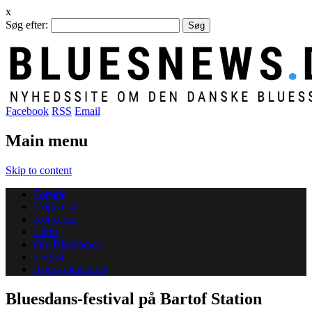
x
Søg efter:
Facebook
RSS
Email
Main menu
Skip to content
Forside
Udgivelser
Koncerter
Links
Om Bluesnews
English
Koncertkalender
Bluesdans-festival på Bartof Station