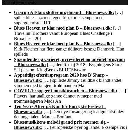
Recent Comments
Grarup Allstars skifter orgelmand – Bluesnews.dk:
[…]
spillet bluesjazz med egen trio, for eksempel med
superguitaristen Uff
Blues Heaven er klar med plan B – Bluesnews.dk:
[…]
Travellin’ Brothers vandt European Blues Challenge i
Bruxelles i 201
Blues Heaven er klar med plan B – Bluesnews.dk:
[…]
Kirk Fletcher har flere gange tidligere besøgt Danmark. Han
spillede
Spændende og varieret, nyrevideret og udvidet program
– Bluesnews.dk:
[…] den 6. maj 2018 i Bygningens Store
Sal (læs om KingBee exBLUESive-arr
Appetitligt efterårsprogram 2020 hos B’Sharp –
Bluesnews.dk:
[…] spillede Jimmy Guldbæk blandt andet
sammen med tangent-troldmanden Ma
COVID-19 spøger i musikbranchen – Bluesnews.dk:
[…]
Players, har utallige gange dannet rytmepar med
trommeslageren Mads An
Ten Years After på Kun for Forrykte Festival –
Bluesnews.dk:
[…] Den nye forsanger og leadguitarist blev
det unge talent Marcus Bonfant
Bluesmusikkens melodi grand prix nærmer sig –
Bluesnews.dk:
[…] europæiske byer og lande. Eksempelvis i