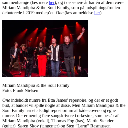
sammenhænge (læs mere
her
), og i de senere år har én af dem været
Miriam Mandipira & the Soul Family, som på indspilningsfronten
debuterede i 2019 med ep’en
One
(læs anmeldelse
her
).
Miriam Mandipira & the Soul Family
Foto: Frank Nielsen
One
indeholdt numre fra Etta James’ repertoire, og der er et godt
bud, at bandet vil spille nogle af disse. Men Miriam Mandipira & the
Soul Family har et alsidigt repositorium af både covers og egne
numre. Der er nemlig flere sangskrivere i orkestret, som består af
Miriam Mandipira (vokal), Thomas Fog (bas), Martin Stender
(guitar), Søren Skov (tangenter) og Sten ”Larm” Rasmussen