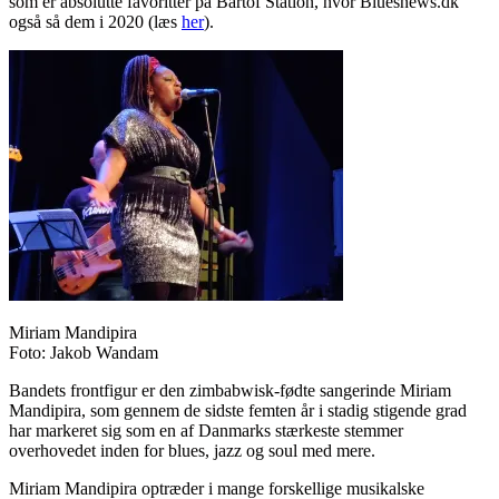
som er absolutte favoritter på Bartof Station, hvor Bluesnews.dk
også så dem i 2020 (læs
her
).
Miriam Mandipira
Foto: Jakob Wandam
Bandets frontfigur er den zimbabwisk-fødte sangerinde Miriam
Mandipira, som gennem de sidste femten år i stadig stigende grad
har markeret sig som en af Danmarks stærkeste stemmer
overhovedet inden for blues, jazz og soul med mere.
Miriam Mandipira optræder i mange forskellige musikalske