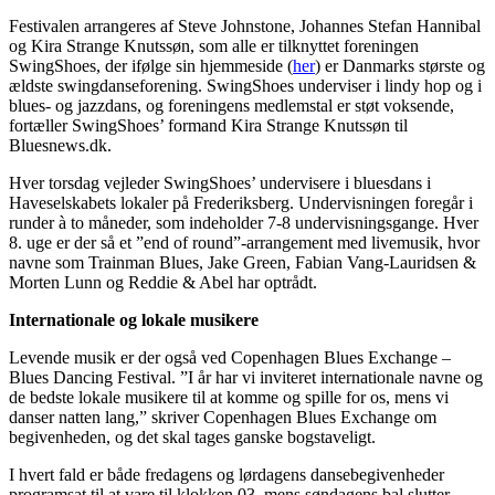
Festivalen arrangeres af Steve Johnstone, Johannes Stefan Hannibal
og Kira Strange Knutssøn, som alle er tilknyttet foreningen
SwingShoes, der ifølge sin hjemmeside (
her
) er Danmarks største og
ældste swingdanseforening. SwingShoes underviser i lindy hop og i
blues- og jazzdans, og foreningens medlemstal er støt voksende,
fortæller SwingShoes’ formand Kira Strange Knutssøn til
Bluesnews.dk.
Hver torsdag vejleder SwingShoes’ undervisere i bluesdans i
Haveselskabets lokaler på Frederiksberg. Undervisningen foregår i
runder à to måneder, som indeholder 7-8 undervisningsgange. Hver
8. uge er der så et ”end of round”-arrangement med livemusik, hvor
navne som Trainman Blues, Jake Green, Fabian Vang-Lauridsen &
Morten Lunn og Reddie & Abel har optrådt.
Internationale og lokale musikere
Levende musik er der også ved Copenhagen Blues Exchange –
Blues Dancing Festival. ”I år har vi inviteret internationale navne og
de bedste lokale musikere til at komme og spille for os, mens vi
danser natten lang,” skriver Copenhagen Blues Exchange om
begivenheden, og det skal tages ganske bogstaveligt.
I hvert fald er både fredagens og lørdagens dansebegivenheder
programsat til at vare til klokken 03, mens søndagens bal slutter