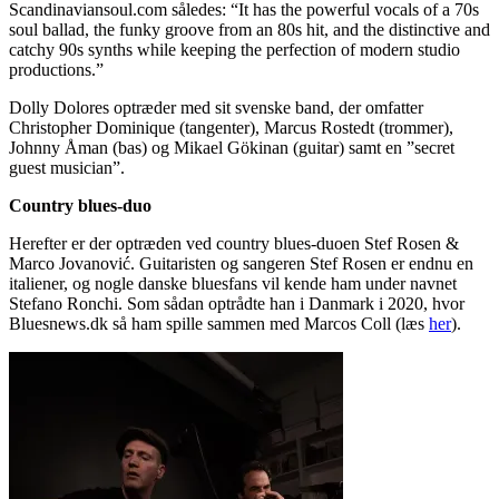
Scandinaviansoul.com således: “It has the powerful vocals of a 70s
soul ballad, the funky groove from an 80s hit, and the distinctive and
catchy 90s synths while keeping the perfection of modern studio
productions.”
Dolly Dolores optræder med sit svenske band, der omfatter
Christopher Dominique (tangenter), Marcus Rostedt (trommer),
Johnny Åman (bas) og Mikael Gökinan (guitar) samt en ”secret
guest musician”.
Country blues-duo
Herefter er der optræden ved country blues-duoen Stef Rosen &
Marco Jovanović. Guitaristen og sangeren Stef Rosen er endnu en
italiener, og nogle danske bluesfans vil kende ham under navnet
Stefano Ronchi. Som sådan optrådte han i Danmark i 2020, hvor
Bluesnews.dk så ham spille sammen med Marcos Coll (læs
her
).