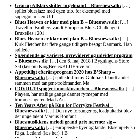
Grarup Allstars skifter orgelmand – Bluesnews.dk:
[…]
spillet bluesjazz med egen trio, for eksempel med
superguitaristen Uff
Blues Heaven er klar med plan B – Bluesnews.dk:
[…]
Travellin’ Brothers vandt European Blues Challenge i
Bruxelles i 201
Blues Heaven er klar med plan B – Bluesnews.dk:
[…]
Kirk Fletcher har flere gange tidligere besøgt Danmark. Han
spillede
Spændende og varieret, nyrevideret og udvidet program
– Bluesnews.dk:
[…] den 6. maj 2018 i Bygningens Store
Sal (læs om KingBee exBLUESive-arr
Appetitligt efterårsprogram 2020 hos B’Sharp –
Bluesnews.dk:
[…] spillede Jimmy Guldbæk blandt andet
sammen med tangent-troldmanden Ma
COVID-19 spøger i musikbranchen – Bluesnews.dk:
[…]
Players, har utallige gange dannet rytmepar med
trommeslageren Mads An
Ten Years After på Kun for Forrykte Festival –
Bluesnews.dk:
[…] Den nye forsanger og leadguitarist blev
det unge talent Marcus Bonfant
Bluesmusikkens melodi grand prix nærmer sig –
Bluesnews.dk:
[…] europæiske byer og lande. Eksempelvis i
Riga, Letland (læs her), i B