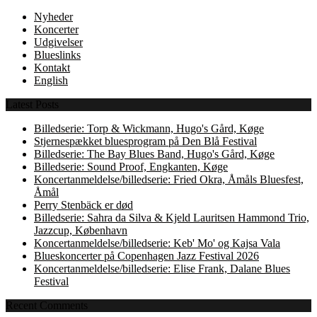
Nyheder
Koncerter
Udgivelser
Blueslinks
Kontakt
English
Latest Posts
Billedserie: Torp & Wickmann, Hugo's Gård, Køge
Stjernespækket bluesprogram på Den Blå Festival
Billedserie: The Bay Blues Band, Hugo's Gård, Køge
Billedserie: Sound Proof, Engkanten, Køge
Koncertanmeldelse/billedserie: Fried Okra, Åmåls Bluesfest,
Åmål
Perry Stenbäck er død
Billedserie: Sahra da Silva & Kjeld Lauritsen Hammond Trio,
Jazzcup, København
Koncertanmeldelse/billedserie: Keb' Mo' og Kajsa Vala
Blueskoncerter på Copenhagen Jazz Festival 2026
Koncertanmeldelse/billedserie: Elise Frank, Dalane Blues
Festival
Recent Comments