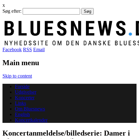
x
Søg efter:
Facebook
RSS
Email
Main menu
Skip to content
Forside
Udgivelser
Koncerter
Links
Om Bluesnews
English
Koncertkalender
Koncertanmeldelse/billedserie: Damer i