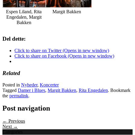
Espen Liland, Rita
Margit Bakken
Engedalen, Margit
Bakken
Del dette:
Click to share on Twitter (Opens in new window)
Click to share on Facebook (Opens in new window)
Related
Posted in
Nyheder
,
Koncerter
Tagged
Damer i Blues
,
Margit Bakken
,
Rita Engedalen
. Bookmark
the
permalink
.
Post navigation
← Previous
Next →
Categories