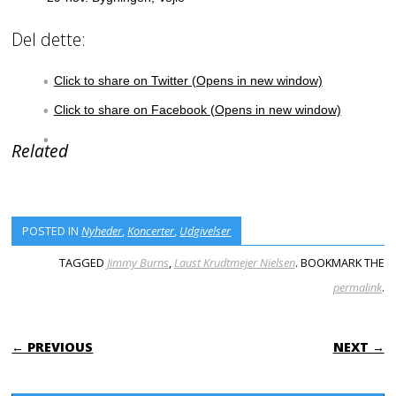
Del dette:
Click to share on Twitter (Opens in new window)
Click to share on Facebook (Opens in new window)
Related
POSTED IN
Nyheder
,
Koncerter
,
Udgivelser
TAGGED
Jimmy Burns
,
Laust Krudtmejer Nielsen
. BOOKMARK THE
permalink
.
POST NAVIGATION
← PREVIOUS
NEXT →