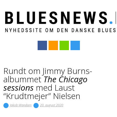
Main menu
Skip to content
Rundt om Jimmy Burns-
albummet
The Chicago
sessions
med Laust
“Krudtmejer” Nielsen
Jakob Wandam
20. august 2020