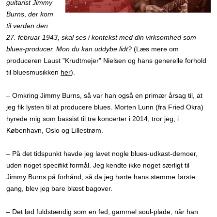
guitarist Jimmy
Burns
,
der kom
til verden den
27. februar 1943, skal ses i kontekst med din virksomhed som
blues-producer.
Mon du kan uddybe lidt?
(Læs mere om
produceren Laust ”Krudtmejer” Nielsen og hans generelle forhold
til bluesmusikken
her
).
– Omkring Jimmy Burns, så var han også en primær årsag til, at
jeg fik lysten til at producere blues. Morten Lunn (fra Fried Okra)
hyrede mig som bassist til tre koncerter i 2014, tror jeg, i
København, Oslo og Lillestrøm.
– På det tidspunkt havde jeg lavet nogle blues-udkast-demoer,
uden noget specifikt formål. Jeg kendte ikke noget særligt til
Jimmy Burns på forhånd, så da jeg hørte hans stemme første
gang, blev jeg bare blæst bagover.
– Det lød fuldstændig som en fed, gammel soul-plade, når han