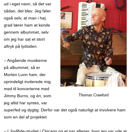
ud i eget navn, så det var
sådan, det blev. Jeg føler
også selv, at man i høj
grad lærer ham at kende
gennem albummet, selv
om jeg har sat et stort
aftryk på lydsiden.
– Angående musikerne
på albummet, så er
Morten Lunn ham, der
oprindeligt inviterede mig
med til koncerterne med
Thomas Crawfurd
Jimmy Burns, og én, som
jeg altid har syntes, var
superfed og dygtig. Derfor var det også naturligt at involvere ham
som en del af projektet.
– I JoyRide-studiet i Chicago og et par aftener, hvor jeg var ude at