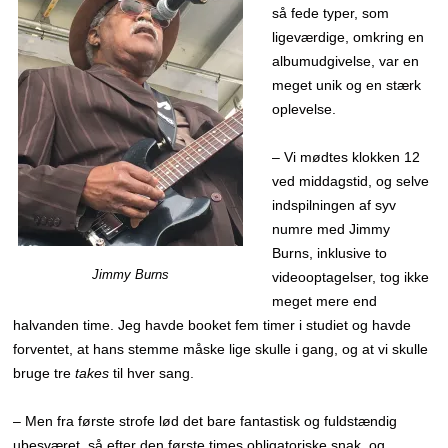
så fede typer, som
ligeværdige, omkring en
albumudgivelse, var en
meget unik og en stærk
oplevelse.
– Vi mødtes klokken 12
ved middagstid, og selve
indspilningen af syv
numre med Jimmy
Burns, inklusive to
Jimmy Burns
videooptagelser, tog ikke
meget mere end
halvanden time. Jeg havde booket fem timer i studiet og havde
forventet, at hans stemme måske lige skulle i gang, og at vi skulle
bruge tre
takes
til hver sang.
– Men fra første strofe lød det bare fantastisk og fuldstændig
ubesværet, så efter den første times obligatoriske snak, og