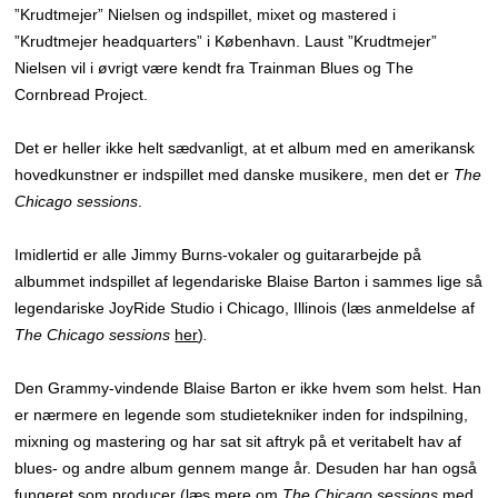
”Krudtmejer” Nielsen og indspillet, mixet og mastered i
”Krudtmejer headquarters” i København. Laust ”Krudtmejer”
Nielsen vil i øvrigt være kendt fra Trainman Blues og The
Cornbread Project.
Det er heller ikke helt sædvanligt, at et album med en amerikansk
hovedkunstner er indspillet med danske musikere, men det er
The
Chicago sessions
.
Imidlertid er alle Jimmy Burns-vokaler og guitararbejde på
albummet indspillet af legendariske Blaise Barton i sammes lige så
legendariske JoyRide Studio i Chicago, Illinois (læs anmeldelse af
The Chicago sessions
her
)
.
Den Grammy-vindende Blaise Barton er ikke hvem som helst. Han
er nærmere en legende som studietekniker inden for indspilning,
mixning og mastering og har sat sit aftryk på et veritabelt hav af
blues- og andre album gennem mange år. Desuden har han også
fungeret som producer (læs mere om
The Chicago sessions
med