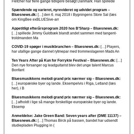
Fletcher har flere gange tidligere besøgt Danmark. Han spillede
Spændende og varieret, nyrevideret og udvidet program –
Bluesnews.dk:
[…] den 6. maj 2018 i Bygningens Store Sal (læs
om KingBee exBLUESive-arr
Appetitligt efterårsprogram 2020 hos B’Sharp – Bluesnews.dk:
[…] spillede Jimmy Guldbæk blandt andet sammen med tangent-
troldmanden Ma
COVID-19 spøger i musikbranchen – Bluesnews.dk:
[…] Players,
har utallige gange dannet rytmepar med trommeslageren Mads An
Ten Years After på Kun for Forrykte Festival – Bluesnews.dk:
[…]
Den nye forsanger og leadguitarist blev det unge talent Marcus
Bonfant
Bluesmusikkens melodi grand prix nærmer sig – Bluesnews.dk:
[…] europæiske byer og lande. Eksempelvis i Riga, Letland (læs
her), i B
Bluesmusikkens melodi grand prix nærmer sig – Bluesnews.dk:
[…] afholdt i lige så mange forskellige europæiske byer og lande.
Eksemp
Anmeldelse: Jake Green Band: Seven years after (DME 11137) –
Bluesnews.dk:
[…] Thomas Birck på bassen, bandet har udsendt
studiepladen Plugging in (