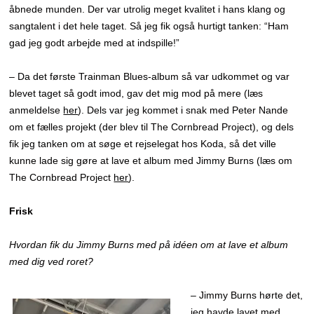
åbnede munden. Der var utrolig meget kvalitet i hans klang og
sangtalent i det hele taget. Så jeg fik også hurtigt tanken: “Ham
gad jeg godt arbejde med at indspille!”
– Da det første Trainman Blues-album så var udkommet og var
blevet taget så godt imod, gav det mig mod på mere (læs
anmeldelse
her
). Dels var jeg kommet i snak med Peter Nande
om et fælles projekt (der blev til The Cornbread Project), og dels
fik jeg tanken om at søge et rejselegat hos Koda, så det ville
kunne lade sig gøre at lave et album med Jimmy Burns (læs om
The Cornbread Project
her
).
Frisk
Hvordan fik du Jimmy Burns med på idéen om at lave et album
med dig ved roret?
– Jimmy Burns hørte det,
jeg havde lavet med