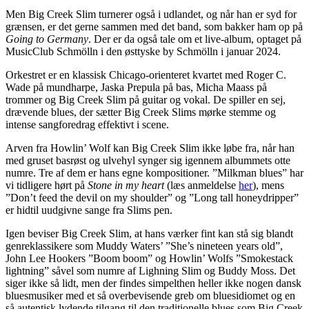
Men Big Creek Slim turnerer også i udlandet, og når han er syd for
grænsen, er det gerne sammen med det band, som bakker ham op på
Going to Germany
. Der er da også tale om et live-album, optaget på
MusicClub Schmölln i den østtyske by Schmölln i januar 2024.
Orkestret er en klassisk Chicago-orienteret kvartet med Roger C.
Wade på mundharpe, Jaska Prepula på bas, Micha Maass på
trommer og Big Creek Slim på guitar og vokal. De spiller en sej,
drævende blues, der sætter Big Creek Slims mørke stemme og
intense sangforedrag effektivt i scene.
Arven fra Howlin’ Wolf kan Big Creek Slim ikke løbe fra, når han
med gruset basrøst og ulvehyl synger sig igennem albummets otte
numre. Tre af dem er hans egne kompositioner. ”Milkman blues” har
vi tidligere hørt på
Stone in my heart
(læs anmeldelse
her
), mens
”Don’t feed the devil on my shoulder” og ”Long tall honeydripper”
er hidtil uudgivne sange fra Slims pen.
Igen beviser Big Creek Slim, at hans værker fint kan stå sig blandt
genreklassikere som Muddy Waters’ ”She’s nineteen years old”,
John Lee Hookers ”Boom boom” og Howlin’ Wolfs ”Smokestack
lightning” såvel som numre af Lighning Slim og Buddy Moss. Det
siger ikke så lidt, men der findes simpelthen heller ikke nogen dansk
bluesmusiker med et så overbevisende greb om bluesidiomet og en
så autentisk lydende tilgang til den traditionelle blues som Big Creek