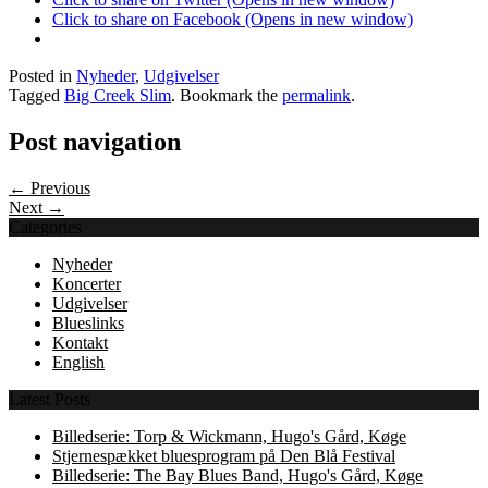
Click to share on Facebook (Opens in new window)
Posted in
Nyheder
,
Udgivelser
Tagged
Big Creek Slim
. Bookmark the
permalink
.
Post navigation
← Previous
Next →
Categories
Nyheder
Koncerter
Udgivelser
Blueslinks
Kontakt
English
Latest Posts
Billedserie: Torp & Wickmann, Hugo's Gård, Køge
Stjernespækket bluesprogram på Den Blå Festival
Billedserie: The Bay Blues Band, Hugo's Gård, Køge