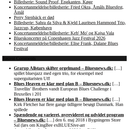
Billedserie: Sound Proof, Engkanten, Køge
Koncertanmeldelse/billedserie: Fried Okra, Åmåls Bluesfest,
Åmål
Perry Stenbäck er død
Billedserie: Sahra da Silva & Kjeld Lauritsen Hammond Trio,
Jazzcup, København
Koncertanmeldelse/billedserie: Keb' Mo' og Kajsa Vala
Blueskoncerter på Copenhagen Jazz Festival 2026
Koncertanmeldelse/billedserie: Elise Frank, Dalane Blues
Festival
Recent Comments
Grarup Allstars skifter orgelmand – Bluesnews.dk:
[…]
spillet bluesjazz med egen trio, for eksempel med
superguitaristen Uff
Blues Heaven er klar med plan B – Bluesnews.dk:
[…]
Travellin’ Brothers vandt European Blues Challenge i
Bruxelles i 201
Blues Heaven er klar med plan B – Bluesnews.dk:
[…]
Kirk Fletcher har flere gange tidligere besøgt Danmark. Han
spillede
Spændende og varieret, nyrevideret og udvidet program
– Bluesnews.dk:
[…] den 6. maj 2018 i Bygningens Store
Sal (læs om KingBee exBLUESive-arr