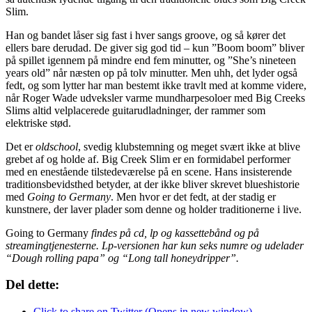
Slim.
Han og bandet låser sig fast i hver sangs groove, og så kører det
ellers bare derudad. De giver sig god tid – kun ”Boom boom” bliver
på spillet igennem på mindre end fem minutter, og ”She’s nineteen
years old” når næsten op på tolv minutter. Men uhh, det lyder også
fedt, og som lytter har man bestemt ikke travlt med at komme videre,
når Roger Wade udveksler varme mundharpesoloer med Big Creeks
Slims altid velplacerede guitarudladninger, der rammer som
elektriske stød.
Det er
oldschool
, svedig klubstemning og meget svært ikke at blive
grebet af og holde af. Big Creek Slim er en formidabel performer
med en enestående tilstedeværelse på en scene. Hans insisterende
traditionsbevidsthed betyder, at der ikke bliver skrevet blueshistorie
med
Going to Germany
. Men hvor er det fedt, at der stadig er
kunstnere, der laver plader som denne og holder traditionerne i live.
Going to Germany
findes på cd, lp og kassettebånd og på
streamingtjenesterne. Lp-versionen har kun seks numre og udelader
“Dough rolling papa” og “Long tall honeydripper”.
Del dette:
Click to share on Twitter (Opens in new window)