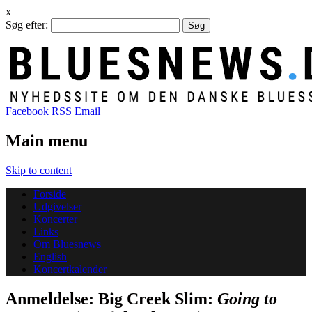
x
Søg efter:
Facebook
RSS
Email
Main menu
Skip to content
Forside
Udgivelser
Koncerter
Links
Om Bluesnews
English
Koncertkalender
Anmeldelse: Big Creek Slim:
Going to