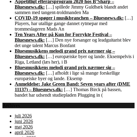
Appetitligt efterårsprogram 2020 hos B’Sharp –
Bluesnews.dk:
[…] spillede Jimmy Guldbæk blandt andet
sammen med tangent-troldmanden Ma
COVID-19 spøger i musikbranchen – Bluesnews.dk:
[…]
Players, har utallige gange dannet rytmepar med
trommeslageren Mads An
Ten Years After på Kun for Forrykte Festival –
Bluesnews.dk:
[…] Den nye forsanger og leadguitarist blev
det unge talent Marcus Bonfant
Bluesmusikkens melodi grand prix nærmer sig –
Bluesnews.dk:
[…] europæiske byer og lande. Eksempelvis i
Riga, Letland (læs her), i B
Bluesmusikkens melodi grand prix nærmer sig –
Bluesnews.dk:
[…] afholdt i lige så mange forskellige
europæiske byer og lande. Eksemp
Anmeldelse: Jake Green Band: Seven years after (DME
11137) – Bluesnews.dk:
[…] Thomas Birck på bassen,
bandet har udsendt studiepladen Plugging in (
Archives
juli 2026
juni 2026
maj 2026
april 2026