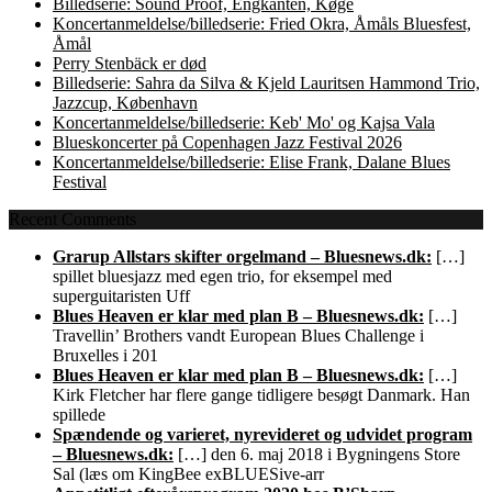
Billedserie: Sound Proof, Engkanten, Køge
Koncertanmeldelse/billedserie: Fried Okra, Åmåls Bluesfest,
Åmål
Perry Stenbäck er død
Billedserie: Sahra da Silva & Kjeld Lauritsen Hammond Trio,
Jazzcup, København
Koncertanmeldelse/billedserie: Keb' Mo' og Kajsa Vala
Blueskoncerter på Copenhagen Jazz Festival 2026
Koncertanmeldelse/billedserie: Elise Frank, Dalane Blues
Festival
Recent Comments
Grarup Allstars skifter orgelmand – Bluesnews.dk:
[…]
spillet bluesjazz med egen trio, for eksempel med
superguitaristen Uff
Blues Heaven er klar med plan B – Bluesnews.dk:
[…]
Travellin’ Brothers vandt European Blues Challenge i
Bruxelles i 201
Blues Heaven er klar med plan B – Bluesnews.dk:
[…]
Kirk Fletcher har flere gange tidligere besøgt Danmark. Han
spillede
Spændende og varieret, nyrevideret og udvidet program
– Bluesnews.dk:
[…] den 6. maj 2018 i Bygningens Store
Sal (læs om KingBee exBLUESive-arr