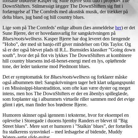
fortsatte brødrene Kasper og Sune Bjerre som duo i projektet The
DownShifters. Stilmæssigt lægger The DownShifters sig fint i
forlængelse af The Cornfeds med akustisk musik, der trækker på
delta blues, jug band og hill country blues.
Lige som på The Cornfeds’ enlige album (læs anmeldelse
her
) er det
Sune Bjerre, der er hovedansvarlig for sangskrivningen på
Blues/roots/wellness
. Kasper Bjerre har dog leveret den fængende
”Hobo”, der med sit banjo-riff giver mindelser om Otis Taylor. Og
så er der også blevet plads til R.L. Burnsides klassiker ”Going down
south”, hvor det på flot vis lykkes The DownShifters at kombinere
hill country bluesens ind-til-benet-energi med en lys, opløftende
tone, der leder tankerne mod Piedmont blues.
Det er symptomatisk for
Blues/roots/wellness
og forklarer måske
også albummets titel: Sangskrivningen tager helt klart udgangspunkt
i en Mississippi-bluestradition, som ofte kan være dyster og meget
intens, men hos The DownShifters er der en åbenlys spilleglæde,
som forplanter sig i albummets virtuelle riller sammen med det evige
glimt i øjet, man finder hos brødrene Bjerre.
Humoren skinner også igennem i teksterne, hvor for eksempel en
oplevelse i Storegade i duoens hjemby Randers er blevet til ”Big
Street blues”. Mere sort er humoren i ”Stalkin’ blues”, der fortælles
fra stalkerens synsvinkel – med ledsagelse af bidende, Muddy
Waters-agtig
slide
-guitar.