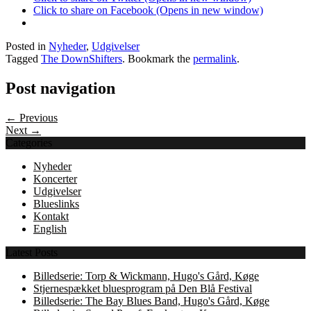
Click to share on Facebook (Opens in new window)
Posted in
Nyheder
,
Udgivelser
Tagged
The DownShifters
. Bookmark the
permalink
.
Post navigation
← Previous
Next →
Categories
Nyheder
Koncerter
Udgivelser
Blueslinks
Kontakt
English
Latest Posts
Billedserie: Torp & Wickmann, Hugo's Gård, Køge
Stjernespækket bluesprogram på Den Blå Festival
Billedserie: The Bay Blues Band, Hugo's Gård, Køge