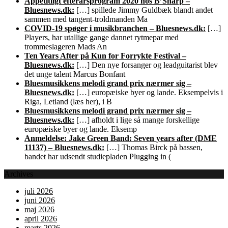
Appetitligt efterårsprogram 2020 hos B’Sharp –
Bluesnews.dk:
[…] spillede Jimmy Guldbæk blandt andet
sammen med tangent-troldmanden Ma
COVID-19 spøger i musikbranchen – Bluesnews.dk:
[…]
Players, har utallige gange dannet rytmepar med
trommeslageren Mads An
Ten Years After på Kun for Forrykte Festival –
Bluesnews.dk:
[…] Den nye forsanger og leadguitarist blev
det unge talent Marcus Bonfant
Bluesmusikkens melodi grand prix nærmer sig –
Bluesnews.dk:
[…] europæiske byer og lande. Eksempelvis i
Riga, Letland (læs her), i B
Bluesmusikkens melodi grand prix nærmer sig –
Bluesnews.dk:
[…] afholdt i lige så mange forskellige
europæiske byer og lande. Eksemp
Anmeldelse: Jake Green Band: Seven years after (DME
11137) – Bluesnews.dk:
[…] Thomas Birck på bassen,
bandet har udsendt studiepladen Plugging in (
Archives
juli 2026
juni 2026
maj 2026
april 2026
marts 2026