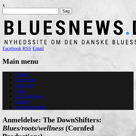
x
Søg
efter:
Facebook
RSS
Email
Main menu
Skip
Forside
to
Udgivelser
content
Koncerter
Links
Om Bluesnews
English
Koncertkalender
Anmeldelse: The DownShifters:
Blues/roots/wellness
(Cornfed