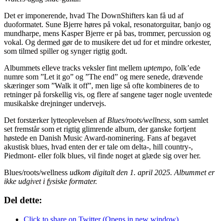
Det er imponerende, hvad The DownShifters kan få ud af
duoformatet. Sune Bjerre høres på vokal, resonatorguitar, banjo og
mundharpe, mens Kasper Bjerre er på bas, trommer, percussion og
vokal. Og dermed gør de to musikere det ud for et mindre orkester,
som tilmed spiller og synger rigtig godt.
Albummets elleve tracks veksler fint mellem
uptempo
, folk’ede
numre som ”Let it go” og ”The end” og mere senede, drævende
skæringer som ”Walk it off”, men lige så ofte kombineres de to
retninger på forskellig vis, og flere af sangene tager nogle uventede
musikalske drejninger undervejs.
Det forstærker lytteoplevelsen af
Blues/roots/wellness
, som samlet
set fremstår som et rigtig glimrende album, der ganske fortjent
høstede en Danish Music Award-nominering. Fans af begavet
akustisk blues, hvad enten der er tale om delta-, hill country-,
Piedmont- eller folk blues, vil finde noget at glæde sig over her.
Blues/roots/wellness
udkom digitalt den 1. april 2025. Albummet er
ikke udgivet i fysiske formater.
Del dette:
Click to share on Twitter (Opens in new window)