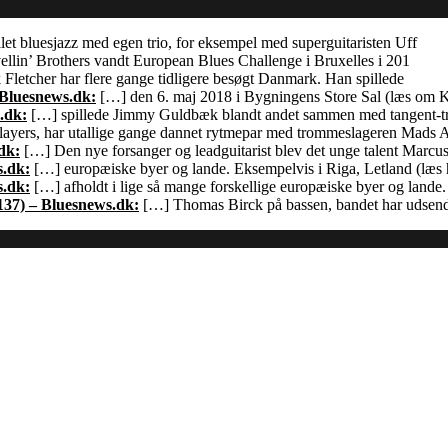
let bluesjazz med egen trio, for eksempel med superguitaristen Uff
llin’ Brothers vandt European Blues Challenge i Bruxelles i 201
Fletcher har flere gange tidligere besøgt Danmark. Han spillede
 Bluesnews.dk:
[…] den 6. maj 2018 i Bygningens Store Sal (læs om
.dk:
[…] spillede Jimmy Guldbæk blandt andet sammen med tangent-
ayers, har utallige gange dannet rytmepar med trommeslageren Mads 
dk:
[…] Den nye forsanger og leadguitarist blev det unge talent Marcu
s.dk:
[…] europæiske byer og lande. Eksempelvis i Riga, Letland (læs h
s.dk:
[…] afholdt i lige så mange forskellige europæiske byer og land
137) – Bluesnews.dk:
[…] Thomas Birck på bassen, bandet har udsendt