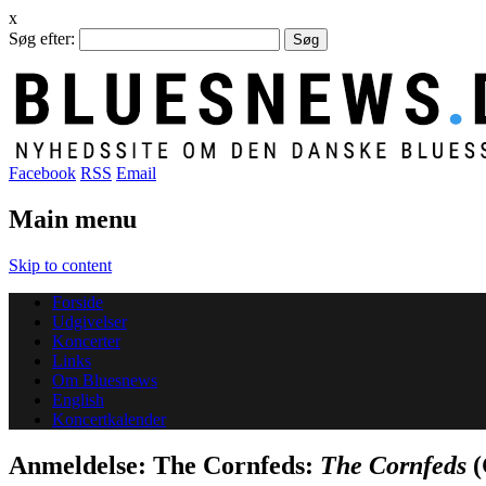
x
Søg efter:
Facebook
RSS
Email
Main menu
Skip to content
Forside
Udgivelser
Koncerter
Links
Om Bluesnews
English
Koncertkalender
Anmeldelse: The Cornfeds:
The Cornfeds
(