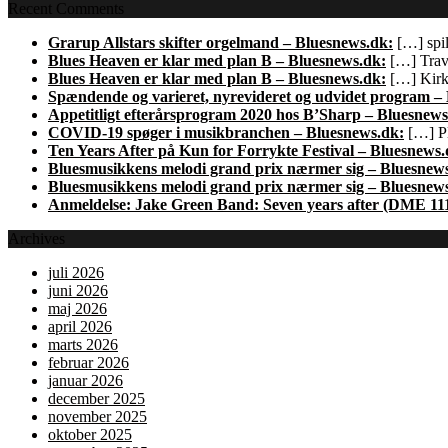
Recent Comments
Grarup Allstars skifter orgelmand – Bluesnews.dk:
[…] spil
Blues Heaven er klar med plan B – Bluesnews.dk:
[…] Trave
Blues Heaven er klar med plan B – Bluesnews.dk:
[…] Kirk 
Spændende og varieret, nyrevideret og udvidet program –
Appetitligt efterårsprogram 2020 hos B’Sharp – Bluesnews
COVID-19 spøger i musikbranchen – Bluesnews.dk:
[…] Pl
Ten Years After på Kun for Forrykte Festival – Bluesnews.
Bluesmusikkens melodi grand prix nærmer sig – Bluesnew
Bluesmusikkens melodi grand prix nærmer sig – Bluesnew
Anmeldelse: Jake Green Band: Seven years after (DME 11
Archives
juli 2026
juni 2026
maj 2026
april 2026
marts 2026
februar 2026
januar 2026
december 2025
november 2025
oktober 2025