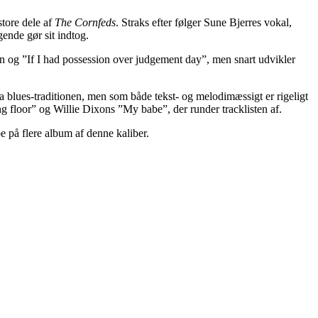
store dele af
The Cornfeds
. Straks efter følger Sune Bjerres vokal,
ende gør sit indtog.
nson og ”If I had possession over judgement day”, men snart udvikler
 blues-traditionen, men som både tekst- og melodimæssigt er rigeligt
ing floor” og Willie Dixons ”My babe”, der runder tracklisten af.
 på flere album af denne kaliber.