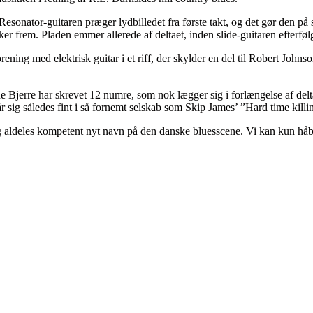
 Resonator-guitaren præger lydbilledet fra første takt, og det gør den på 
r frem. Pladen emmer allerede af deltaet, inden slide-guitaren efterfølg
rening med elektrisk guitar i et riff, der skylder en del til Robert Joh
Bjerre har skrevet 12 numre, som nok lægger sig i forlængelse af delta
år sig således fint i så fornemt selskab som Skip James’ ”Hard time kill
aldeles kompetent nyt navn på den danske bluesscene. Vi kan kun håbe