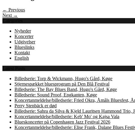
← Previous
Next →
Categories
Nyheder
Koncerter
Udgivelser
Blueslinks
Kontakt
English
Latest Posts
Billedserie: Torp & Wickmann, Hugo's Gård, Køge
Stjernespækket bluesprogram på Den Blå Festival
Billedserie: The Bay Blues Band, Hugo's Gård, Køge
Billedserie: Sound Proof, Engkanten, Køge
Koncertanmeldelse/billedserie: Fried Okra, Åmåls Bluesfest, 
Perry Stenbäck er død
Billedserie: Sahra da Silva & Kjeld Lauritsen Hammond Trio,
Koncertanmeldelse/billedserie: Keb' Mo' og Kajsa Vala
Blueskoncerter på Copenhagen Jazz Festival 2026
Koncertanmeldelse/billedserie: Elise Frank, Dalane Blues Festi