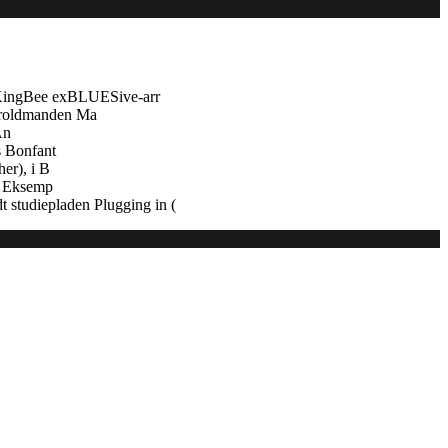
 KingBee exBLUESive-arr
troldmanden Ma
An
s Bonfant
er), i B
e. Eksemp
 studiepladen Plugging in (