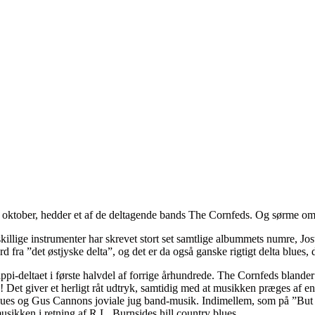
il oktober, hedder et af de deltagende bands The Cornfeds. Og sørme om
skillige instrumenter har skrevet stort set samtlige albummets numre, J
ra ”det østjyske delta”, og det er da også ganske rigtigt delta blues,
pi-deltaet i første halvdel af forrige århundrede. The Cornfeds blander
Det giver et herligt råt udtryk, samtidig med at musikken præges af e
 blues og Gus Cannons joviale jug band-musik. Indimellem, som på ”But
sikken i retning af R.L. Burnsides hill country blues.