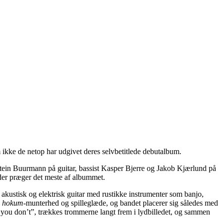
 ikke de netop har udgivet deres selvbetitlede debutalbum.
ostein Buurmann på guitar, bassist Kasper Bjerre og Jakob Kjærlund på
 der præger det meste af albummet.
 akustisk og elektrisk guitar med rustikke instrumenter som banjo,
n
hokum
-munterhed og spilleglæde, og bandet placerer sig således med
 you don’t”, trækkes trommerne langt frem i lydbilledet, og sammen