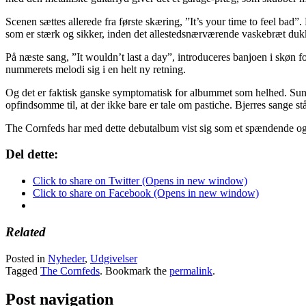
Scenen sættes allerede fra første skæring, ”It’s your time to feel bad”.
som er stærk og sikker, inden det allestedsnærværende vaskebræt dukke
På næste sang, ”It wouldn’t last a day”, introduceres banjoen i skøn fo
nummerets melodi sig i en helt ny retning.
Og det er faktisk ganske symptomatisk for albummet som helhed. Sune 
opfindsomme til, at der ikke bare er tale om pastiche. Bjerres sange st
The Cornfeds har med dette debutalbum vist sig som et spændende og 
Del dette:
Click to share on Twitter (Opens in new window)
Click to share on Facebook (Opens in new window)
Related
Posted in
Nyheder
,
Udgivelser
Tagged
The Cornfeds
. Bookmark the
permalink
.
Post navigation