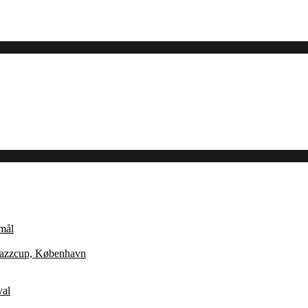
Åmål
 Jazzcup, København
val