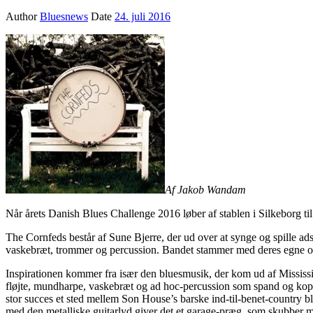
Author
Bluesnews
Date
24. juli 2016
Af Jakob Wandam
Når årets Danish Blues Challenge 2016 løber af stablen i Silkeborg t
The Cornfeds består af Sune Bjerre, der ud over at synge og spille ad
vaskebræt, trommer og percussion. Bandet stammer med deres egne ord f
Inspirationen kommer fra især den bluesmusik, der kom ud af Mississip
fløjte, mundharpe, vaskebræt og ad hoc-percussion som spand og kop! 
stor succes et sted mellem Son House’s barske ind-til-benet-country
med den metalliske guitarlyd giver det et garage-præg, som skubber mu