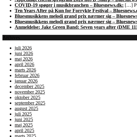
COVID-19 spøger i musikbranchen – Bluesnews.dk:
[…] Pl
Ten Years After på Kun for Forrykte Festival – Bluesnews.
Bluesmusikkens melodi grand prix nærmer sig – Bluesnew
Bluesmusikkens melodi grand prix nærmer sig – Bluesnew
Anmeldelse: Jake Green Band: Seven years after (DME 11
Archives
juli 2026
juni 2026
maj 2026
april 2026
marts 2026
februar 2026
januar 2026
december 2025
november 2025
oktober 2025
september 2025
august 2025
juli 2025
juni 2025
maj 2025
april 2025
marts 2025