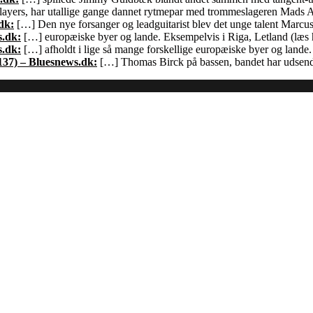
ayers, har utallige gange dannet rytmepar med trommeslageren Mads 
dk:
[…] Den nye forsanger og leadguitarist blev det unge talent Marcu
s.dk:
[…] europæiske byer og lande. Eksempelvis i Riga, Letland (læs h
s.dk:
[…] afholdt i lige så mange forskellige europæiske byer og land
137) – Bluesnews.dk:
[…] Thomas Birck på bassen, bandet har udsendt