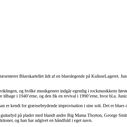
ræsenterer Blueskartellet lidt af en blueslegende på KulisseLageret. J
viklingen, og hvilke musikgenrer indgår egentlig i rockmusikkens første,
 tilbage i 1940’erne, og den fik en revival i 1990’erne, hvor bl.a. Jun
han er kendt for grænsebrydende improvisation i sine soli. Det er blues
egne guitarlyd på plader med blandt andre Big Mama Thorton, George S
ioner, og han har udgivet en håndfuld i eget navn.