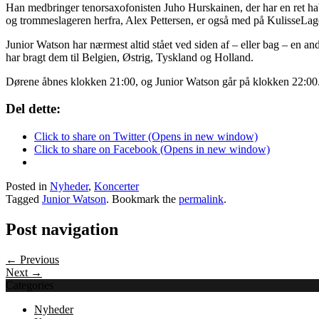
Han medbringer tenorsaxofonisten Juho Hurskainen, der har en ret hab
og trommeslageren herfra, Alex Pettersen, er også med på KulisseLag
Junior Watson har nærmest altid stået ved siden af – eller bag – en ande
har bragt dem til Belgien, Østrig, Tyskland og Holland.
Dørene åbnes klokken 21:00, og Junior Watson går på klokken 22:00. E
Del dette:
Click to share on Twitter (Opens in new window)
Click to share on Facebook (Opens in new window)
Posted in
Nyheder
,
Koncerter
Tagged
Junior Watson
. Bookmark the
permalink
.
Post navigation
← Previous
Next →
Categories
Nyheder