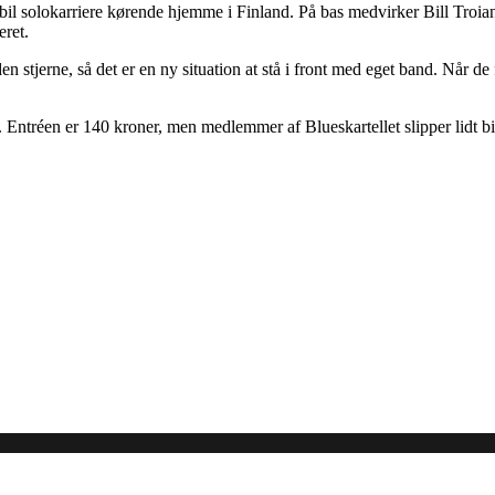
il solokarriere kørende hjemme i Finland. På bas medvirker Bill Troian
eret.
n stjerne, så det er en ny situation at stå i front med eget band. Når de
ntréen er 140 kroner, men medlemmer af Blueskartellet slipper lidt bil