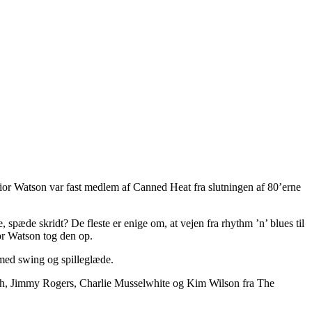
unior Watson var fast medlem af Canned Heat fra slutningen af 80’erne
 spæde skridt? De fleste er enige om, at vejen fra rhythm ’n’ blues til
ior Watson tog den op.
 med swing og spilleglæde.
mith, Jimmy Rogers, Charlie Musselwhite og Kim Wilson fra The