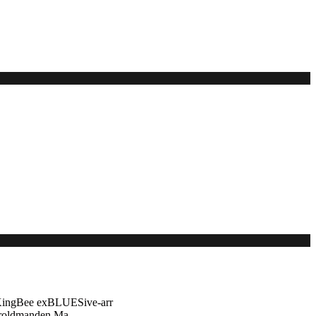
 KingBee exBLUESive-arr
troldmanden Ma