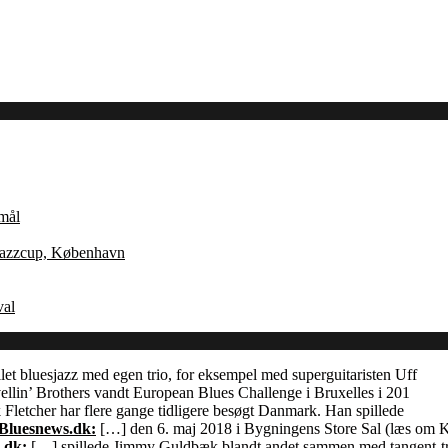
Åmål
 Jazzcup, København
val
let bluesjazz med egen trio, for eksempel med superguitaristen Uff
llin’ Brothers vandt European Blues Challenge i Bruxelles i 201
Fletcher har flere gange tidligere besøgt Danmark. Han spillede
 Bluesnews.dk:
[…] den 6. maj 2018 i Bygningens Store Sal (læs om
.dk:
[…] spillede Jimmy Guldbæk blandt andet sammen med tangent-