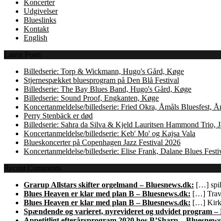
Koncerter
Udgivelser
Blueslinks
Kontakt
English
Latest Posts
Billedserie: Torp & Wickmann, Hugo's Gård, Køge
Stjernespækket bluesprogram på Den Blå Festival
Billedserie: The Bay Blues Band, Hugo's Gård, Køge
Billedserie: Sound Proof, Engkanten, Køge
Koncertanmeldelse/billedserie: Fried Okra, Åmåls Bluesfest, 
Perry Stenbäck er død
Billedserie: Sahra da Silva & Kjeld Lauritsen Hammond Trio,
Koncertanmeldelse/billedserie: Keb' Mo' og Kajsa Vala
Blueskoncerter på Copenhagen Jazz Festival 2026
Koncertanmeldelse/billedserie: Elise Frank, Dalane Blues Festi
Recent Comments
Grarup Allstars skifter orgelmand – Bluesnews.dk:
[…] spil
Blues Heaven er klar med plan B – Bluesnews.dk:
[…] Trave
Blues Heaven er klar med plan B – Bluesnews.dk:
[…] Kirk 
Spændende og varieret, nyrevideret og udvidet program –
Appetitligt efterårsprogram 2020 hos B’Sharp – Bluesnews