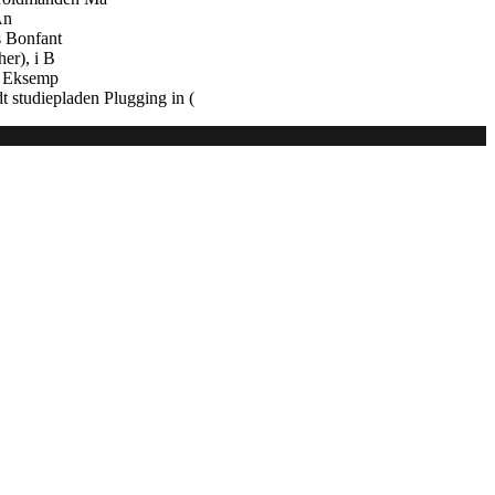
An
s Bonfant
er), i B
e. Eksemp
 studiepladen Plugging in (