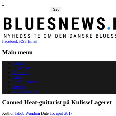
x
Søg
efter:
Facebook
RSS
Email
Main menu
Skip
Forside
to
Udgivelser
content
Koncerter
Links
Om Bluesnews
English
Koncertkalender
Canned Heat-guitarist på KulisseLageret
Author
Jakob Wandam
Date
15. april 2017