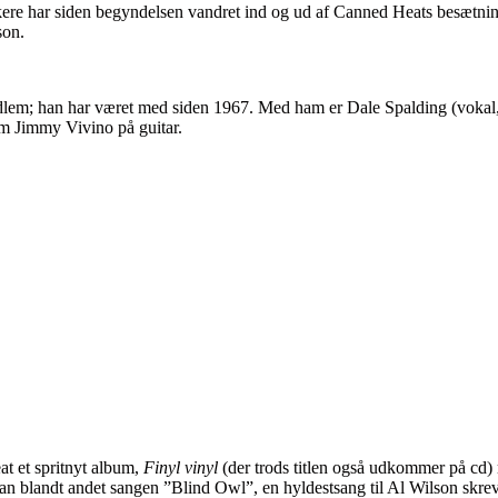
kere har siden begyndelsen vandret ind og ud af Canned Heats besætnin
son.
edlem; han har været med siden 1967. Med ham er Dale Spalding (vokal
lem Jimmy Vivino på guitar.
t et spritnyt album,
Finyl vinyl
(der trods titlen også udkommer på cd) 
an blandt andet sangen ”Blind Owl”, en hyldestsang til Al Wilson skre