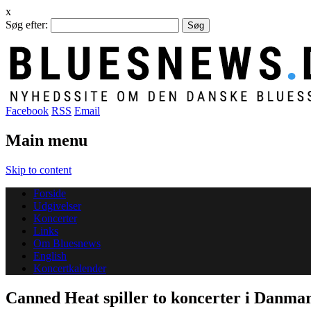
x
Søg efter:
Facebook
RSS
Email
Main menu
Skip to content
Forside
Udgivelser
Koncerter
Links
Om Bluesnews
English
Koncertkalender
Canned Heat spiller to koncerter i Danma