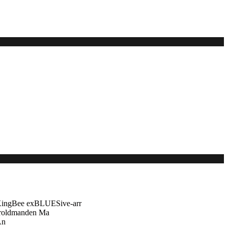
 KingBee exBLUESive-arr
troldmanden Ma
An