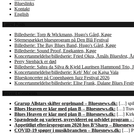
Blueslinks
Kontakt
English
Latest Posts
Billedserie: Torp & Wickmann, Hugo's Gård, Køge
Stjernespækket bluesprogram på Den Blå Festival
Billedserie: The Bay Blues Band, Hugo's Gård, Køge
Billedserie: Sound Proof, Engkanten, Køge
Koncertanmeldelse/billedserie: Fried Okra, Åmåls Bluesfest, 
Perry Stenbäck er død
Billedserie: Sahra da Silva & Kjeld Lauritsen Hammond Trio,
Koncertanmeldelse/billedserie: Keb' Mo' og Kajsa Vala
Blueskoncerter på Copenhagen Jazz Festival 2026
Koncertanmeldelse/billedserie: Elise Frank, Dalane Blues Festi
Recent Comments
Grarup Allstars skifter orgelmand – Bluesnews.dk:
[…] spil
Blues Heaven er klar med plan B – Bluesnews.dk:
[…] Trave
Blues Heaven er klar med plan B – Bluesnews.dk:
[…] Kirk 
Spændende og varieret, nyrevideret og udvidet program –
Appetitligt efterårsprogram 2020 hos B’Sharp – Bluesnews
COVID-19 spøger i musikbranchen – Bluesnews.dk:
[…] Pl