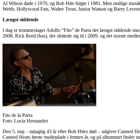
Al Wilson døde i 1970, og Bob Hite fulgte i 1981. Men utallige musi
Webb, Hollywood Fats, Walter Trout, Junior Watson og Barry Leven
Længst siddende
I dag er trommeslager Adolfo “Fito” de Parra det længst siddende m
2008, Rick Reed (bas), der sluttede sig til i 2009, og det nyeste med
Fito de la Parra
Foto: Lucia Hernandez
Den 5. maj – nøjagtig 43 år efter Bob Hites død – udgiver Canned Hea
Canned Heats første studieplade i femten år, og på albummet finder m