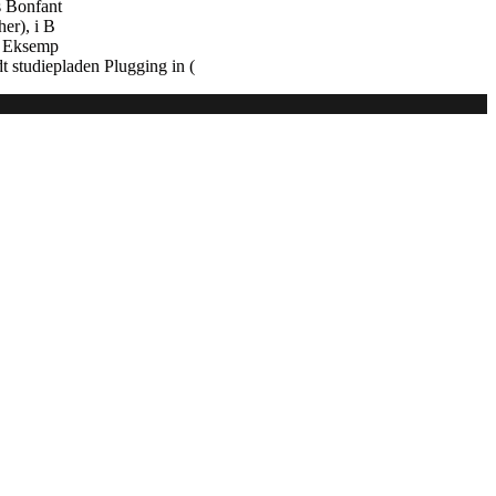
s Bonfant
er), i B
e. Eksemp
 studiepladen Plugging in (