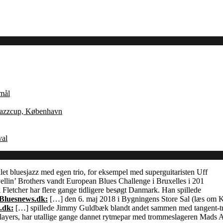
Åmål
 Jazzcup, København
val
let bluesjazz med egen trio, for eksempel med superguitaristen Uff
llin’ Brothers vandt European Blues Challenge i Bruxelles i 201
Fletcher har flere gange tidligere besøgt Danmark. Han spillede
 Bluesnews.dk:
[…] den 6. maj 2018 i Bygningens Store Sal (læs om
.dk:
[…] spillede Jimmy Guldbæk blandt andet sammen med tangent-
ayers, har utallige gange dannet rytmepar med trommeslageren Mads 