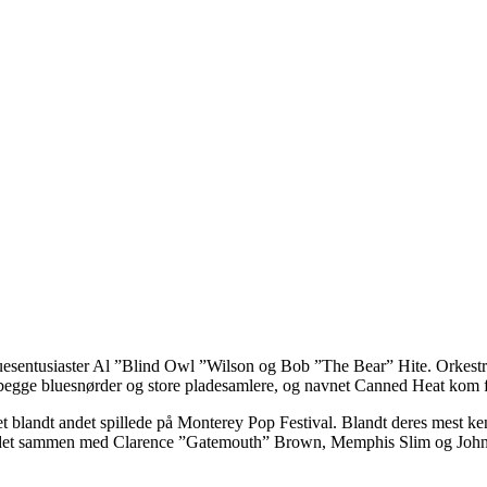
luesentusiaster Al ”Blind Owl ”Wilson og Bob ”The Bear” Hite. Orkestre
ar begge bluesnørder og store pladesamlere, og navnet Canned Heat kom
blandt andet spillede på Monterey Pop Festival. Blandt deres mest ke
arbejdet sammen med Clarence ”Gatemouth” Brown, Memphis Slim og Joh