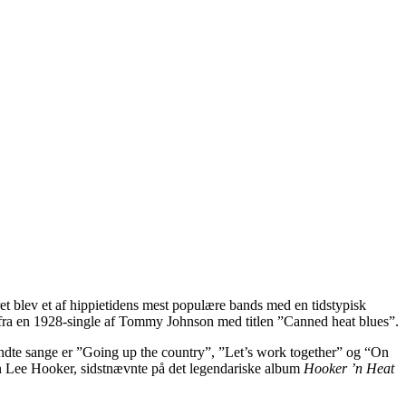
t blev et af hippietidens mest populære bands med en tidstypisk
 fra en 1928-single af Tommy Johnson med titlen ”Canned heat blues”.
ndte sange er ”Going up the country”, ”Let’s work together” og “On
n Lee Hooker, sidstnævnte på det legendariske album
Hooker ’n Heat