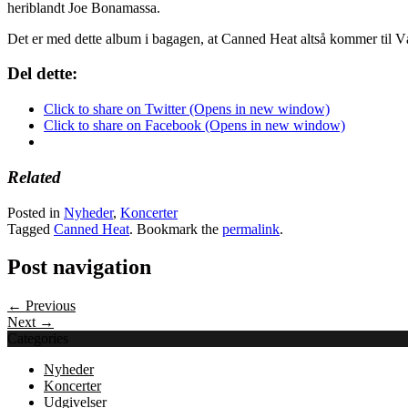
heriblandt Joe Bonamassa.
Det er med dette album i bagagen, at Canned Heat altså kommer til V
Del dette:
Click to share on Twitter (Opens in new window)
Click to share on Facebook (Opens in new window)
Related
Posted in
Nyheder
,
Koncerter
Tagged
Canned Heat
. Bookmark the
permalink
.
Post navigation
← Previous
Next →
Categories
Nyheder
Koncerter
Udgivelser