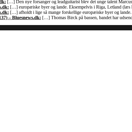
dk:
[…] Den nye forsanger og leadguitarist blev det unge talent Marcu
s.dk:
[…] europæiske byer og lande. Eksempelvis i Riga, Letland (læs h
s.dk:
[…] afholdt i lige så mange forskellige europæiske byer og land
137) – Bluesnews.dk:
[…] Thomas Birck på bassen, bandet har udsendt