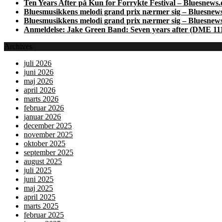
Ten Years After på Kun for Forrykte Festival – Bluesnews.
Bluesmusikkens melodi grand prix nærmer sig – Bluesnew
Bluesmusikkens melodi grand prix nærmer sig – Bluesnew
Anmeldelse: Jake Green Band: Seven years after (DME 11
Archives
juli 2026
juni 2026
maj 2026
april 2026
marts 2026
februar 2026
januar 2026
december 2025
november 2025
oktober 2025
september 2025
august 2025
juli 2025
juni 2025
maj 2025
april 2025
marts 2025
februar 2025