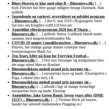
Blues Heaven er klar med plan B – Bluesnews.dk:
[…]
Kirk Fletcher har flere gange tidligere besøgt Danmark. Han
spillede
Spændende og varieret, nyrevideret og udvidet program
– Bluesnews.dk:
[…] den 6. maj 2018 i Bygningens Store
Sal (læs om KingBee exBLUESive-arr
Appetitligt efterårsprogram 2020 hos B’Sharp –
Bluesnews.dk:
[…] spillede Jimmy Guldbæk blandt andet
sammen med tangent-troldmanden Ma
COVID-19 spøger i musikbranchen – Bluesnews.dk:
[…]
Players, har utallige gange dannet rytmepar med
trommeslageren Mads An
Ten Years After på Kun for Forrykte Festival –
Bluesnews.dk:
[…] Den nye forsanger og leadguitarist blev
det unge talent Marcus Bonfant
Bluesmusikkens melodi grand prix nærmer sig –
Bluesnews.dk:
[…] europæiske byer og lande. Eksempelvis i
Riga, Letland (læs her), i B
Bluesmusikkens melodi grand prix nærmer sig –
Bluesnews.dk:
[…] afholdt i lige så mange forskellige
europæiske byer og lande. Eksemp
Anmeldelse: Jake Green Band: Seven years after (DME
11137) – Bluesnews.dk:
[…] Thomas Birck på bassen,
bandet har udsendt studiepladen Plugging in (