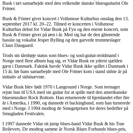
Busk i tæt samarbejde med den velkendte danske bluesguitarist Ole
Frimer.
Busk & Frimer giver koncert i Vollsmose Kulturhus onsdag den 13.
september 2017 kl. 20–22. Tilmed er koncerten i Vollsmose
Kulturhus debut for Vidar Busk på Fyn og den eneste koncert, som
Busk & Frimer giver på øen i år. Med sig har de den glimrende
bassist og vokalist Jesper Bylling og den garvede trommeslager
Claus Daugaard.
Trods sin tårnhøje status som blues- og soul-guitar-troldmand i
Norge med flere album bag sig, er Vidar Busk en yderst sjælden
gæst i Danmark. Faktisk havde Vidar Busk ikke spillet i Danmark i
15 år, før hans samarbejde med Ole Frimer kom i stand sidste år på
initiativ af sidstnævnte.
Vidar Busk blev født 1970 i Langesund i Norge. Som teenager
rejste han til USA med sin guitar for at spille med den amerikanske
bluesmusiker Rock Bottom. Han returnerede til hjemlandet efter fire
år i Amerika, i 1990, og dannede et backingband, som han turnerede
med i Norge. I 1994 modtog de Smugetprisen for deres bedrifter på
Smugladen Festivalen.
I 1997 dannede Vidar sit jump blues-band Vidar Busk & his True
Believers. De modtog samme år Norsk Blues Forbunds blues-pris,