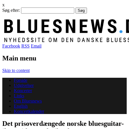
x
Søg efter:
Facebook
RSS
Email
Main menu
Skip to content
Forside
Udgivelser
Koncerter
Links
Om Bluesnews
English
Koncertkalender
Det prisoverdængede norske bluesguitar-