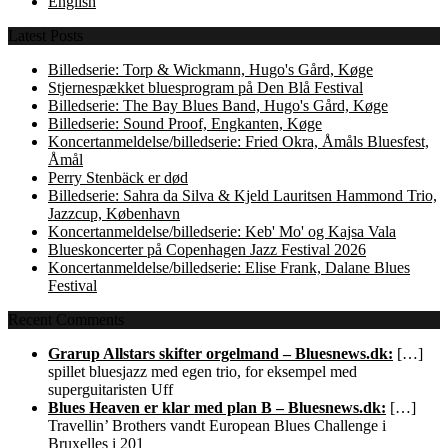
English
Latest Posts
Billedserie: Torp & Wickmann, Hugo's Gård, Køge
Stjernespækket bluesprogram på Den Blå Festival
Billedserie: The Bay Blues Band, Hugo's Gård, Køge
Billedserie: Sound Proof, Engkanten, Køge
Koncertanmeldelse/billedserie: Fried Okra, Åmåls Bluesfest,
Åmål
Perry Stenbäck er død
Billedserie: Sahra da Silva & Kjeld Lauritsen Hammond Trio,
Jazzcup, København
Koncertanmeldelse/billedserie: Keb' Mo' og Kajsa Vala
Blueskoncerter på Copenhagen Jazz Festival 2026
Koncertanmeldelse/billedserie: Elise Frank, Dalane Blues
Festival
Recent Comments
Grarup Allstars skifter orgelmand – Bluesnews.dk:
[…]
spillet bluesjazz med egen trio, for eksempel med
superguitaristen Uff
Blues Heaven er klar med plan B – Bluesnews.dk:
[…]
Travellin’ Brothers vandt European Blues Challenge i
Bruxelles i 201