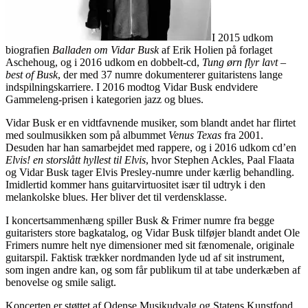
I 2015 udkom
biografien
Balladen om Vidar Busk
af Erik Holien på forlaget
Aschehoug, og i 2016 udkom en dobbelt-cd,
Tung ørn flyr lavt –
best of Busk
, der med 37 numre dokumenterer guitaristens lange
indspilningskarriere. I 2016 modtog Vidar Busk endvidere
Gammeleng-prisen i kategorien jazz og blues.
Vidar Busk er en vidtfavnende musiker, som blandt andet har flirtet
med soulmusikken som på albummet
Venus Texas
fra 2001.
Desuden har han samarbejdet med rappere, og i 2016 udkom cd’en
Elvis! en storslått hyllest til Elvis
, hvor Stephen Ackles, Paal Flaata
og Vidar Busk tager Elvis Presley-numre under kærlig behandling.
Imidlertid kommer hans guitarvirtuositet især til udtryk i den
melankolske blues. Her bliver det til verdensklasse.
I koncertsammenhæng spiller Busk & Frimer numre fra begge
guitaristers store bagkatalog, og Vidar Busk tilføjer blandt andet Ole
Frimers numre helt nye dimensioner med sit fænomenale, originale
guitarspil. Faktisk trækker nordmanden lyde ud af sit instrument,
som ingen andre kan, og som får publikum til at tabe underkæben af
benovelse og smile saligt.
Koncerten er støttet af Odense Musikudvalg og Statens Kunstfond.