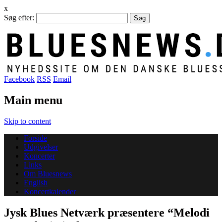
x
Søg efter:
Facebook
RSS
Email
Main menu
Skip to content
Forside
Udgivelser
Koncerter
Links
Om Bluesnews
English
Koncertkalender
Jysk Blues Netværk præsentere “Melodi