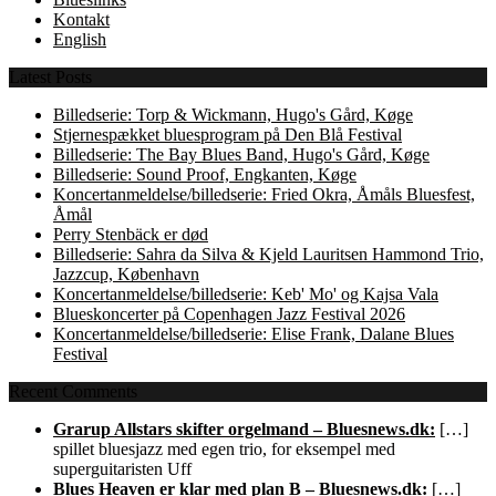
Kontakt
English
Latest Posts
Billedserie: Torp & Wickmann, Hugo's Gård, Køge
Stjernespækket bluesprogram på Den Blå Festival
Billedserie: The Bay Blues Band, Hugo's Gård, Køge
Billedserie: Sound Proof, Engkanten, Køge
Koncertanmeldelse/billedserie: Fried Okra, Åmåls Bluesfest,
Åmål
Perry Stenbäck er død
Billedserie: Sahra da Silva & Kjeld Lauritsen Hammond Trio,
Jazzcup, København
Koncertanmeldelse/billedserie: Keb' Mo' og Kajsa Vala
Blueskoncerter på Copenhagen Jazz Festival 2026
Koncertanmeldelse/billedserie: Elise Frank, Dalane Blues
Festival
Recent Comments
Grarup Allstars skifter orgelmand – Bluesnews.dk:
[…]
spillet bluesjazz med egen trio, for eksempel med
superguitaristen Uff
Blues Heaven er klar med plan B – Bluesnews.dk:
[…]