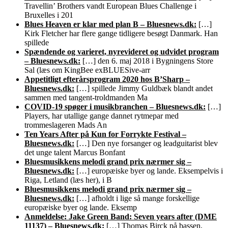
Travellin’ Brothers vandt European Blues Challenge i
Bruxelles i 201
Blues Heaven er klar med plan B – Bluesnews.dk:
[…]
Kirk Fletcher har flere gange tidligere besøgt Danmark. Han
spillede
Spændende og varieret, nyrevideret og udvidet program
– Bluesnews.dk:
[…] den 6. maj 2018 i Bygningens Store
Sal (læs om KingBee exBLUESive-arr
Appetitligt efterårsprogram 2020 hos B’Sharp –
Bluesnews.dk:
[…] spillede Jimmy Guldbæk blandt andet
sammen med tangent-troldmanden Ma
COVID-19 spøger i musikbranchen – Bluesnews.dk:
[…]
Players, har utallige gange dannet rytmepar med
trommeslageren Mads An
Ten Years After på Kun for Forrykte Festival –
Bluesnews.dk:
[…] Den nye forsanger og leadguitarist blev
det unge talent Marcus Bonfant
Bluesmusikkens melodi grand prix nærmer sig –
Bluesnews.dk:
[…] europæiske byer og lande. Eksempelvis i
Riga, Letland (læs her), i B
Bluesmusikkens melodi grand prix nærmer sig –
Bluesnews.dk:
[…] afholdt i lige så mange forskellige
europæiske byer og lande. Eksemp
Anmeldelse: Jake Green Band: Seven years after (DME
11137) – Bluesnews.dk:
[…] Thomas Birck på bassen,