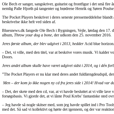
Ole Bech er sanger, sangskriver, guitarist og frontfigur i det små fi
nemlig Palle Hjorth på tangenter og brødrene Henrik og Søren Poulse
The Pocket Players beskriver i deres seneste pressemeddelelse blandt
beskrivelse ikke helt ved siden af.
Bluesnews.dk fangede Ole Bech i Bygningen, Vejle, lørdag den 17. dec
album,
Throw your dog a bone
, der udkom den 25. november 2016
.
Jeres første album, der blev udgivet i 2013, hedder
Acid blue horizon
– Det, vi ville, med den titel, var at beskrive vores musik. Vi kalder v
Doors.
Jeres andet album skulle have været udgivet sidst i 2014, og i dén forb
”The Pocket Players er nu klar med deres andet fuldlængdeudspil, de
Men – der kom jo ikke nogen ny cd fra jeres side i 2014! Hvad var det
– Det, der skete med den cd, var, at vi havde besluttet at vi ville lav
forsøgsbasis. Vi gjorde det, at vi lånte Poul Krebs’ fantastiske sted 
– Jeg havde så nogle skitser med, som jeg havde spillet ind i Pro Tool
med det. Så sad vi kollektivt og hørte det igennem, og der var reaktion