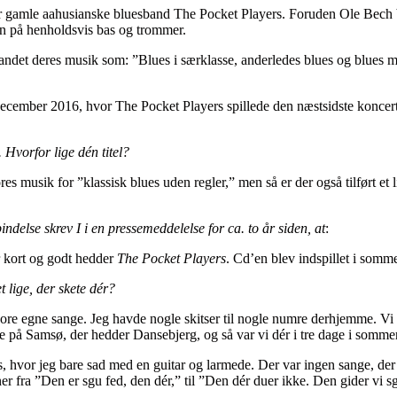
re år gamle aahusianske bluesband The Pocket Players. Foruden Ole Bech 
n på henholdsvis bas og trommer.
 andet deres musik som: ”Blues i særklasse, anderledes blues og blues 
ember 2016, hvor The Pocket Players spillede den næstsidste koncert p
. Hvorfor lige dén titel?
ores musik for ”klassisk blues uden regler,” men så er der også tilført et
indelse skrev I i en pressemeddelelse for ca. to år siden, at
:
r kort og godt hedder
The Pocket Players
. Cd’en blev indspillet i som
 lige, der skete dér?
e vore egne sange. Jeg havde nogle skitser til nogle numre derhjemme. Vi 
ovre på Samsø, der hedder Dansebjerg, og så var vi dér i tre dage i somm
s, hvor jeg bare sad med en guitar og larmede. Der var ingen sange, der
er fra ”Den er sgu fed, den dér,” til ”Den dér duer ikke. Den gider vi s