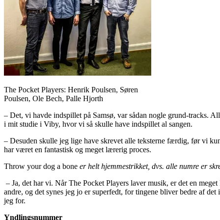
The Pocket Players: Henrik Poulsen, Søren
Poulsen, Ole Bech, Palle Hjorth
– Det, vi havde indspillet på Samsø, var sådan nogle grund-tracks. Al
i mit studie i Viby, hvor vi så skulle have indspillet al sangen.
– Desuden skulle jeg lige have skrevet alle teksterne færdig, før vi k
har været en fantastisk og meget lærerig proces.
Throw your dog a bone
er helt hjemmestrikket, dvs. alle numre er skr
– Ja, det har vi. Når The Pocket Players laver musik, er det en meget 
andre, og det synes jeg jo er superfedt, for tingene bliver bedre af det 
jeg for.
Yndlingsnummer