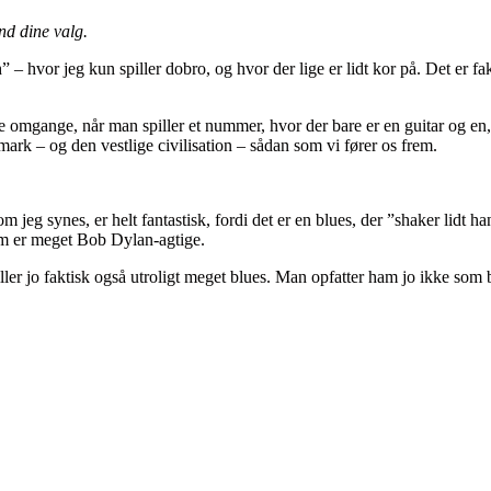
nd dine valg.
h” – hvor jeg kun spiller dobro, og hvor der lige er lidt kor på. Det er 
e omgange, når man spiller et nummer, hvor der bare er en guitar og en, d
mark – og den vestlige civilisation – sådan som vi fører os frem.
 jeg synes, er helt fantastisk, fordi det er en blues, der ”shaker lidt h
 som er meget Bob Dylan-agtige.
ller jo faktisk også utroligt meget blues. Man opfatter ham jo ikke som 