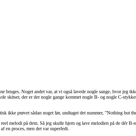
unne bruges. Noget andet var, at vi også lavede nogle sange, hvor jeg ik
havde skitser, der er der nogle gange kommet nogle B- og nogle C-stykke
aktisk ikke prøvet sådan noget før, undtaget det nummer, ”Nothing but the
reel melodi på dem. Så jeg skulle hjem og lave melodien på de dér B-st
t af en proces, men det var superfedt.