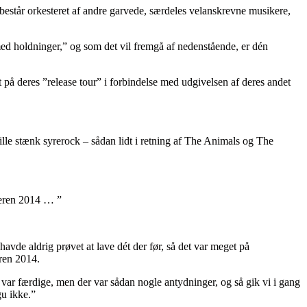
består orkesteret af andre garvede, særdeles velanskrevne musikere,
med holdninger,” og som det vil fremgå af nedenstående, er dén
å deres ”release tour” i forbindelse med udgivelsen af deres andet
 lille stænk syrerock – sådan lidt i retning af The Animals og The
meren 2014 … ”
havde aldrig prøvet at lave dét der før, så det var meget på
eren 2014.
 var færdige, men der var sådan nogle antydninger, og så gik vi i gang
gu ikke.”