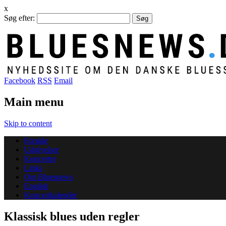
x
Søg efter:
Facebook
RSS
Email
Main menu
Skip to content
Forside
Udgivelser
Koncerter
Links
Om Bluesnews
English
Koncertkalender
Klassisk blues uden regler