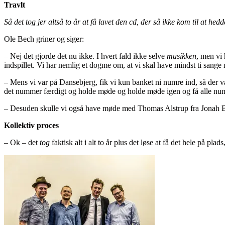
Travlt
Så det tog jer altså to år at få lavet den cd, der så ikke kom til at hed
Ole Bech griner og siger:
– Nej det gjorde det nu ikke. I hvert fald ikke selve
musikken
, men vi 
indspillet. Vi har nemlig et dogme om, at vi skal have mindst ti sange
– Mens vi var på Dansebjerg, fik vi kun banket ni numre ind, så der var
det nummer færdigt og holde møde og holde møde igen og få alle numre 
– Desuden skulle vi også have møde med Thomas Alstrup fra Jonah Black
Kollektiv proces
– Ok – det
tog
faktisk alt i alt to år plus det løse at få det hele på pla