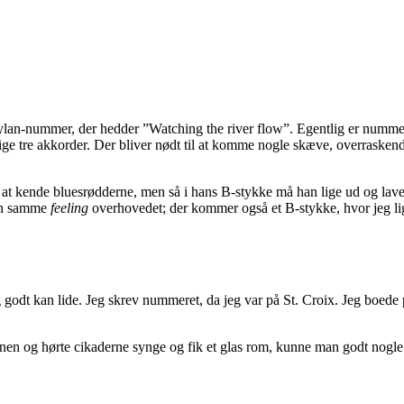
b Dylan-nummer, der hedder ”Watching the river flow”. Egentlig er nummer
ge tre akkorder. Der bliver nødt til at komme nogle skæve, overraskende
g at kende bluesrødderne, men så i hans B-stykke må han lige ud og lave 
den samme
feeling
overhovedet; der kommer også et B-stykke, hvor jeg li
 godt kan lide. Jeg skrev nummeret, da jeg var på St. Croix. Jeg boede 
aftenen og hørte cikaderne synge og fik et glas rom, kunne man godt nog