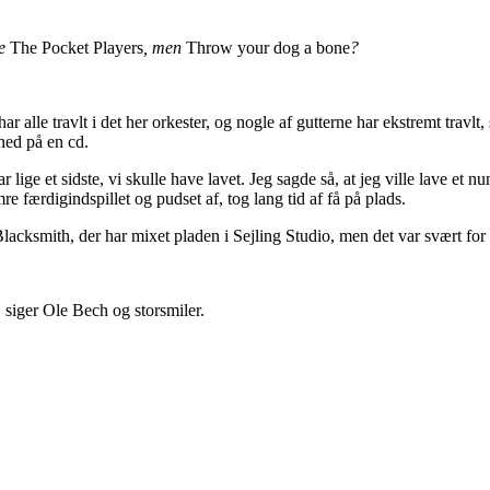
de
The Pocket Players
, men
Throw your dog a bone
?
har alle travlt i det her orkester, og nogle af gutterne har ekstremt tra
 ned på en cd.
 lige et sidste, vi skulle have lavet. Jeg sagde så, at jeg ville lave et 
færdigindspillet og pudset af, tog lang tid af få på plads.
smith, der har mixet pladen i Sejling Studio, men det var svært for os
ds, siger Ole Bech og storsmiler.