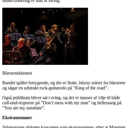
beatet-frasering er fuld af swing.
Blæsersektionen
Bandet spiller forrygende, og der er flotte,
bluesy
soloer fra blæserne
og sågar en udstrakt rock-guitarsolo på ”King of the road”.
Også publikum bliver sat i sving, og der er masser af vilje til både
call-and-response
på ”Don’t mess with my man” og fællessang på
”You are my sunshine”.
Ekstranummer
Sidstnævnte afslutter koncerten som ekstranummer, efter at Margrete