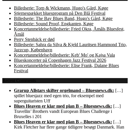
Billedserie: Torp & Wickmann, Hugo's Gård, Køge
Stjernespækket bluesprogram på Den Blå Festival
Billedserie: The Bay Blues Band, Hugo's Gård, Køge
Billedserie: Sound Proof, Engkanten, Køge
Koncertanmeldelse/billedserie: Fried Okra, Åmåls Bluesfest,
Åmål
Perry Stenbäck er død
Billedserie: Sahra da Silva & Kjeld Lauritsen Hammond Trio,
Jazzcup, København
Koncertanmeldelse/billedserie: Keb' Mo' og Kajsa Vala
Blueskoncerter på Copenhagen Jazz Festival 2026
Koncertanmeldelse/billedserie: Elise Frank, Dalane Blues
Festival
Recent Comments
Grarup Allstars skifter orgelmand – Bluesnews.dk:
[…]
spillet bluesjazz med egen trio, for eksempel med
superguitaristen Uff
Blues Heaven er klar med plan B – Bluesnews.dk:
[…]
Travellin’ Brothers vandt European Blues Challenge i
Bruxelles i 201
Blues Heaven er klar med plan B – Bluesnews.dk:
[…]
Kirk Fletcher har flere gange tidligere besøgt Danmark. Han