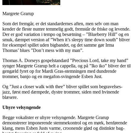
Margrete Grarup
Som det fremgår, er det standardernes aften, men selv om man
kender de fleste numre temmelig godt, fremstår de friske og levende.
Der er god variation i tempo og besætning – ”Blueberry Hill” og en
smuk, dæmpet version af ”When it’s sleepy time down south” bliver
for eksempel spillet uden bigbandet, og det samme gør Irma
Thomas’ blues ”Don’t mess with my man”.
Thomas A. Dorseys gospelstandard ”Precious Lord, take my hand”
synger Margrete Grarup helt a cappella, og på ”Iko iko” bliver der til
gengæld fyret op for Mardi Gras-stemningen med dundrende
trommer, banjo og en megafon-svingende Esben Just.
Og ”Just a closer walk with thee” bliver spillet som begravelses-
jazz, først med dæmpede, dystre trommer, siden med hvinende
blæsere.
Uhyre velsyngende
Begge vokalister er uhyre velsyngende. Margrete Grarup
demonstrerer imponerende stemmekontrol og en mørk, henførende
klang, mens Esben Justs varme, croonende glød og distinkte bag-