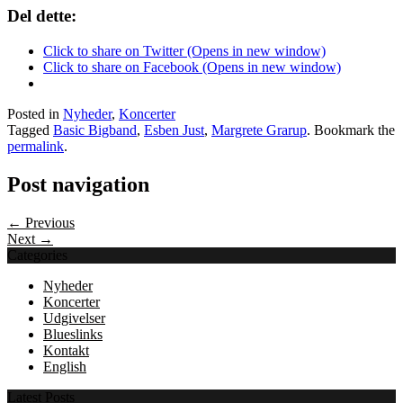
Del dette:
Click to share on Twitter (Opens in new window)
Click to share on Facebook (Opens in new window)
Posted in
Nyheder
,
Koncerter
Tagged
Basic Bigband
,
Esben Just
,
Margrete Grarup
. Bookmark the
permalink
.
Post navigation
← Previous
Next →
Categories
Nyheder
Koncerter
Udgivelser
Blueslinks
Kontakt
English
Latest Posts