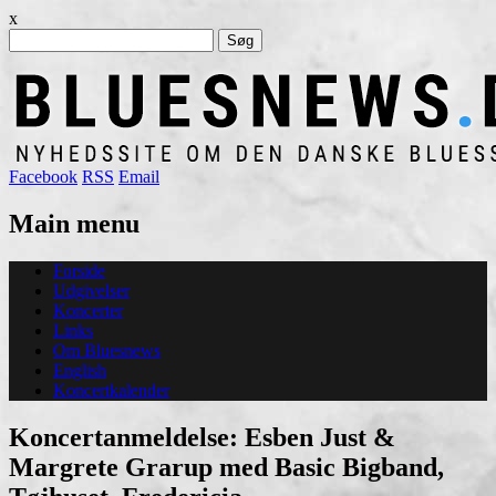
x
Søg
efter:
Facebook
RSS
Email
Main menu
Skip
Forside
to
Udgivelser
content
Koncerter
Links
Om Bluesnews
English
Koncertkalender
Koncertanmeldelse: Esben Just &
Margrete Grarup med Basic Bigband,