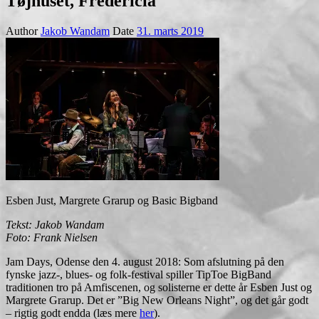
Tøjhuset, Fredericia
Author
Jakob Wandam
Date
31. marts 2019
Esben Just, Margrete Grarup og Basic Bigband
Tekst: Jakob Wandam
Foto: Frank Nielsen
Jam Days, Odense den 4. august 2018: Som afslutning på den
fynske jazz-, blues- og folk-festival spiller TipToe BigBand
traditionen tro på Amfiscenen, og solisterne er dette år Esben Just og
Margrete Grarup. Det er ”Big New Orleans Night”, og det går godt
– rigtig godt endda (læs mere
her
).