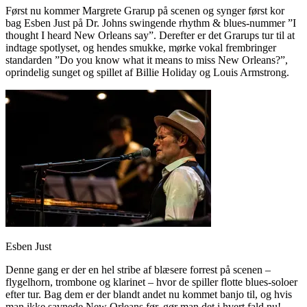
Først nu kommer Margrete Grarup på scenen og synger først kor
bag Esben Just på Dr. Johns swingende rhythm & blues-nummer ”I
thought I heard New Orleans say”. Derefter er det Grarups tur til at
indtage spotlyset, og hendes smukke, mørke vokal frembringer
standarden ”Do you know what it means to miss New Orleans?”,
oprindelig sunget og spillet af Billie Holiday og Louis Armstrong.
Esben Just
Denne gang er der en hel stribe af blæsere forrest på scenen –
flygelhorn, trombone og klarinet – hvor de spiller flotte blues-soloer
efter tur. Bag dem er der blandt andet nu kommet banjo til, og hvis
man ikke savnede New Orleans før, gør man det i hvert fald nu!