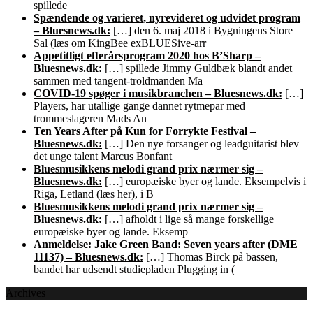
spillede
Spændende og varieret, nyrevideret og udvidet program
– Bluesnews.dk:
[…] den 6. maj 2018 i Bygningens Store
Sal (læs om KingBee exBLUESive-arr
Appetitligt efterårsprogram 2020 hos B’Sharp –
Bluesnews.dk:
[…] spillede Jimmy Guldbæk blandt andet
sammen med tangent-troldmanden Ma
COVID-19 spøger i musikbranchen – Bluesnews.dk:
[…]
Players, har utallige gange dannet rytmepar med
trommeslageren Mads An
Ten Years After på Kun for Forrykte Festival –
Bluesnews.dk:
[…] Den nye forsanger og leadguitarist blev
det unge talent Marcus Bonfant
Bluesmusikkens melodi grand prix nærmer sig –
Bluesnews.dk:
[…] europæiske byer og lande. Eksempelvis i
Riga, Letland (læs her), i B
Bluesmusikkens melodi grand prix nærmer sig –
Bluesnews.dk:
[…] afholdt i lige så mange forskellige
europæiske byer og lande. Eksemp
Anmeldelse: Jake Green Band: Seven years after (DME
11137) – Bluesnews.dk:
[…] Thomas Birck på bassen,
bandet har udsendt studiepladen Plugging in (
Archives