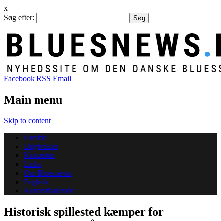
x
Søg efter:
Facebook
RSS
Email
Main menu
Skip to content
Forside
Udgivelser
Koncerter
Links
Om Bluesnews
English
Koncertkalender
Historisk spillested kæmper for