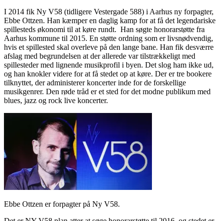
I 2014 fik Ny V58 (tidligere Vestergade 588) i Aarhus ny forpagter,
Ebbe Ottzen. Han kæmper en daglig kamp for at få det legendariske
spillesteds økonomi til at køre rundt. Han søgte honorarstøtte fra
Aarhus kommune til 2015. En støtte ordning som er livsnødvendig,
hvis et spillested skal overleve på den lange bane. Han fik desværre
afslag med begrundelsen at der allerede var tilstrækkeligt med
spillesteder med lignende musikprofil i byen. Det slog ham ikke ud,
og han knokler videre for at få stedet op at køre. Der er tre bookere
tilknyttet, der administerer koncerter inde for de forskellige
musikgenrer. Den røde tråd er et sted for det modne publikum med
blues, jazz og rock live koncerter.
Ebbe Ottzen er forpagter på Ny V58.
Det er NY V58 plan atter at søge honorarstøtte til 2016, og stedet er