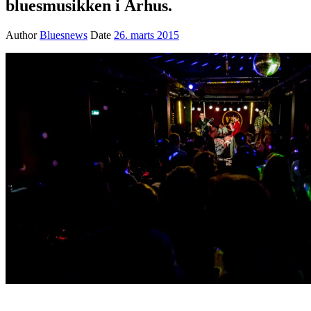
bluesmusikken i Århus.
Author
Bluesnews
Date
26. marts 2015