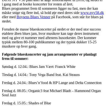
i gang med at booke koncerter for resten af året.
Blues programmet frem til sommeren ligger nu fast, men der kan
måske snige sig flere ind, så hold øje med deres side
www.nyv58.dk
eller med
Boysens Blues Venner
på Facebook, som står for blues på
stedet.
Foruden de masse blueskoncerter på stedet er der med stor success
etablere åben blues jam, hvor musikere kan tage deres instrument
med og give et nummer med aftenens husorkester. Der kommer
typisk mellem 80-100 publikummer og der typisk dukker 15-25
musikere op hver gang.
Følgende blueskoncerter og jam arrangementer er planlagt
frem til sommer:
Søndag d. 12.04.: Blues Jam Vært: Franck White
Tirsdag d. 14.04.: Tony Vega Band feat. Kai Strauss
Fredag d. 24.04.: Blues’n’food & HP Lange and Delta Connection
Fredag d. 08.05.: Organic3 feat Michael Bladt – Hammond Organ
Soul Jazz
Fredag d. 15.05.: Shades of Blue