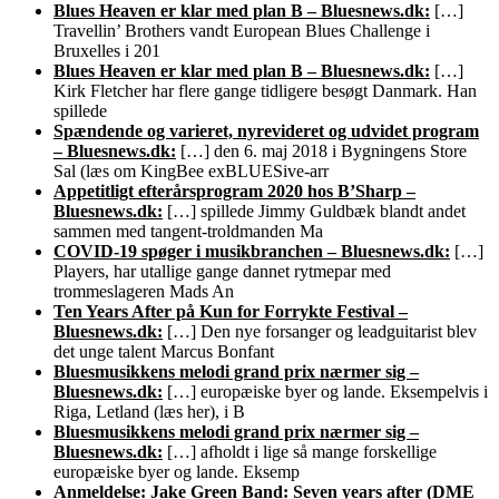
Blues Heaven er klar med plan B – Bluesnews.dk:
[…]
Travellin’ Brothers vandt European Blues Challenge i
Bruxelles i 201
Blues Heaven er klar med plan B – Bluesnews.dk:
[…]
Kirk Fletcher har flere gange tidligere besøgt Danmark. Han
spillede
Spændende og varieret, nyrevideret og udvidet program
– Bluesnews.dk:
[…] den 6. maj 2018 i Bygningens Store
Sal (læs om KingBee exBLUESive-arr
Appetitligt efterårsprogram 2020 hos B’Sharp –
Bluesnews.dk:
[…] spillede Jimmy Guldbæk blandt andet
sammen med tangent-troldmanden Ma
COVID-19 spøger i musikbranchen – Bluesnews.dk:
[…]
Players, har utallige gange dannet rytmepar med
trommeslageren Mads An
Ten Years After på Kun for Forrykte Festival –
Bluesnews.dk:
[…] Den nye forsanger og leadguitarist blev
det unge talent Marcus Bonfant
Bluesmusikkens melodi grand prix nærmer sig –
Bluesnews.dk:
[…] europæiske byer og lande. Eksempelvis i
Riga, Letland (læs her), i B
Bluesmusikkens melodi grand prix nærmer sig –
Bluesnews.dk:
[…] afholdt i lige så mange forskellige
europæiske byer og lande. Eksemp
Anmeldelse: Jake Green Band: Seven years after (DME