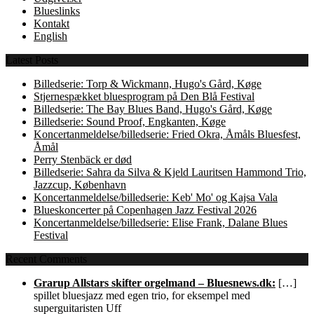
Blueslinks
Kontakt
English
Latest Posts
Billedserie: Torp & Wickmann, Hugo's Gård, Køge
Stjernespækket bluesprogram på Den Blå Festival
Billedserie: The Bay Blues Band, Hugo's Gård, Køge
Billedserie: Sound Proof, Engkanten, Køge
Koncertanmeldelse/billedserie: Fried Okra, Åmåls Bluesfest,
Åmål
Perry Stenbäck er død
Billedserie: Sahra da Silva & Kjeld Lauritsen Hammond Trio,
Jazzcup, København
Koncertanmeldelse/billedserie: Keb' Mo' og Kajsa Vala
Blueskoncerter på Copenhagen Jazz Festival 2026
Koncertanmeldelse/billedserie: Elise Frank, Dalane Blues
Festival
Recent Comments
Grarup Allstars skifter orgelmand – Bluesnews.dk:
[…]
spillet bluesjazz med egen trio, for eksempel med
superguitaristen Uff