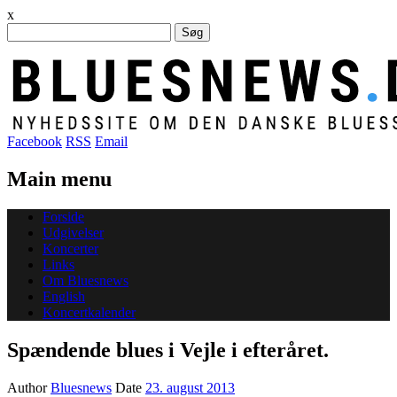
x
Søg
efter:
Facebook
RSS
Email
Main menu
Skip
Forside
to
Udgivelser
content
Koncerter
Links
Om Bluesnews
English
Koncertkalender
Spændende blues i Vejle i efteråret.
Author
Bluesnews
Date
23. august 2013