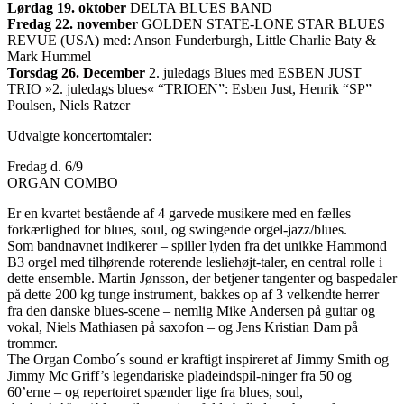
Lørdag 19. oktober
DELTA BLUES BAND
Fredag 22. november
GOLDEN STATE-LONE STAR BLUES
REVUE (USA) med: Anson Funderburgh, Little Charlie Baty &
Mark Hummel
Torsdag 26. December
2. juledags Blues med ESBEN JUST
TRIO »2. juledags blues« “TRIOEN”: Esben Just, Henrik “SP”
Poulsen, Niels Ratzer
Udvalgte koncertomtaler:
Fredag d. 6/9
ORGAN COMBO
Er en kvartet bestående af 4 garvede musikere med en fælles
forkærlighed for blues, soul, og swingende orgel-jazz/blues.
Som bandnavnet indikerer – spiller lyden fra det unikke Hammond
B3 orgel med tilhørende roterende lesliehøjt-taler, en central rolle i
dette ensemble. Martin Jønsson, der betjener tangenter og baspedaler
på dette 200 kg tunge instrument, bakkes op af 3 velkendte herrer
fra den danske blues-scene – nemlig Mike Andersen på guitar og
vokal, Niels Mathiasen på saxofon – og Jens Kristian Dam på
trommer.
The Organ Combo´s sound er kraftigt inspireret af Jimmy Smith og
Jimmy Mc Griff’s legendariske pladeindspil-ninger fra 50 og
60’erne – og repertoiret spænder lige fra blues, soul,