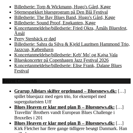
Billedserie: Torp & Wickmann, Hugo's Gård, Køge
Stjernespækket bluesprogram på Den Blå Festival
Billedserie: The Bay Blues Band, Hugo's Gård, Køge
Billedserie: Sound Proof, Engkanten, Køge
Koncertanmeldelse/billedserie: Fried Okra, Åmåls Bluesfest,
Åmål
Perry Stenbäck er død
Billedserie: Sahra da Silva & Kjeld Lauritsen Hammond Trio,
Jazzcup, København
Koncertanmeldelse/billedserie: Keb' Mo' og Kajsa Vala
Blueskoncerter på Copenhagen Jazz Festival 2026
Koncertanmeldelse/billedserie: Elise Frank, Dalane Blues
Festival
Recent Comments
Grarup Allstars skifter orgelmand – Bluesnews.dk:
[…]
spillet bluesjazz med egen trio, for eksempel med
superguitaristen Uff
Blues Heaven er klar med plan B – Bluesnews.dk:
[…]
Travellin’ Brothers vandt European Blues Challenge i
Bruxelles i 201
Blues Heaven er klar med plan B – Bluesnews.dk:
[…]
Kirk Fletcher har flere gange tidligere besøgt Danmark. Han