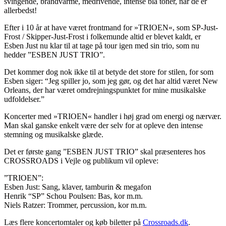
svingende, brandvarme, medrivende, intense blå toner, når de er
allerbedst!
Efter i 10 år at have været frontmand for »TRIOEN«, som SP-Just-
Frost / Skipper-Just-Frost i folkemunde altid er blevet kaldt, er
Esben Just nu klar til at tage på tour igen med sin trio, som nu
hedder ”ESBEN JUST TRIO”.
Det kommer dog nok ikke til at betyde det store for stilen, for som
Esben siger: “Jeg spiller jo, som jeg gør, og det har altid været New
Orleans, der har været omdrejningspunktet for mine musikalske
udfoldelser.”
Koncerter med »TRIOEN« handler i høj grad om energi og nærvær.
Man skal ganske enkelt være der selv for at opleve den intense
stemning og musikalske glæde.
Det er første gang ”ESBEN JUST TRIO” skal præsenteres hos
CROSSROADS i Vejle og publikum vil opleve:
”TRIOEN”:
Esben Just: Sang, klaver, tamburin & megafon
Henrik “SP” Schou Poulsen: Bas, kor m.m.
Niels Ratzer: Trommer, percussion, kor m.m.
Læs flere koncertomtaler og køb biletter på
Crossroads.dk
.