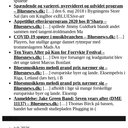
spillede
Spændende og varieret, nyrevideret og udvidet program
– Bluesnews.dk:
[…] den 6. maj 2018 i Bygningens Store
Sal (læs om KingBee exBLUESive-arr
Appetitligt efterårsprogram 2020 hos B’Sharp –
Bluesnews.dk:
[…] spillede Jimmy Guldbæk blandt andet
sammen med tangent-troldmanden Ma
COVID-19 spøger i musikbranchen – Bluesnews.dk:
[…]
Players, har utallige gange dannet rytmepar med
trommeslageren Mads An
Ten Years After på Kun for Forrykte Festival –
Bluesnews.dk:
[…] Den nye forsanger og leadguitarist blev
det unge talent Marcus Bonfant
Bluesmusikkens melodi grand prix nærmer sig –
Bluesnews.dk:
[…] europæiske byer og lande. Eksempelvis i
Riga, Letland (læs her), i B
Bluesmusikkens melodi grand prix nærmer sig –
Bluesnews.dk:
[…] afholdt i lige så mange forskellige
europæiske byer og lande. Eksemp
Anmeldelse: Jake Green Band: Seven years after (DME
11137) – Bluesnews.dk:
[…] Thomas Birck på bassen,
bandet har udsendt studiepladen Plugging in (
Archives