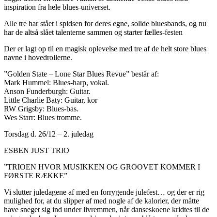
inspiration fra hele blues-universet.
Alle tre har stået i spidsen for deres egne, solide bluesbands, og nu
har de altså slået talenterne sammen og starter fælles-festen
Der er lagt op til en magisk oplevelse med tre af de helt store blues
navne i hovedrollerne.
”Golden State – Lone Star Blues Revue” består af:
Mark Hummel: Blues-harp, vokal.
Anson Funderburgh: Guitar.
Little Charlie Baty: Guitar, kor
RW Grigsby: Blues-bas.
Wes Starr: Blues tromme.
Torsdag d. 26/12 – 2. juledag
ESBEN JUST TRIO
”TRIOEN HVOR MUSIKKEN OG GROOVET KOMMER I
FØRSTE RÆKKE”
Vi slutter juledagene af med en forrygende julefest… og der er rig
mulighed for, at du slipper af med nogle af de kalorier, der måtte
have sneget sig ind under livremmen, når danseskoene kridtes til de