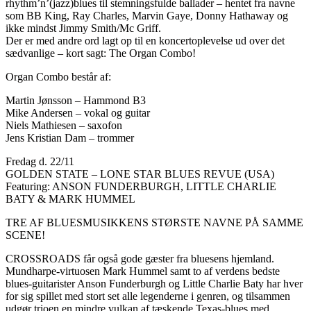
rhythm’n’(jazz)blues til stemningsfulde ballader – hentet fra navne
som BB King, Ray Charles, Marvin Gaye, Donny Hathaway og
ikke mindst Jimmy Smith/Mc Griff.
Der er med andre ord lagt op til en koncertoplevelse ud over det
sædvanlige – kort sagt: The Organ Combo!
Organ Combo består af:
Martin Jønsson – Hammond B3
Mike Andersen – vokal og guitar
Niels Mathiesen – saxofon
Jens Kristian Dam – trommer
Fredag d. 22/11
GOLDEN STATE – LONE STAR BLUES REVUE (USA)
Featuring: ANSON FUNDERBURGH, LITTLE CHARLIE
BATY & MARK HUMMEL
TRE AF BLUESMUSIKKENS STØRSTE NAVNE PÅ SAMME
SCENE!
CROSSROADS får også gode gæster fra bluesens hjemland.
Mundharpe-virtuosen Mark Hummel samt to af verdens bedste
blues-guitarister Anson Funderburgh og Little Charlie Baty har hver
for sig spillet med stort set alle legenderne i genren, og tilsammen
udgør trioen en mindre vulkan af tæskende Texas-blues med