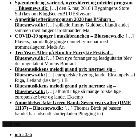
Spændende og varieret, nyrevideret og udvidet program
– Bluesnews.dk:
[…] den 6. maj 2018 i Bygningens Store
Sal (læs om KingBee exBLUESive-arr
Appetitligt efterårsprogram 2020 hos B’Sharp –
Bluesnews.dk:
[…] spillede Jimmy Guldbæk blandt andet
sammen med tangent-troldmanden Ma
COVID-19 spøger i musikbranchen – Bluesnews.dk:
[…]
Players, har utallige gange dannet rytmepar med
trommeslageren Mads An
Ten Years After på Kun for Forrykte Festival –
Bluesnews.dk:
[…] Den nye forsanger og leadguitarist blev
det unge talent Marcus Bonfant
Bluesmusikkens melodi grand prix nærmer sig –
Bluesnews.dk:
[…] europæiske byer og lande. Eksempelvis i
Riga, Letland (læs her), i B
Bluesmusikkens melodi grand prix nærmer sig –
Bluesnews.dk:
[…] afholdt i lige så mange forskellige
europæiske byer og lande. Eksemp
Anmeldelse: Jake Green Band: Seven years after (DME
11137) – Bluesnews.dk:
[…] Thomas Birck på bassen,
bandet har udsendt studiepladen Plugging in (
Archives
juli 2026