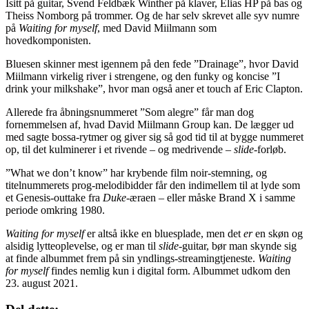
Isitt på guitar, Svend Feldbæk Winther på klaver, Elias HP på bas og
Theiss Nomborg på trommer. Og de har selv skrevet alle syv numre
på
Waiting for myself
, med David Miilmann som
hovedkomponisten.
Bluesen skinner mest igennem på den fede ”Drainage”, hvor David
Miilmann virkelig river i strengene, og den funky og koncise ”I
drink your milkshake”, hvor man også aner et touch af Eric Clapton.
Allerede fra åbningsnummeret ”Som alegre” får man dog
fornemmelsen af, hvad David Miilmann Group kan. De lægger ud
med sagte bossa-rytmer og giver sig så god tid til at bygge nummeret
op, til det kulminerer i et rivende – og medrivende –
slide
-forløb.
”What we don’t know” har krybende film noir-stemning, og
titelnummerets prog-melodibidder får den indimellem til at lyde som
et Genesis-outtake fra
Duke
-æraen – eller måske Brand X i samme
periode omkring 1980.
Waiting for myself
er altså ikke en bluesplade, men det
er
en skøn og
alsidig lytteoplevelse, og er man til
slide
-guitar, bør man skynde sig
at finde albummet frem på sin yndlings-streamingtjeneste.
Waiting
for myself
findes nemlig kun i digital form. Albummet udkom den
23. august 2021.