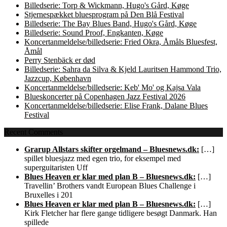
Billedserie: Torp & Wickmann, Hugo's Gård, Køge
Stjernespækket bluesprogram på Den Blå Festival
Billedserie: The Bay Blues Band, Hugo's Gård, Køge
Billedserie: Sound Proof, Engkanten, Køge
Koncertanmeldelse/billedserie: Fried Okra, Åmåls Bluesfest,
Åmål
Perry Stenbäck er død
Billedserie: Sahra da Silva & Kjeld Lauritsen Hammond Trio,
Jazzcup, København
Koncertanmeldelse/billedserie: Keb' Mo' og Kajsa Vala
Blueskoncerter på Copenhagen Jazz Festival 2026
Koncertanmeldelse/billedserie: Elise Frank, Dalane Blues
Festival
Recent Comments
Grarup Allstars skifter orgelmand – Bluesnews.dk:
[…]
spillet bluesjazz med egen trio, for eksempel med
superguitaristen Uff
Blues Heaven er klar med plan B – Bluesnews.dk:
[…]
Travellin’ Brothers vandt European Blues Challenge i
Bruxelles i 201
Blues Heaven er klar med plan B – Bluesnews.dk:
[…]
Kirk Fletcher har flere gange tidligere besøgt Danmark. Han
spillede