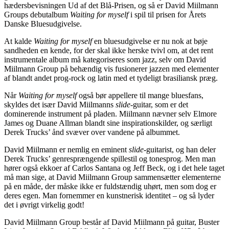
hædersbevisningen Ud af det Blå-Prisen, og så er David Miilmann
Groups debutalbum
Waiting for myself
i spil til prisen for Årets
Danske Bluesudgivelse.
At kalde
Waiting for myself
en bluesudgivelse er nu nok at bøje
sandheden en kende, for der skal ikke herske tvivl om, at det rent
instrumentale album må kategoriseres som jazz, selv om David
Miilmann Group på behændig vis fusionerer jazzen med elementer
af blandt andet prog-rock og latin med et tydeligt brasiliansk præg.
Når
Waiting for myself
også bør appellere til mange bluesfans,
skyldes det især David Miilmanns
slide
-guitar, som er det
dominerende instrument på pladen. Miilmann nævner selv Elmore
James og Duane Allman blandt sine inspirationskilder, og særligt
Derek Trucks’ ånd svæver over vandene på albummet.
David Miilmann er nemlig en eminent
slide
-guitarist, og han deler
Derek Trucks’ genresprængende spillestil og tonesprog. Men man
hører også ekkoer af Carlos Santana og Jeff Beck, og i det hele taget
må man sige, at David Miilmann Group sammensætter elementerne
på en måde, der måske ikke er fuldstændig uhørt, men som dog er
deres egen. Man fornemmer en kunstnerisk identitet – og så lyder
det i øvrigt virkelig godt!
David Miilmann Group består af David Miilmann på guitar, Buster