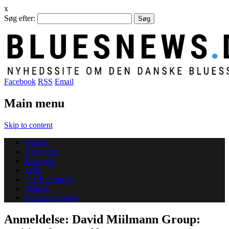
x
Søg efter:
Facebook
RSS
Email
Main menu
Skip to content
Forside
Udgivelser
Koncerter
Links
Om Bluesnews
English
Koncertkalender
Anmeldelse: David Miilmann Group: