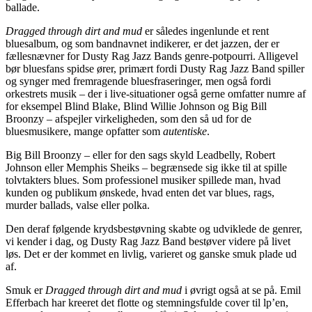
ballade.
Dragged through dirt and mud
er således ingenlunde et rent
bluesalbum, og som bandnavnet indikerer, er det jazzen, der er
fællesnævner for Dusty Rag Jazz Bands genre-potpourri. Alligevel
bør bluesfans spidse ører, primært fordi Dusty Rag Jazz Band spiller
og synger med fremragende bluesfraseringer, men også fordi
orkestrets musik – der i live-situationer også gerne omfatter numre af
for eksempel Blind Blake, Blind Willie Johnson og Big Bill
Broonzy – afspejler virkeligheden, som den så ud for de
bluesmusikere, mange opfatter som
autentiske
.
Big Bill Broonzy – eller for den sags skyld Leadbelly, Robert
Johnson eller Memphis Sheiks – begrænsede sig ikke til at spille
tolvtakters blues. Som professionel musiker spillede man, hvad
kunden og publikum ønskede, hvad enten det var blues, rags,
murder ballads, valse eller polka.
Den deraf følgende krydsbestøvning skabte og udviklede de genrer,
vi kender i dag, og Dusty Rag Jazz Band bestøver videre på livet
løs. Det er der kommet en livlig, varieret og ganske smuk plade ud
af.
Smuk er
Dragged through dirt and mud
i øvrigt også at se på. Emil
Efferbach har kreeret det flotte og stemningsfulde cover til lp’en,