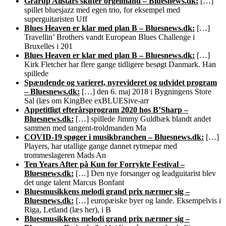
Grarup Allstars skifter orgelmand – Bluesnews.dk:
[…]
spillet bluesjazz med egen trio, for eksempel med
superguitaristen Uff
Blues Heaven er klar med plan B – Bluesnews.dk:
[…]
Travellin’ Brothers vandt European Blues Challenge i
Bruxelles i 201
Blues Heaven er klar med plan B – Bluesnews.dk:
[…]
Kirk Fletcher har flere gange tidligere besøgt Danmark. Han
spillede
Spændende og varieret, nyrevideret og udvidet program
– Bluesnews.dk:
[…] den 6. maj 2018 i Bygningens Store
Sal (læs om KingBee exBLUESive-arr
Appetitligt efterårsprogram 2020 hos B’Sharp –
Bluesnews.dk:
[…] spillede Jimmy Guldbæk blandt andet
sammen med tangent-troldmanden Ma
COVID-19 spøger i musikbranchen – Bluesnews.dk:
[…]
Players, har utallige gange dannet rytmepar med
trommeslageren Mads An
Ten Years After på Kun for Forrykte Festival –
Bluesnews.dk:
[…] Den nye forsanger og leadguitarist blev
det unge talent Marcus Bonfant
Bluesmusikkens melodi grand prix nærmer sig –
Bluesnews.dk:
[…] europæiske byer og lande. Eksempelvis i
Riga, Letland (læs her), i B
Bluesmusikkens melodi grand prix nærmer sig –