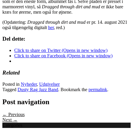
som er den eneste form, albummet fås i. Selve pladen er presset i
marmoreret vinyl, så
Dragged through dirt and mud
er ikke bare
kræs for ørerne, men også for øjnene.
(Opdatering:
Dragged through dirt and mud
er pr. 14. august 2021
også tilgængelig digitalt
her
, red.)
Del dette:
Click to share on Twitter (Opens in new window)
Click to share on Facebook (Opens in new window)
Related
Posted in
Nyheder
,
Udgivelser
Tagged
Dusty Rag Jazz Band
. Bookmark the
permalink
.
Post navigation
← Previous
Next →
Categories