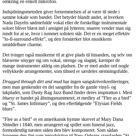
omkring en enkelt mikrofon.
Indspilningsmetoden giver fornemmelsen af at være til stede i
samme lokale som bandet. Det betyder blandt andet, at hverken
Nada Dayehs sødmefulde vokal eller de forskellige instrumentale
soloer bliver blæst ind i ansigtet på lytteren; snarere vender man sig
rundt for at se, hvor i rummet solisten står. Det er en meget effektiv
”lo-fi-surround-effekt”, og den forstærker blot musikkens
umiddelbare charme.
Det tvinger også musikerne til at give plads til hinanden, og selv om
blæserne smyger sig om vokal, strenge og slagtøj, kæmper de
mange instrumenter aldrig om pladsen. De er med andre ord nogle
vellykkede arrangementer, som tilmed er særdeles stemningsfulde.
Dragged through dirt and mud
har ingen sangskriverkrediteringer,
men man genkender en del sangtitler fra de gamle vinyl- og
lakplader, som Dusty Rag Jazz Band finder deres inspiration i. Mest
bluesy
er bandet på åbningsnummeret, et medley af ”Flee as a bird”
og ”St. James Infirmary”, og den efterfølgende ”Elysian Fields
blues”.
”Flee as a bird” er en amerikansk hymne skrevet af Mary Dana
Shindler i 1840, men arrangeret og spillet som funeral jazz,
formodentlig næsten siden den blev komponeret. Som sådan
fungerer den fint som introduktion til New Orleans-standarden ”St.