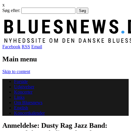
x
Søg efter:
Facebook
RSS
Email
Main menu
Skip to content
Forside
Udgivelser
Koncerter
Links
Om Bluesnews
English
Koncertkalender
Anmeldelse: Dusty Rag Jazz Band: