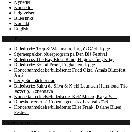
Nyheder
Koncerter
Udgivelser
Blueslinks
Kontakt
English
Latest Posts
Billedserie: Torp & Wickmann, Hugo's Gård, Køge
Stjernespækket bluesprogram på Den Blå Festival
Billedserie: The Bay Blues Band, Hugo's Gård, Køge
Billedserie: Sound Proof, Engkanten, Køge
Koncertanmeldelse/billedserie: Fried Okra, Åmåls Bluesfest,
Åmål
Perry Stenbäck er død
Billedserie: Sahra da Silva & Kjeld Lauritsen Hammond Trio,
Jazzcup, København
Koncertanmeldelse/billedserie: Keb' Mo' og Kajsa Vala
Blueskoncerter på Copenhagen Jazz Festival 2026
Koncertanmeldelse/billedserie: Elise Frank, Dalane Blues
Festival
Recent Comments