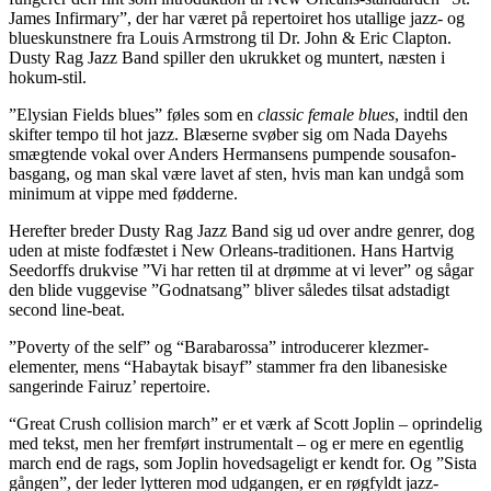
James Infirmary”, der har været på repertoiret hos utallige jazz- og
blueskunstnere fra Louis Armstrong til Dr. John & Eric Clapton.
Dusty Rag Jazz Band spiller den ukrukket og muntert, næsten i
hokum-stil.
”Elysian Fields blues” føles som en
classic female blues
, indtil den
skifter tempo til hot jazz. Blæserne svøber sig om Nada Dayehs
smægtende vokal over Anders Hermansens pumpende sousafon-
basgang, og man skal være lavet af sten, hvis man kan undgå som
minimum at vippe med fødderne.
Herefter breder Dusty Rag Jazz Band sig ud over andre genrer, dog
uden at miste fodfæstet i New Orleans-traditionen. Hans Hartvig
Seedorffs drukvise ”Vi har retten til at drømme at vi lever” og sågar
den blide vuggevise ”Godnatsang” bliver således tilsat adstadigt
second line-beat.
”Poverty of the self” og “Barabarossa” introducerer klezmer-
elementer, mens “Habaytak bisayf” stammer fra den libanesiske
sangerinde Fairuz’ repertoire.
“Great Crush collision march” er et værk af Scott Joplin – oprindelig
med tekst, men her fremført instrumentalt – og er mere en egentlig
march end de rags, som Joplin hovedsageligt er kendt for. Og ”Sista
gången”, der leder lytteren mod udgangen, er en røgfyldt jazz-