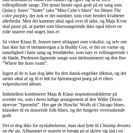
rollespillende sange. Det tjener hende også godt på en sang som
Quincy Jones’ ”Sister” (aka ”Miss Celie’s blues” fra filmen
The
color purple
), der nok er det nummer, som viser hendes kvaliteter
allerbedst. Men det kammer altså også over til sidst, og Maja Kvist
skal passe på, at partiet som bluessangerinde ikke også bliver en
rolle snarere end noget, hun
er
.
Så virker Klaus B. Jensen mere afslappet som vokalist, og selv om
han ikke har et stemmeorgan a la Buddy Guy, er der en varme og
naturlighed i hans sang og fremførelse, som især er velfungerende i
de bløde, Piedmont-lignende sange som titelnummeret og den fine
”Where the lions roam”.
Ingen af de to kan dog løbe fra den dansk-engelske diktion, og det
sætter altså af og til et lidt for hjemmegjort præg på et ellers
velproduceret album.
Indimellem kombinerer Maja & Klaus inspirationskilderne på
uventet vis, som i deres luftige arrangement af den Willie Dixon-
skrevne ”Spoonful”. Her gør de Howlin’ Wolfs rå Chicago blues-
klassiker til en dansende folk-blues, og det fungerer overraskende
godt.
Det er dog ikke for nyskabelserne, man skal lytte til
Chasing dreams
on the go
. Albummet er snarere et forsøg på at skrive sig ind i en