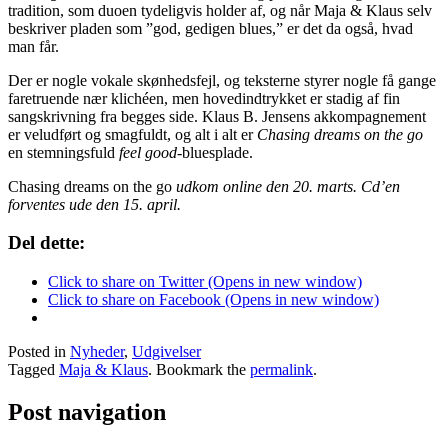
tradition, som duoen tydeligvis holder af, og når Maja & Klaus selv
beskriver pladen som ”god, gedigen blues,” er det da også, hvad
man får.
Der er nogle vokale skønhedsfejl, og teksterne styrer nogle få gange
faretruende nær klichéen, men hovedindtrykket er stadig af fin
sangskrivning fra begges side. Klaus B. Jensens akkompagnement
er veludført og smagfuldt, og alt i alt er
Chasing dreams on the go
en stemningsfuld
feel good
-bluesplade.
Chasing dreams on the go
udkom online den 20. marts.
Cd’en
forventes ude den 15. april.
Del dette:
Click to share on Twitter (Opens in new window)
Click to share on Facebook (Opens in new window)
Posted in
Nyheder
,
Udgivelser
Tagged
Maja & Klaus
. Bookmark the
permalink
.
Post navigation