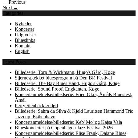
← Previous
Next →
Categories
Nyheder
Koncerter
Udgivelser
Blueslinks
Kontakt
English
Latest Posts
Billedserie: Torp & Wickmann, Hugo's Gård, Køge
Stjernespækket bluesprogram på Den Blå Festival
Billedserie: The Bay Blues Band, Hugo's Gård, Køge
Billedserie: Sound Proof, Engkanten, Køge
Koncertanmeldelse/billedserie: Fried Okra, Åmåls Bluesfest,
Åmål
Perry Stenbäck er død
Billedserie: Sahra da Silva & Kjeld Lauritsen Hammond Trio,
Jazzcup, København
Koncertanmeldelse/billedserie: Keb' Mo' og Kajsa Vala
Blueskoncerter på Copenhagen Jazz Festival 2026
Koncertanmeldelse/billedserie: Elise Frank, Dalane Blues