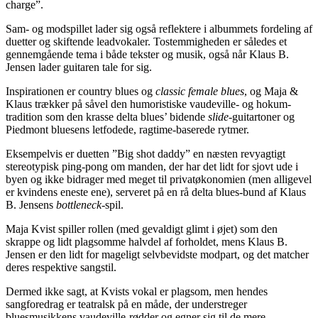
charge”.
Sam- og modspillet lader sig også reflektere i albummets fordeling af
duetter og skiftende leadvokaler. Tostemmigheden er således et
gennemgående tema i både tekster og musik, også når Klaus B.
Jensen lader guitaren tale for sig.
Inspirationen er country blues og
classic female blues
, og Maja &
Klaus trækker på såvel den humoristiske vaudeville- og hokum-
tradition som den krasse delta blues’ bidende
slide
-guitartoner og
Piedmont bluesens letfodede, ragtime-baserede rytmer.
Eksempelvis er duetten ”Big shot daddy” en næsten revyagtigt
stereotypisk ping-pong om manden, der har det lidt for sjovt ude i
byen og ikke bidrager med meget til privatøkonomien (men alligevel
er kvindens eneste ene), serveret på en rå delta blues-bund af Klaus
B. Jensens
bottleneck
-spil.
Maja Kvist spiller rollen (med gevaldigt glimt i øjet) som den
skrappe og lidt plagsomme halvdel af forholdet, mens Klaus B.
Jensen er den lidt for mageligt selvbevidste modpart, og det matcher
deres respektive sangstil.
Dermed ikke sagt, at Kvists vokal er plagsom, men hendes
sangforedrag er teatralsk på en måde, der understreger
bluesmusikkens vaudeville-rødder og egner sig til de mere