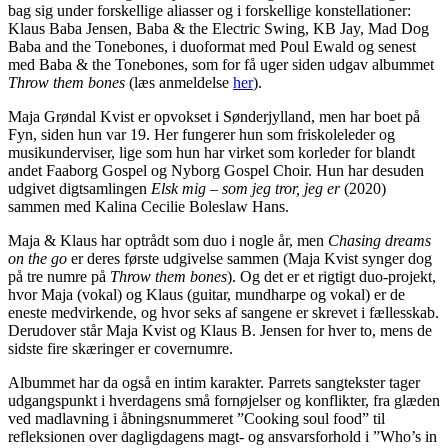
bag sig under forskellige aliasser og i forskellige konstellationer:
Klaus Baba Jensen, Baba & the Electric Swing, KB Jay, Mad Dog
Baba and the Tonebones, i duoformat med Poul Ewald og senest
med Baba & the Tonebones, som for få uger siden udgav albummet
Throw them bones
(læs anmeldelse
her
).
Maja Grøndal Kvist er opvokset i Sønderjylland, men har boet på
Fyn, siden hun var 19. Her fungerer hun som friskoleleder og
musikunderviser, lige som hun har virket som korleder for blandt
andet Faaborg Gospel og Nyborg Gospel Choir. Hun har desuden
udgivet digtsamlingen
Elsk mig – som jeg tror, jeg er
(2020)
sammen med Kalina Cecilie Boleslaw Hans.
Maja & Klaus har optrådt som duo i nogle år, men
Chasing dreams
on the go
er deres første udgivelse sammen (Maja Kvist synger dog
på tre numre på
Throw them bones
). Og det er et rigtigt duo-projekt,
hvor Maja (vokal) og Klaus (guitar, mundharpe og vokal) er de
eneste medvirkende, og hvor seks af sangene er skrevet i fællesskab.
Derudover står Maja Kvist og Klaus B. Jensen for hver to, mens de
sidste fire skæringer er covernumre.
Albummet har da også en intim karakter. Parrets sangtekster tager
udgangspunkt i hverdagens små fornøjelser og konflikter, fra glæden
ved madlavning i åbningsnummeret ”Cooking soul food” til
refleksionen over dagligdagens magt- og ansvarsforhold i ”Who’s in