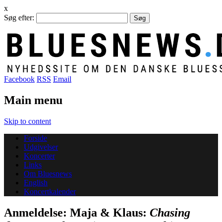
x
Søg efter:
Facebook
RSS
Email
Main menu
Skip to content
Forside
Udgivelser
Koncerter
Links
Om Bluesnews
English
Koncertkalender
Anmeldelse: Maja & Klaus:
Chasing