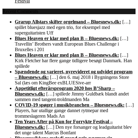
Festival
Recent Comments
Grarup Allstars skifter orgelmand – Bluesnews.dk:
[…]
spillet bluesjazz med egen trio, for eksempel med
superguitaristen Uff
Blues Heaven er klar med plan B – Bluesnews.dk:
[…]
Travellin’ Brothers vandt European Blues Challenge i
Bruxelles i 201
Blues Heaven er klar med plan B – Bluesnews.dk:
[…]
Kirk Fletcher har flere gange tidligere besøgt Danmark. Han
spillede
Spændende og varieret, nyrevideret og udvidet program
– Bluesnews.dk:
[…] den 6. maj 2018 i Bygningens Store
Sal (læs om KingBee exBLUESive-arr
Appetitligt efterårsprogram 2020 hos B’Sharp –
Bluesnews.dk:
[…] spillede Jimmy Guldbæk blandt andet
sammen med tangent-troldmanden Ma
COVID-19 spøger i musikbranchen – Bluesnews.dk:
[…]
Players, har utallige gange dannet rytmepar med
trommeslageren Mads An
Ten Years After på Kun for Forrykte Festival –
Bluesnews.dk:
[…] Den nye forsanger og leadguitarist blev
det unge talent Marcus Bonfant